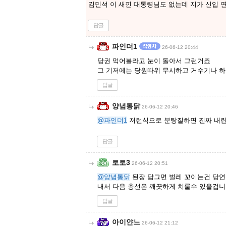
김민석 이 새낀 대통령님도 없는데 지가 신입
답글
파인더1
26-06-12 20:44
당권 먹어볼라고 눈이 돌아서 그런거죠
그 기저에는 당원따위 무시하고 거수기나 
답글
양념통닭
26-06-12 20:46
@파인더1
저런식으로 분탕질하면 진짜 내란
답글
토토3
26-06-12 20:51
@양념통닭
된장 담그면 벌레 꼬이는건 당연 
내서 다음 총선은 깨끗하게 치룰수 있을겁니
답글
아이얀느
26-06-12 21:12