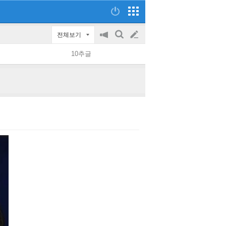
전체보기
공
검
글
지
색
10추글
on/off
쓰
기