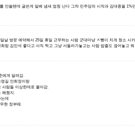
를 안쓸텐데 글쓴게 일베 냄새 엄청 난다 그챠 민주당의 시작과 김대중을 1%
6일날 방문 예약해서 25일 휴일 근무하는 사람 군대마냥 ㅈ뺑이 치게 청소 
현희랑 김민석 좋다고 사직 찍고 그냥 서둘러가놓고는 사람 밥줄도 끊어놓고 
준에게 달려감.
 송영길 안희정이랑
고 사람들 이상한데로 몰아감.
 해줬지.
다는데
노무현 정부때.