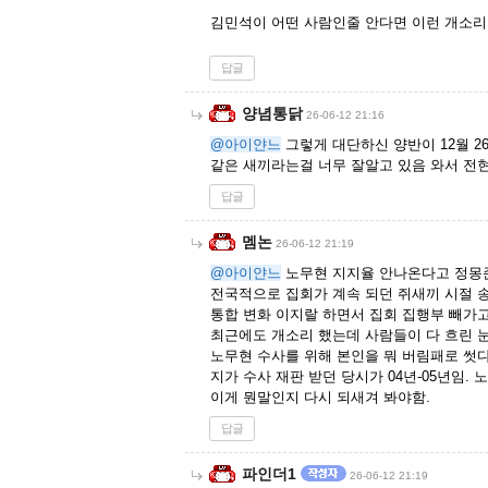
김민석이 어떤 사람인줄 안다면 이런 개소리
답글
양념통닭
26-06-12 21:16
@아이얀느
그렇게 대단하신 양반이 12월 2
같은 새끼라는걸 너무 잘알고 있음 와서 전
답글
멤논
26-06-12 21:19
@아이얀느
노무현 지지율 안나온다고 정몽
전국적으로 집회가 계속 되던 쥐새끼 시절
통합 변화 이지랄 하면서 집회 집행부 빼가
최근에도 개소리 했는데 사람들이 다 흐린 눈
노무현 수사를 위해 본인을 뭐 버림패로 썻
지가 수사 재판 받던 당시가 04년-05년임. 
이게 뭔말인지 다시 되새겨 봐야함.
답글
파인더1
26-06-12 21:19