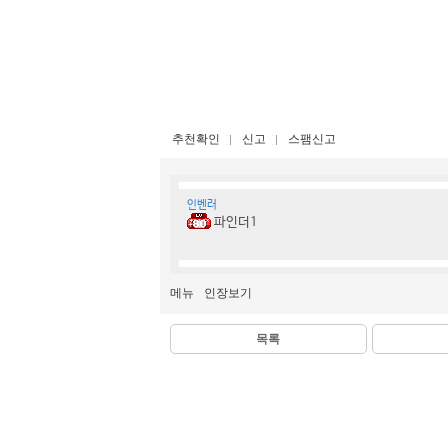
추천확인
신고
스팸신고
인벤러
파인더1
메뉴
인장보기
목록