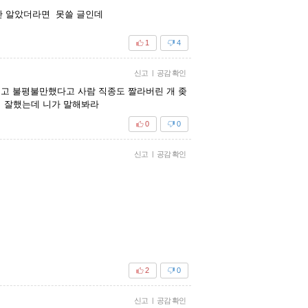
만 알았더라면 못쓸 글인데
1
4
신고
|
공감 확인
시키고 불평불만했다고 사람 직종도 짤라버린 개 좆
뭐 잘했는데 니가 말해봐라
0
0
신고
|
공감 확인
2
0
신고
|
공감 확인