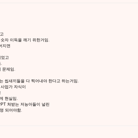
찾고
 숫자 이득을 깨기 위한거임.
넓어지면
이었고
.
 문제임.
는 씹새끼들을 다 찍어내야 한다고 하는거임.
, 사업가 자식이
고
게 현실임.
PPT 쳐받는 저능아들이 널린
영 되어야함.