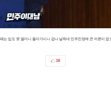
때는 입도 못 열더니 돌아가시니 겁나 날뛰네 민주진영에 큰 어른이 없
38