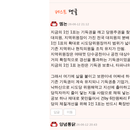
멤논
26-06-12 21:12
지금의 1인 1표는 기득권을 깨고 당원주권을 
대의원, 지역위원장이 가진 전국 대의원의 분배
1인 1표의 확대로 시도당위원장까지 범위가 
기존 지역위나 현직의원들 조직 유지가 안됨.
지역위원장은 여태껏 단수공천이나 공천 대상
거의 확정적으로 경선을 통과하는 기득권이었음
지금의 1인 1표 논란은 기득권 보호냐, 타파냐의
그래서 여기에 살을 붙이고 보완이네 어쩌네 하
기존 기득권이 계속 유지되니 기득권층 기업가
낙하산으로 시도당 위원해먹고 지선에 출마하
당직자까지 줄이 닿는 지들 사람으로 채워 넣는
공보 하나 제대로 못만들어서 건by 6만원짜리 
당의 체질개선을 위해 1인 1표는 반드시 확장반
답글
이동
양념통닭
26-06-12 20:43