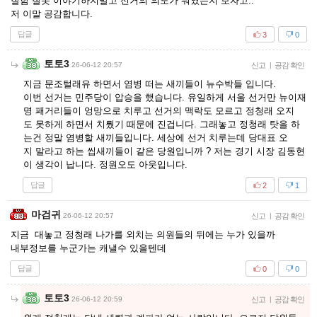
잘함 잘못 이야기하지말고 선거의 의도가 뭐였는지 보자고..
저 이말 공감합니다.
답글
3
0
토토3
26-06-12 20:57
신고
|
공감 확인
지금 문조털래유 하면서 염병 떠는 새끼들이 뉴수박들 입니다.
이번 선거는 민주당이 압승을 했습니다. 유일하게 서울 선거만 뉴이재
명 패거리들이 엉망으로 치루고 선거의 맥락도 모르고 정청래 오지
도 못하게 하면서 치뤘기 때문에 진겁니다. 그래놓고 정청래 탓을 하
는건 정말 염병할 새끼들입니다. 세상에 선거 치루는데 당대표 오
지 말라고 하는 씹새끼들이 같은 당원입니까 ? 저는 경기 시장 김동현
이 생각이 납니다. 정원오도 아웃입니다.
답글
2
1
마검귀
26-06-12 20:57
신고
|
공감 확인
지금 대놓고 정청래 나가를 외치는 의원들의 뒤에는 누가 있을까
내부정보를 누군가는 캐낼수 있을텐데
답글
0
0
토토3
26-06-12 20:59
신고
|
공감 확인