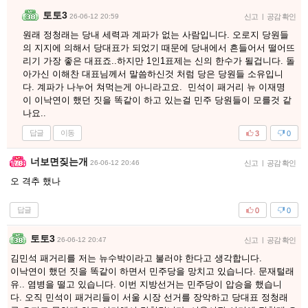
토토3
26-06-12 20:59
신고
|
공감 확인
원래 정청래는 당내 세력과 계파가 없는 사람입니다. 오로지 당원들
의 지지에 의해서 당대표가 되었기 때문에 당내에서 흔들어서 떨어뜨
리기 가장 좋은 대표죠..하지만 1인1표제는 신의 한수가 될겁니다. 돌
아가신 이해찬 대표님께서 말씀하신것 처럼 당은 당원들 소유입니
다. 계파가 나누어 쳐먹는게 아니라고요. 민석이 패거리 뉴 이재명
이 이낙연이 했던 짓을 똑같이 하고 있는걸 민주 당원들이 모를것 같
나요..
답글
이동
3
0
너보면짖는개
26-06-12 20:46
신고
|
공감 확인
오 격추 했나
답글
0
0
토토3
26-06-12 20:47
신고
|
공감 확인
김민석 패거리를 저는 뉴수박이라고 불러야 한다고 생각합니다.
이낙연이 했던 짓을 똑같이 하면서 민주당을 망치고 있습니다. 문재털래
유.. 염병을 떨고 있습니다. 이번 지방선거는 민주당이 압승을 했습니
다. 오직 민석이 패거리들이 서울 시장 선거를 장악하고 당대표 정청래