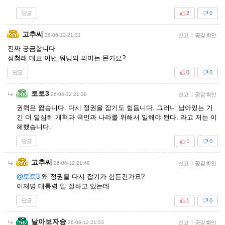
답글
2
0
고추씨
26-06-12 21:31
신고
|
공감 확인
진짜 궁금합니다
정청래 대표 이번 워딩의 의미는 몬가요?
답글
0
0
토토3
26-06-12 21:38
신고
|
공감 확인
권력은 짧습니다. 다시 정권을 잡기도 힘듬니다. 그러니 남아있는 기
간 더 열심히 개혁과 국민과 나라를 위해서 일해야 된다. 라고 저는 이
해했습니다.
답글
1
0
고추씨
26-06-12 21:48
신고
|
공감 확인
@토토3
왜 정권을 다시 잡기가 힘든건가요?
이재명 대통령 일 잘하고 있는데
답글
1
0
날아보자슝
26-06-12 21:53
신고
|
공감 확인