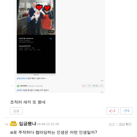
조작러 새끼 또 왔네
답글
2
0
입금됐냐
26-06-12 21:26
신고
|
공감 확인
ai로 주작하다 렙따당하는 인생은 어떤 인생일까?