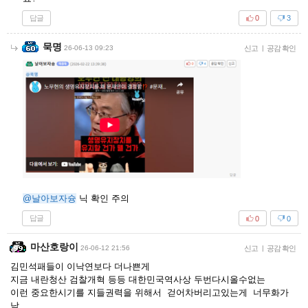
답글
0
3
묵명
26-06-13 09:23
신고
|
공감 확인
@날아보자슝
닉 확인 주의
답글
0
0
마산호랑이
26-06-12 21:56
신고
|
공감 확인
김민석패들이 이낙연보다 더나쁜게
지금 내란청산 검찰개혁 등등 대한민국역사상 두번다시올수없는
이런 중요한시기를 지들권력을 위해서 걷어차버리고있는게 너무화가
남 ,,