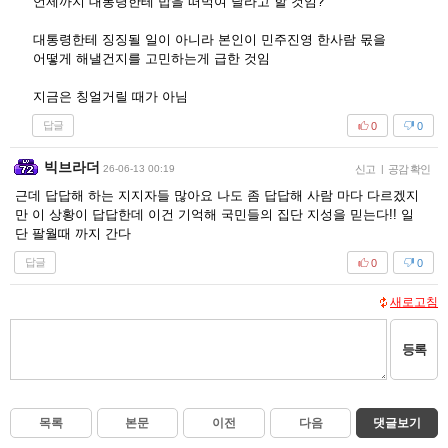
언제까지 대통령한테 밥을 떠먹여 달라고 할 것임?
대통령한테 징징될 일이 아니라 본인이 민주진영 한사람 몫을
어떻게 해낼건지를 고민하는게 급한 것임
지금은 칭얼거릴 때가 아님
답글
0
0
빅브라더
26-06-13 00:19
신고
|
공감 확인
근데 답답해 하는 지지자들 많아요 나도 좀 답답해 사람 마다 다르겠지
만 이 상황이 답답한데 이건 기억해 국민들의 집단 지성을 믿는다!! 일
단 팔월때 까지 간다
답글
0
0
새로고침
등록
목록
본문
이전
다음
댓글보기