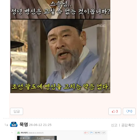
답글
3
0
묵명
26-06-12 21:25
신고
|
공감 확인