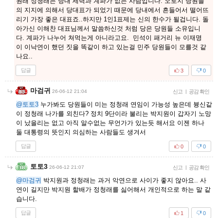
원래 정청래는 당내 세력과 계파가 없는 사람입니다. 오로지 당원들
의 지지에 의해서 당대표가 되었기 때문에 당내에서 흔들어서 떨어뜨
리기 가장 좋은 대표죠..하지만 1인1표제는 신의 한수가 될겁니다. 돌
아가신 이해찬 대표님께서 말씀하신것 처럼 당은 당원들 소유입니
다. 계파가 나누어 쳐먹는게 아니라고요. 민석이 패거리 뉴 이재명
이 이낙연이 했던 짓을 똑같이 하고 있는걸 민주 당원들이 모를것 같
나요..
답글
3
0
마검귀
26-06-12 21:04
신고
|
공감 확인
@토토3
누가봐도 당원들이 미는 정청래 연임이 가능성 높은데 븅신같
이 정청래 나가를 외친다? 정치 9단이라 불리는 박지원이 갑자기 노망
이 났을리는 없고 아직 알수없는 무언가가 있는듯 해서요 이젠 하나
둘 대통령의 뜻인지 의심하는 사람들도 생겨서
답글
0
0
토토3
26-06-12 21:07
신고
|
공감 확인
@마검귀
박지원과 정청래는 과거 악연으로 사이가 좋지 않아요.. 사
연이 길지만 박지원 할배가 정청래를 싫어해서 개인적으로 하는 말 같
습니다.
답글
1
0