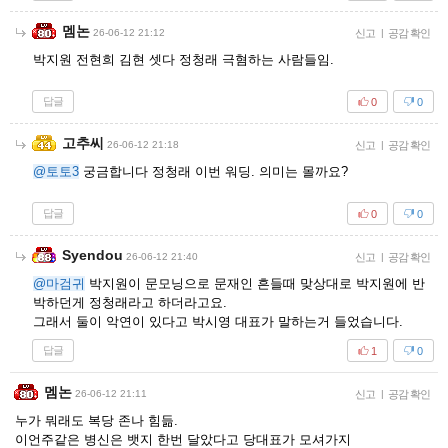
멤논
26-06-12 21:12
신고
|
공감 확인
박지원 전현희 김현 셋다 정청래 극혐하는 사람들임.
답글
0
0
고추씨
26-06-12 21:18
신고
|
공감 확인
@토토3
궁금합니다 정청래 이번 워딩. 의미는 몰까요?
답글
0
0
Syendou
26-06-12 21:40
신고
|
공감 확인
@마검귀
박지원이 문모닝으로 문재인 흔들때 맞상대로 박지원에 반
박하던게 정청래라고 하더라고요.
그래서 둘이 악연이 있다고 박시영 대표가 말하는거 들었습니다.
답글
1
0
멤논
26-06-12 21:11
신고
|
공감 확인
누가 뭐래도 복당 존나 힘듦.
이언주같은 병신은 뱃지 한번 달았다고 당대표가 모셔가지