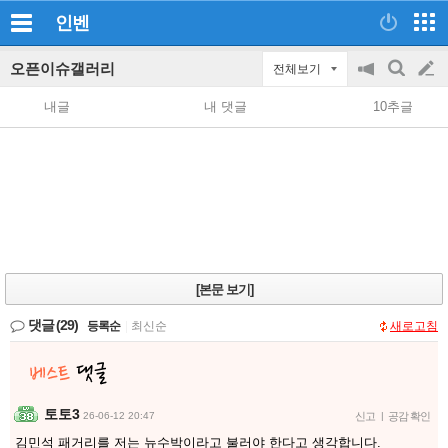
인벤
오픈이슈갤러리
전체보기
공
검
글
지
색
내글
내 댓글
10추글
on/off
쓰
기
[본문 보기]
댓글
(29)
등록순
|
최신순
새로고침
토토3
26-06-12 20:47
신고
|
공감 확인
김민석 패거리를 저는 뉴수박이라고 불러야 한다고 생각합니다.