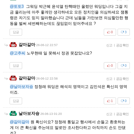
@토토3
그워딩 박근혜 윤석열 탄핵때만 올렸던 워딩입니다 그걸 지
금 올리는데 아주 좋게만 생각하네요 모든 정치인을 의심하세요 잼통
령은 자기도 믿지 말라했습니다 근데 님들을 가만보면 의심할만한 행
동을 벌써 세번째하는데도 끊임없이 믿어주네요 ?
답글
0
3
갈마갈마
26-06-12 22:57
신고
|
공감 확인
@고추씨
노무현때 일 못해서 정권 못잡았나요?
답글
0
0
갈마갈마
26-06-12 22:58
신고
|
공감 확인
@날아보자슝
정청래 워딩은 해석의 영역이고 김민석은 확신의 영역
이죠.
답글
1
0
날아보자슝
26-06-13 01:20
신고
|
공감 확인
@갈마갈마
뭔 확신이요? 정청래 통일교 행사에서 손들고 환호하는
게 더 큰 확신을 주는데요 말로만 조사한다하고 아직까지 손도 안댔
죠?