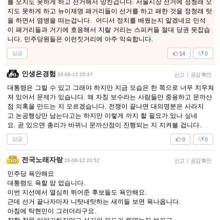
를 오지도 못하게 하고 선거해서 망친겁니다. 서울시장 선거에 정청래 오
지도 못하게 하고 뉴이재명 패거리들이 선거를 하고 패한 것을 정청래 탓
을 하면서 염병을 떠는겁니다. 어디서 정치를 배웠는지 알겠네요 민석
이 패거리들과 거기에 호응해서 지랄 거리는 스피커들 절대 당권 못잡습
니다. 민주당원들은 이런짓거리에 아주 익숙합니다.
답글
14
0
인생은경험
26-06-12 20:47
신고
|
공감 확인
대통령은 그럴 수 있고 그래야 하지만 지금 모습은 한 쪽으로 너무 치우쳐
져 있어서 문제가 있습니다. 왜 자칭 보수라는 사람들만 중용하고 문까산
점 의혹을 만드는 지 모르겠습니다. 전쟁이 끝나면 대의명분은 사라지
고 논공행상만 남는다고는 하지만 이렇게 까지 할 필요가 있나 싶네
요. 곧 있으면 총리가 바뀌니 문까산점이 진행되는 지 지켜볼 겁니다.
답글
0
0
전국노래자랑
26-06-12 20:52
신고
|
공감 확인
민주당 욕안해요
대통령도 욕할 맘 없습니다.
이번 지선에서 열심히 뛰어준 후보들도 욕안해요.
근데 선거 끝나자마자 니탓내탓하는 새끼들 보면 욕나옵니다.
아침에 탁현민이 그러더라구요.