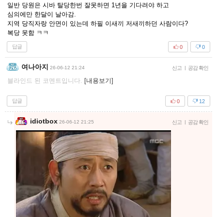
일반 당원은 시바 탈당한번 잘못하면 1년을 기다려야 하고
심의에만 한달이 날아감.
지역 당직자랑 안면이 있는데 하필 이새끼 저새끼하던 사람이다?
복당 못함 ㅋㅋ
답글
0
0
여나아지
26-06-12 21:24
신고
|
공감 확인
블라인드 된 코멘트입니다.
[내용보기]
답글
0
12
idiotbox
26-06-12 21:25
신고
|
공감 확인