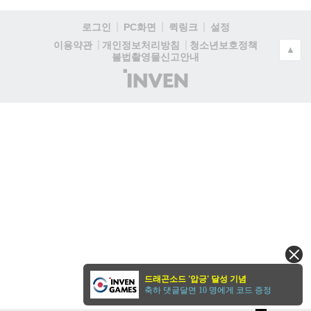
로그인
PC화면
퀵링크
설정
청소년보호정책
이용약관
개인정보처리방침
▲
불법촬영물신고안내
(주)
인
벤
드래곤소드 '압긍' 달성 기념
축하 댓글달면 10 명에게 코드 증정