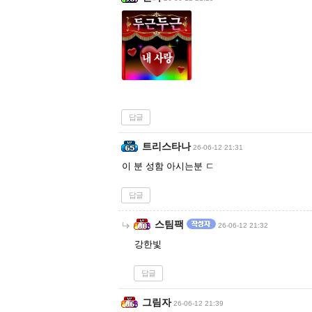
답글
트리스타나
26-06-12 21:31
이 분 성함 아시는분 ㄷ
답글
스팀팩
26-06-12 21:32
강한빛
답글
그림자
26-06-12 21:39