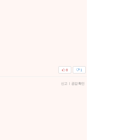
8
1
신고
|
공감 확인