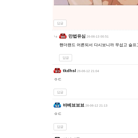
답글
만법유심
26-06-13 00:51
핸더랜드 어른되서 다시보니까 무섭고 슬프
답글
tkdhsl
26-06-12 21:04
ㅇㄷ
답글
뱌베뵤뵤뵤
26-06-12 21:13
ㅇㄷ
답글