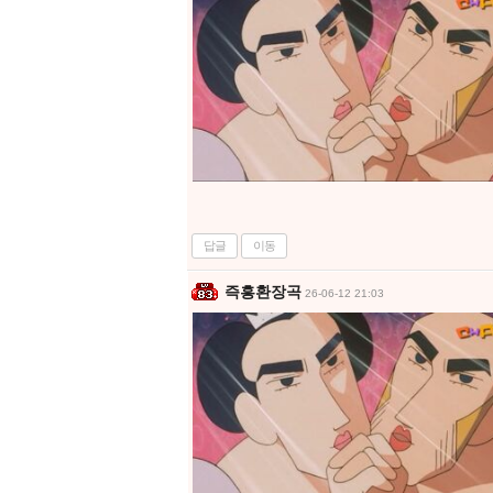
답글
이동
즉흥환장곡
26-06-12 21:03