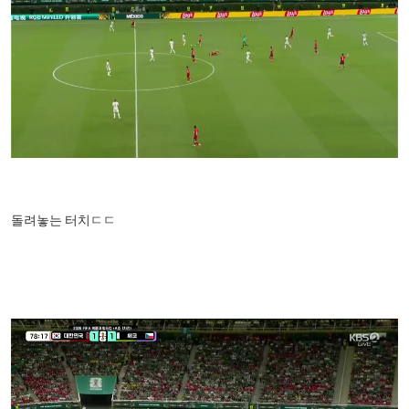
돌려놓는 터치ㄷㄷ