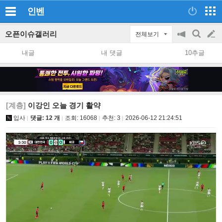
인벤
오픈이슈갤러리
전체보기
공
검
글
지
색
내글
내 댓글
10추글
on/off
쓰
기
[계층]
이강인 오늘 경기 활약
입사
댓글: 12 개
조회:
16068
추천:
3
2026-06-12 21:24:51