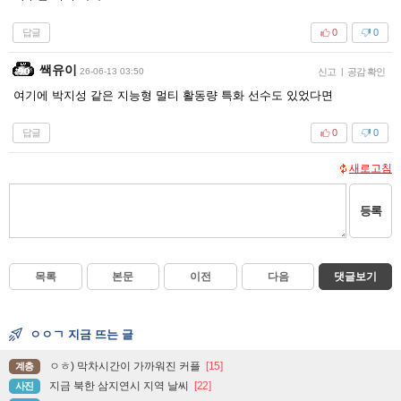
답글
0
0
쌕유이
26-06-13 03:50
신고
|
공감 확인
여기에 박지성 같은 지능형 멀티 활동량 특화 선수도 있었다면
답글
0
0
새로고침
등록
목록
본문
이전
다음
댓글보기
ㅇㅇㄱ 지금 뜨는 글
ㅇㅎ) 막차시간이 가까워진 커플
[15]
계층
지금 북한 삼지연시 지역 날씨
[22]
사진