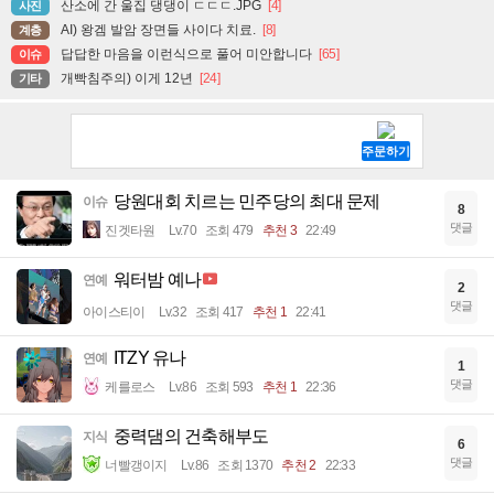
산소에 간 울집 댕댕이 ㄷㄷㄷ.JPG
[4]
사진
AI) 왕겜 발암 장면들 사이다 치료.
[8]
계층
답답한 마음을 이런식으로 풀어 미안합니다
[65]
이슈
개빡침주의) 이게 12년
[24]
기타
당원대회 치르는 민주당의 최대 문제
이슈
8
댓글
진겟타원
Lv.70
조회 479
추천 3
22:49
워터밤 예나
연예
2
댓글
아이스티이
Lv.32
조회 417
추천 1
22:41
ITZY 유나
연예
1
댓글
케를로스
Lv.86
조회 593
추천 1
22:36
중력댐의 건축해부도
지식
6
댓글
너빨갱이지
Lv.86
조회 1370
추천 2
22:33