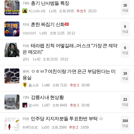
총기 난사범들 특징
기타
16
댓글
히스파니에
Lv.91
조회 2935
추천 5
20:20
흔한 짜집기 신화
지식
6
댓글
아브라카
Lv.91
조회 1135
20:12
테라팹 진척 어떻길래...머스크 “가장 큰 제약
이슈
6
은 메모리”
댓글
균터
Lv.42
조회 2102
20:12
ㅇㅎㅂ? 여친이랑 가면 은근 부담된다는 미
유머
19
용실
댓글
풀소유
Lv.86
조회 7132
추천 2
20:08
강릉시내 현상황
기타
23
댓글
옆사마
Lv.87
조회 8443
추천 1
20:06
민주당 지지자분들 투표한번 부탁
이슈
104
댓글
하루5프로
Lv.50
조회 2598
추천 2
19:59