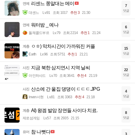
리센느 쫑알대는 메이
연예
7
댓글
대센느
Lv.91
조회 1017
추천 3
21:30
워터밤 _ 예나
연예
6
댓글
돌체콜드부르
Lv.79
조회 2214
추천 1
21:24
ㅇㅎ) 막차시간이 가까워진 커플
계층
15
댓글
Earth
Lv.96
조회 5751
추천 1
21:21
지금 북한 삼지연시 지역 날씨
사진
22
댓글
아인하샤드
Lv.70
조회 3641
추천 4
21:19
산소에 간 울집 댕댕이 ㄷㄷㄷ.JPG
사진
4
댓글
Inven서현
Lv.81
조회 3363
추천 4
21:18
AI) 왕겜 발암 장면들 사이다 치료.
계층
8
댓글
제로섬게임
Lv.57
조회 2935
21:15
참 나뻣다
유머
3