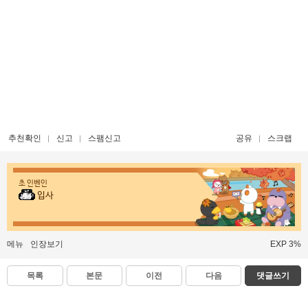
추천확인
신고
스팸신고
공유
스크랩
초 인벤인
입사
메뉴
인장보기
EXP 3%
목록
본문
이전
다음
댓글쓰기