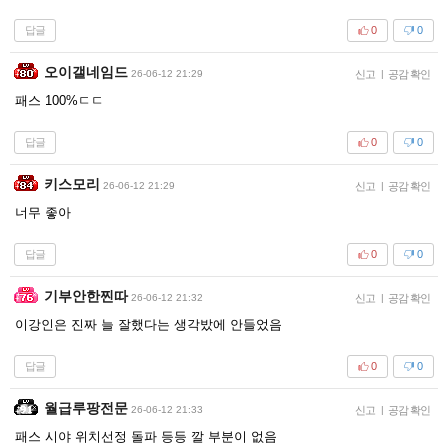
답글
0
0
오이갤네임드
26-06-12 21:29
신고
|
공감 확인
패스 100%ㄷㄷ
답글
0
0
키스모리
26-06-12 21:29
신고
|
공감 확인
너무 좋아
답글
0
0
기부안한찐따
26-06-12 21:32
신고
|
공감 확인
이강인은 진짜 늘 잘했다는 생각밨에 안들었음
답글
0
0
월급루팡전문
26-06-12 21:33
신고
|
공감 확인
패스 시야 위치선정 돌파 등등 깔 부분이 없음