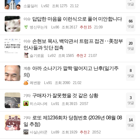
댓글
소울딜러
Lv.92
조회 1275
21:12
답답한 마음을 이런식으로 풀어 미안합니다
이슈
66
댓글
병신무는개
Lv.86
조회 2617
추천 15
21:09
손현보 목사, 백악관서 트럼프 접견‥美정부
이슈
20
인사들과 잇단 접촉
댓글
슬기로움
Lv.92
조회 1585
추천 2
21:07
아까 소나기가 깔짝 떨어지고 난후(일기주
계층
8
의)
댓글
쾌변왕
Lv.91
조회 2090
21:02
구매자가 잘못했을 것 같은 상황
기타
3
댓글
히스파니에
Lv.91
조회 3915
20:57
로또 제1236회차 당첨번호 (2026년 08월 08
기타
14
일 추첨)
댓글
사실난라쿤
Lv.89
조회 1929
추천 2
20:52