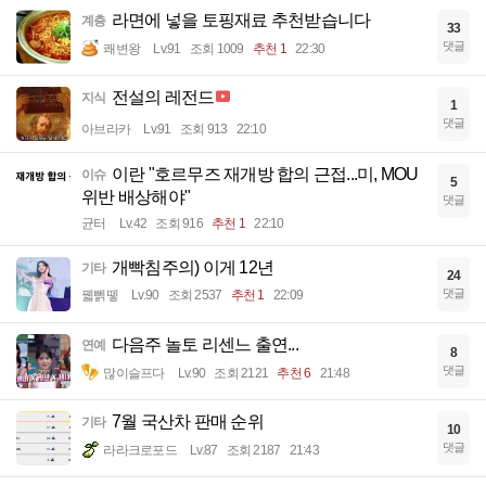
라면에 넣을 토핑재료 추천받습니다
계층
33
댓글
쾌변왕
Lv.91
조회 1009
추천 1
22:30
전설의 레전드
지식
1
댓글
아브라카
Lv.91
조회 913
22:10
이란 "호르무즈 재개방 합의 근접...미, MOU
이슈
5
위반 배상해야"
댓글
균터
Lv.42
조회 916
추천 1
22:10
개빡침주의) 이게 12년
기타
24
댓글
꿻뻵뗗
Lv.90
조회 2537
추천 1
22:09
다음주 놀토 리센느 출연...
연예
8
댓글
많이슬프다
Lv.90
조회 2121
추천 6
21:48
7월 국산차 판매 순위
기타
10
댓글
라라크로포드
Lv.87
조회 2187
21:43