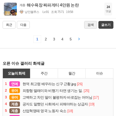
해수욕장 짜파게티 4만원 논란
계층
24
댓글
낭만블루스
Lv.91
조회 7571
19:58
최근
다음
검색
글쓰기
1
2
3
4
5
오픈 이슈 갤러리 화제글
오늘의 화제
주간
월간
이슈
1
연예
[26]
현역 최고령 배우라는 신구 근황.jpg
2
유머
[25]
외향형 딸래미와 비행기 타면 생기는 일.
3
유머
[17]
고백하고 차인 딸이 불평하자 바로잡는 어머님
4
계층
[19]
공자도 말했던 사회에서 피해야하는 상급자
5
계층
[18]
산업혁명때 영국 노동자 숙소