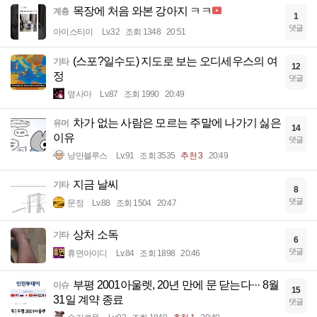
목장에 처음 와본 강아지 ㅋㅋ
계층
1
댓글
아이스티이
Lv.32
조회 1348
20:51
(스포?일수도) 지도로 보는 오디세우스의 여
기타
12
정
댓글
옆사마
Lv.87
조회 1990
20:49
차가 없는 사람은 모르는 주말에 나가기 싫은
유머
14
이유
댓글
낭만블루스
Lv.91
조회 3535
추천 3
20:49
지금 날씨
기타
8
댓글
문정
Lv.88
조회 1504
20:47
상처 소독
기타
6
댓글
휴면아이디
Lv.84
조회 1898
20:46
부평 2001아울렛, 20년 만에 문 닫는다··· 8월
이슈
15
31일 계약 종료
댓글