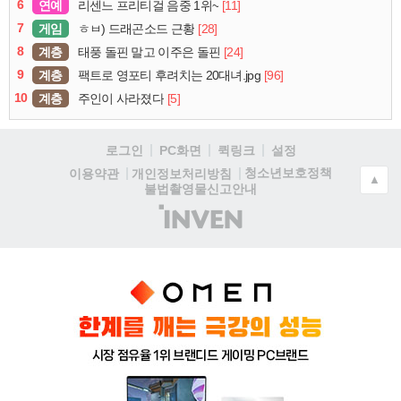
6
연예
[11]
리센느 프리티걸 음중 1위~
7
게임
[28]
ㅎㅂ) 드래곤소드 근황
8
계층
[24]
태풍 돌핀 말고 이주은 돌핀
9
계층
[96]
팩트로 영포티 후려치는 20대녀.jpg
10
계층
[5]
주인이 사라졌다
로그인
PC화면
퀵링크
설정
청소년보호정책
이용약관
개인정보처리방침
▲
불법촬영물신고안내
(주)
인
벤