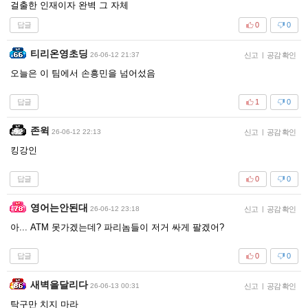
걸출한 인재이자 완벽 그 자체
답글
0
0
티리온영초딩
26-06-12 21:37
신고
|
공감 확인
오늘은 이 팀에서 손흥민을 넘어섰음
답글
1
0
존윅
26-06-12 22:13
신고
|
공감 확인
킹강인
답글
0
0
영어는안된대
26-06-12 23:18
신고
|
공감 확인
아... ATM 못가겠는데? 파리놈들이 저거 싸게 팔겠어?
답글
0
0
새벽을달리다
26-06-13 00:31
신고
|
공감 확인
탁구만 치지 마라