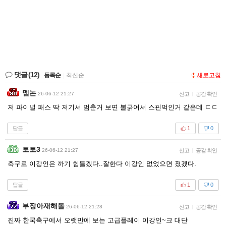
댓글
(12)
등록순
|
최신순
새로고침
멤논
26-06-12 21:27
신고
|
공감 확인
저 파이널 패스 딱 저기서 멈춘거 보면 볼긁어서 스핀먹인거 같은데 ㄷㄷ
답글
1
0
토토3
26-06-12 21:27
신고
|
공감 확인
축구로 이강인은 까기 힘들겠다..잘한다 이강인 없었으면 졌겠다.
답글
1
0
부장아재해돌
26-06-12 21:28
신고
|
공감 확인
진짜 한국축구에서 오랫만에 보는 고급플레이 이강인~크 대단