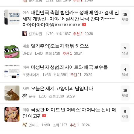
슬기로움
Lv.92
조회 1849
추천 1
20:40
대한민국 축협 법인카드 성매매 안마 결제 전
이슈
15
세계 개망신 - 이야 18 실시간 나락 간다 가~~~~
댓글
아아아아아아앍ㄺㄺㄺㄺㄺㄺ
진겟타원
Lv.70
조회 1637
추천 2
20:36
일기주의)오늘자 햄볶 히오쓰
계층
9
댓글
DFDS
Lv.80
조회 1428
추천 1
20:34
미성년자 성범죄 사이트와 애국 보수들
이슈
4
댓글
조졋네이거
Lv.36
조회 2891
추천 11
20:29
오늘은 세계 고양이의 날입니다
사진
19
댓글
읏큐
Lv.86
조회 1530
20:29
극장판 '메이드 인 어비스: 깨어나는 신비' 메
계층
5
인 예고편
댓글
언데드
Lv.90
조회 1127
추천 1
20:24