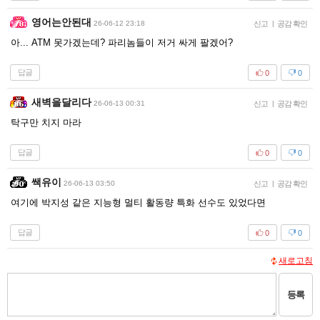
영어는안된대
26-06-12 23:18
신고
|
공감 확인
아... ATM 못가겠는데? 파리놈들이 저거 싸게 팔겠어?
답글
0
0
새벽을달리다
26-06-13 00:31
신고
|
공감 확인
탁구만 치지 마라
답글
0
0
쌕유이
26-06-13 03:50
신고
|
공감 확인
여기에 박지성 같은 지능형 멀티 활동량 특화 선수도 있었다면
답글
0
0
새로고침
등록