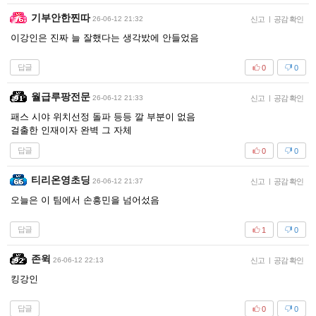
기부안한찐따
26-06-12 21:32
신고
|
공감 확인
이강인은 진짜 늘 잘했다는 생각밨에 안들었음
답글
0
0
월급루팡전문
26-06-12 21:33
신고
|
공감 확인
패스 시야 위치선정 돌파 등등 깔 부분이 없음
걸출한 인재이자 완벽 그 자체
답글
0
0
티리온영초딩
26-06-12 21:37
신고
|
공감 확인
오늘은 이 팀에서 손흥민을 넘어섰음
답글
1
0
존윅
26-06-12 22:13
신고
|
공감 확인
킹강인
답글
0
0