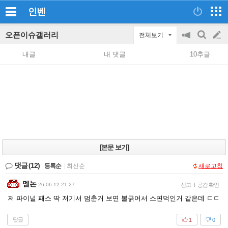
인벤
오픈이슈갤러리
전체보기
공
검
글
지
색
내글
내 댓글
10추글
on/off
쓰
기
[본문 보기]
댓글
(12)
등록순
|
최신순
새로고침
멤논
26-06-12 21:27
신고
|
공감 확인
저 파이널 패스 딱 저기서 멈춘거 보면 볼긁어서 스핀먹인거 같은데 ㄷㄷ
답글
1
0