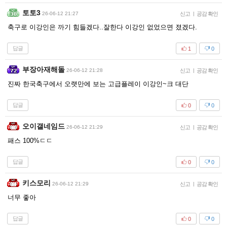
토토3
26-06-12 21:27
신고
|
공감 확인
축구로 이강인은 까기 힘들겠다..잘한다 이강인 없었으면 졌겠다.
답글
1
0
부장아재해돌
26-06-12 21:28
신고
|
공감 확인
진짜 한국축구에서 오랫만에 보는 고급플레이 이강인~크 대단
답글
0
0
오이갤네임드
26-06-12 21:29
신고
|
공감 확인
패스 100%ㄷㄷ
답글
0
0
키스모리
26-06-12 21:29
신고
|
공감 확인
너무 좋아
답글
0
0