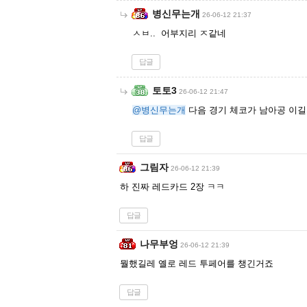
병신무는개
26-06-12 21:37
ㅅㅂ.. 어부지리 ㅈ같네
답글
토토3
26-06-12 21:47
@병신무는개
다음 경기 체코가 남아공 이길
답글
그림자
26-06-12 21:39
하 진짜 레드카드 2장 ㅋㅋ
답글
나무부엉
26-06-12 21:39
뭘했길레 옐로 레드 투페어를 챙긴거죠
답글