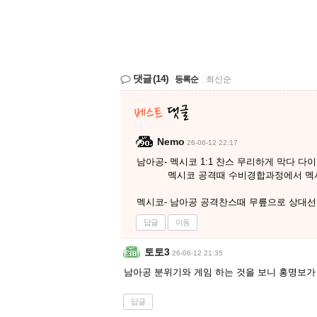
댓글
(14)
등록순
|
최신순
Nemo
26-06-12 22:17
남아공- 멕시코 1:1 찬스 무리하게 막다 다
멕시코 공격때 수비경합과정에서 멕시코 
멕시코- 남아공 공격찬스때 무릎으로 상대선
답글
이동
토토3
26-06-12 21:35
남아공 분위기와 게임 하는 것을 보니 홍명보가 
답글