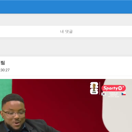
내 댓글
계팀
:30:27