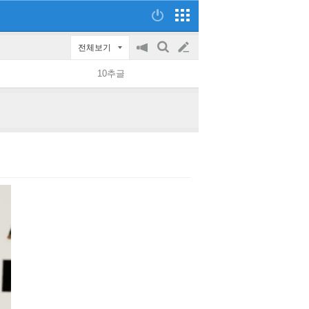
전체보기
공
검
글
지
색
10추글
on/off
쓰
기