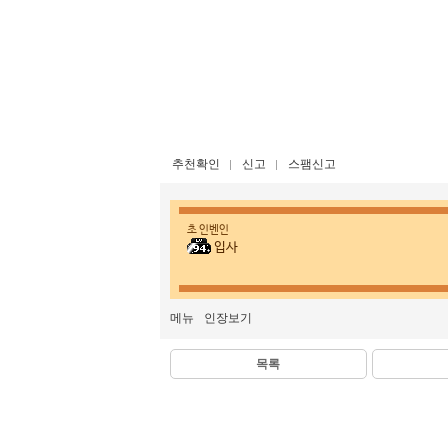
추천확인
신고
스팸신고
초 인벤인
입사
메뉴
인장보기
목록