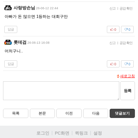
사랑방손님
26-06-12 22:44
신고
|
공감 확인
아빠가 돈 많으면 1등하는 대회구만
답글
0
0
롯데검
26-06-13 16:08
신고
|
공감 확인
어처구니..
답글
0
0
새로고침
등록
목록
본문
이전
다음
댓글보기
로그인
PC화면
퀵링크
설정