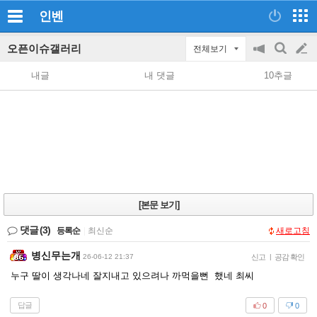
인벤
오픈이슈갤러리
전체보기
공
검
글
지
색
내글
내 댓글
10추글
on/off
쓰
기
[본문 보기]
댓글
(3)
등록순
|
최신순
새로고침
병신무는개
26-06-12 21:37
신고
|
공감 확인
누구 딸이 생각나네 잘지내고 있으려나 까먹을뻔 했네 최씨
답글
0
0