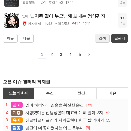
댓글
봄봄봉필
Lv.31
조회 1073
12:11
납치된 딸이 부모님께 보내는 영상편지.
연예
13
댓글
전자팔찌
Lv.93
조회 2858
추천 1
12:11
최근
다음
검색
글쓰기
1
2
3
4
5
오픈 이슈 갤러리 화제글
오늘의 화제
주간
월간
이슈
1
연예
[38]
별이 하하와의 결혼을 확신한 순간.
2
계층
[70]
사망했다는 신남성연대 대표에 대해 알아보자
3
유머
[39]
싱글벙글 아프리카 사람들한테 한국 쌀 먹이기
4
감동
[9]
남편이 더 좋아졌다는 어느 유부녀.