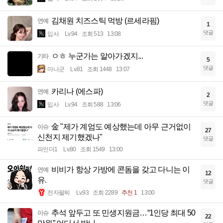
김채원 치즈스틱 먹방 (르세라핌)
연예
1
댓글
입사
Lv.94
조회 513
13:08
ㅇㅎ 누군가는 알아가겠지...
기타
5
댓글
마나군
Lv.81
조회 1448
13:07
카리나 (에스파)
연예
2
댓글
입사
Lv.94
조회 588
13:06
金 "제가 계엄도 예상했는데 아무 근거없이
이슈
27
신천지 제기했겠나"
댓글
파인더1
Lv.80
조회 1549
13:00
비비가 항상 가방에 콘돔을 갖고 다니는 이
연예
12
유.
댓글
전자팔찌
Lv.93
조회 2289
추천 1
13:00
추석 앞두고 또 민생지원금…“1인당 최대 50
이슈
22