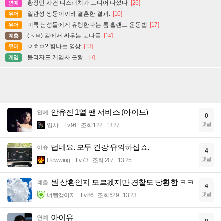
황정민 사건 디스패치가 드디어 나섰다
[26]
연예
일란성 쌍둥이끼리 결혼한 결과.
[10]
유머
미쿡 남성들에게 유행한다는 톰 홀랜드 운동법
[17]
유머
(ㅎㅂ) 길에서 싸우는 눈나들
[14]
계층
ㅇㅎㅂ? 힘나는 영상
[13]
유머
블리자드 게임사 근황..
[7]
게임
안유진 1열 팬 서비스 (아이브)
연예
0
댓글
입사
Lv.94
조회 122
13:27
덥네요. 모두 건강 유의하십쇼.
이슈
4
댓글
Flowwing
Lv.73
조회 207
13:25
뭔 상황인지 모르겠지만 경찰도 당황함 ㅋㅋ
계층
4
댓글
너빨갱이지
Lv.86
조회 629
13:23
아이유
연예
0