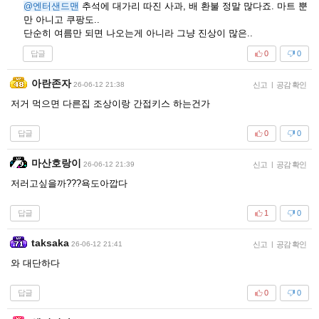
@엔터샌드맨
추석에 대가리 따진 사과, 배 환불 정말 많다죠. 마트 뿐
만 아니고 쿠팡도..
단순히 여름만 되면 나오는게 아니라 그냥 진상이 많은..
답글
0
0
아란존자
26-06-12 21:38
신고
|
공감 확인
저거 먹으면 다른집 조상이랑 간접키스 하는건가
답글
0
0
마산호랑이
26-06-12 21:39
신고
|
공감 확인
저러고싶을까???욕도아깝다
답글
1
0
taksaka
26-06-12 21:41
신고
|
공감 확인
와 대단하다
답글
0
0