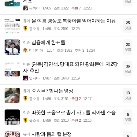
세요
댓글
뭉치야
Lv.65
조회 2322
추천 7
12:28
올 여름 경상도 복숭아를 먹어야하는 이유
유머
25
댓글
풀소유
Lv.86
조회 2591
12:25
김용에게 한표를
이슈
23
댓글
미니미아
Lv.54
조회 1382
추천 3
12:24
[단독] 김민석, 당대표 되면 광화문에 ‘제2당
이슈
36
사’ 추진
댓글
옆사마
Lv.87
조회 1648
12:19
ㅇㅎㅂ? 힘나는 영상
유머
13
댓글
풀소유
Lv.86
조회 3151
추천 2
12:17
따뜻한 포옹으로 총기 사고를 막아낸 스승
이슈
5
댓글
풀소유
Lv.86
조회 2310
추천 2
12:16
사람과 몸의 털 분쟁
유머
6