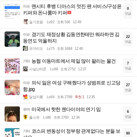
맨시티 후뱅 디아스의 멋진 팬 서비스/구성윤
이슈
0
키퍼와 돈나룸마 키퍼
댓글
슬기로움
Lv.92
조회 536
12:49
경기도 재정상황 김동연한테만 뭐라하면 김
이슈
22
동연도 억울하지
댓글
르마리오
Lv.75
조회 1698
12:40
농협 이동마트에서 제일 많이 팔리는 물건
기타
7
댓글
사실난라쿤
Lv.89
조회 2752
12:37
의식 잃은 여성 구해줬다가 성범죄로 신고당
이슈
27
함.jpg
댓글
달섭지롱
Lv.94
조회 2798
추천 1
12:35
미국에서 핫한 젠다이야의 연기 밈
유머
6
댓글
풀소유
Lv.86
조회 2783
12:34
코스피 변동성이 정부랑 관계없다는 분들 보
기타
90