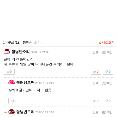
댓글
(12)
등록순
|
최신순
새로고침
달님반오리
26-06-12 21:35
신고
|
공감 확인
근데 왜 여름에만?
저 부류가 제일 많이 나타나는건 추석이라던데..
답글
0
0
엔터샌드맨
26-06-12 21:40
신고
|
공감 확인
수박제철기간이라 더 그런듯
답글
0
0
달님반오리
26-06-12 22:10
신고
|
공감 확인