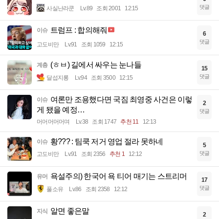
댓글
사실난라쿤
Lv.89
조회 2001
12:15
트럼프 : 합의해줘
이슈
6
댓글
고도비만
Lv.91
조회 1059
12:15
(ㅎㅂ) 길에서 싸우는 눈나들
계층
15
댓글
달섭지롱
Lv.94
조회 3500
12:15
여론만 조용했다면 국짐 최영중 사건은 이렇
이슈
2
게 됐을 예정…
댓글
머머머머머며
Lv.38
조회 1747
추천 11
12:13
황??? : 팀쿡 저거 영업 절라 못하네
이슈
5
댓글
고도비만
Lv.91
조회 2356
추천 1
12:12
욕설주의) 한국어 욕 티어 매기는 스트리머
유머
17
댓글
풀소유
Lv.86
조회 2358
12:12
알면 좋은말
지식
2