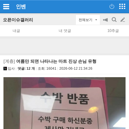
인벤
오픈이슈갤러리
전체보기
공
검
글
지
색
내글
내 댓글
10추글
on/off
쓰
기
[계층]
여름만 되면 나타나는 마트 진상 손님 유형
입사
댓글: 12 개
조회:
16041
2026-06-12 21:34:26