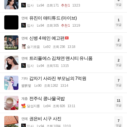
댓글
입사
Lv.94
조회 171
추천 1
13:23
유진이 애티튜드 (아이브)
연예
1
댓글
입사
Lv.94
조회 305
추천 1
13:19
신병 4 메인 예고편
연예
2
댓글
슬기로움
Lv.92
조회 236
13:18
트리플에스 김채연 맨시티 유니폼
연예
2
댓글
입사
Lv.94
조회 531
13:15
갑자기 사라진 부모님의 7억원
기타
7
댓글
꿻뻵뗗
Lv.90
조회 1262
13:14
전주식 콩나물국밥
계층
11
댓글
달섭지롱
Lv.94
조회 826
13:11
권은비 시구 사진
연예
7
댓글
입사
Lv.94
조회 1004
13:10