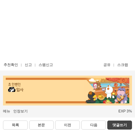
추천확인
신고
스팸신고
공유
스크랩
초 인벤인
입사
메뉴
인장보기
EXP 3%
목록
본문
이전
다음
댓글쓰기