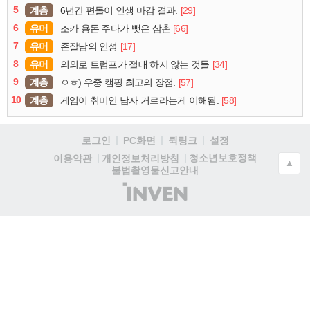
5
계층
[29]
6년간 편돌이 인생 마감 결과.
6
유머
[66]
조카 용돈 주다가 뺏은 삼촌
7
유머
[17]
존잘남의 인성
8
유머
[34]
의외로 트럼프가 절대 하지 않는 것들
9
계층
[57]
ㅇㅎ) 우중 캠핑 최고의 장점.
10
계층
[58]
게임이 취미인 남자 거르라는게 이해됨.
로그인
PC화면
퀵링크
설정
청소년보호정책
이용약관
개인정보처리방침
▲
불법촬영물신고안내
(주)
인
벤