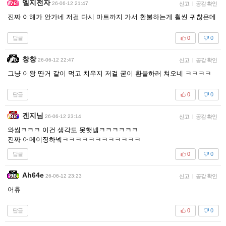
엘지전자
26-06-12 21:47
신고
|
공감 확인
진짜 이해가 안가네 저걸 다시 마트까지 가서 환불하는게 훨씬 귀찮은데
답글
0
0
창창
26-06-12 22:47
신고
|
공감 확인
그냥 이왕 딴거 같이 먹고 치우지 저걸 굳이 환불하러 쳐오네 ㅋㅋㅋㅋ
답글
0
0
겐지님
26-06-12 23:14
신고
|
공감 확인
와씹ㅋㅋㅋ 이건 생각도 못햇넼ㅋㅋㅋㅋㅋㅋ
진짜 어메이징하넼ㅋㅋㅋㅋㅋㅋㅋㅋㅋㅋㅋㅋ
답글
0
0
Ah64e
26-06-12 23:23
신고
|
공감 확인
어휴
답글
0
0