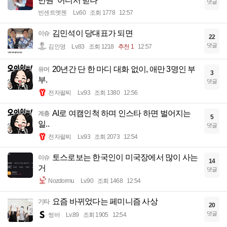
만원” 어디서 받나
댓글
빈센트멧젠
Lv.60
조회 1778
12:57
김민석이 당대표가 되면
이슈
22
댓글
김인영
Lv.83
조회 1218
추천 1
12:57
20년간 단 한 마디 대화 없이, 애만 3명인 부
유머
3
부.
댓글
전자팔찌
Lv.93
조회 1380
12:56
AI로 여캠인척 하며 인스타 하면 벌어지는
계층
5
일..
댓글
전자팔찌
Lv.93
조회 2073
12:54
토스로보는 한국인이 미국장에서 많이 사는
이슈
14
거
댓글
Nozdormu
Lv.90
조회 1468
12:54
요즘 바뀌었다는 페미니즘 사상
기타
20
댓글
썽바
Lv.89
조회 1905
12:54