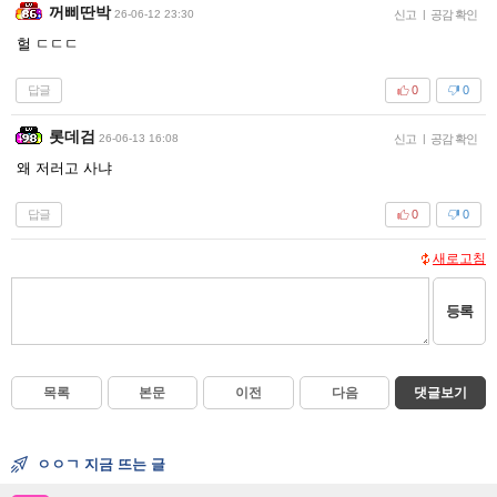
꺼삐딴박
26-06-12 23:30
신고
|
공감 확인
헐 ㄷㄷㄷ
답글
0
0
롯데검
26-06-13 16:08
신고
|
공감 확인
왜 저러고 사냐
답글
0
0
새로고침
등록
목록
본문
이전
다음
댓글보기
ㅇㅇㄱ 지금 뜨는 글