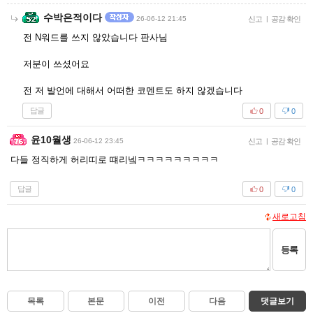
수박은적이다
26-06-12 21:45
신고
|
공감 확인
전 N워드를 쓰지 않았습니다 판사님
저분이 쓰셨어요
전 저 발언에 대해서 어떠한 코멘트도 하지 않겠습니다
답글
0
0
윤10월생
26-06-12 23:45
신고
|
공감 확인
다들 정직하게 허리띠로 떄리넼ㅋㅋㅋㅋㅋㅋㅋㅋㅋ
답글
0
0
새로고침
등록
목록
본문
이전
다음
댓글보기