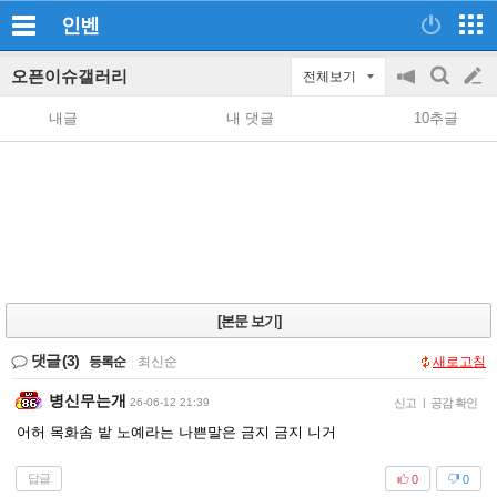
인벤
오픈이슈갤러리
전체보기
공
검
글
지
색
내글
내 댓글
10추글
on/off
쓰
기
[본문 보기]
댓글
(3)
등록순
|
최신순
새로고침
병신무는개
26-06-12 21:39
신고
|
공감 확인
어허 목화솜 밭 노예라는 나쁜말은 금지 금지 니거
답글
0
0