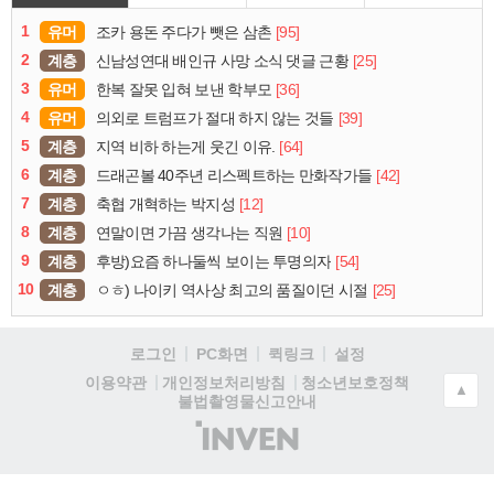
1
유머
[95]
조카 용돈 주다가 뺏은 삼촌
2
계층
[25]
신남성연대 배인규 사망 소식 댓글 근황
3
유머
[36]
한복 잘못 입혀 보낸 학부모
4
유머
[39]
의외로 트럼프가 절대 하지 않는 것들
5
계층
[64]
지역 비하 하는게 웃긴 이유.
6
계층
[42]
드래곤볼 40주년 리스펙트하는 만화작가들
7
계층
[12]
축협 개혁하는 박지성
8
계층
[10]
연말이면 가끔 생각나는 직원
9
계층
[54]
후방)요즘 하나둘씩 보이는 투명의자
10
계층
[25]
ㅇㅎ) 나이키 역사상 최고의 품질이던 시절
로그인
PC화면
퀵링크
설정
청소년보호정책
이용약관
개인정보처리방침
▲
불법촬영물신고안내
(주)
인
벤