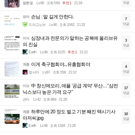
댓글
꿻뻵뗗
Lv.90
조회 569
추천 1
21:36
손님 : 말 길게 안한다.
유머
7
댓글
드라고노브
Lv.90
조회 1062
21:32
심장내과 전문의가 말하는 공복에 올리브유
지식
3
의 진실
댓글
Earth
Lv.96
조회 1025
추천 1
21:32
이게 축구협회야...유흥협회야
계층
4
댓글
옆사마
Lv.87
조회 558
21:32
中 창신메모리, 애플 '공급 계약' 무산…"삼전
이슈
17
닉스보다 높은 가격 요구"
댓글
균터
Lv.42
조회 986
21:28
하루만에 20 정도 벌고 기분 째진 택시기사
계층
10
아저씨.jpg
댓글
Earth
Lv.96
조회 1384
21:26