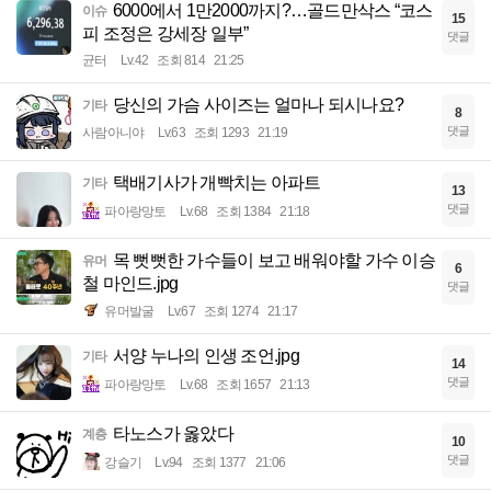
6000에서 1만2000까지?…골드만삭스 “코스
이슈
15
피 조정은 강세장 일부”
댓글
균터
Lv.42
조회 814
21:25
당신의 가슴 사이즈는 얼마나 되시나요?
기타
8
댓글
사람아니야
Lv.63
조회 1293
21:19
택배기사가 개빡치는 아파트
기타
13
댓글
파아랑망토
Lv.68
조회 1384
21:18
목 뻣뻣한 가수들이 보고 배워야할 가수 이승
유머
6
철 마인드.jpg
댓글
유머발굴
Lv.67
조회 1274
21:17
서양 누나의 인생 조언.jpg
기타
14
댓글
파아랑망토
Lv.68
조회 1657
21:13
타노스가 옳았다
계층
10
댓글
강슬기
Lv.94
조회 1377
21:06