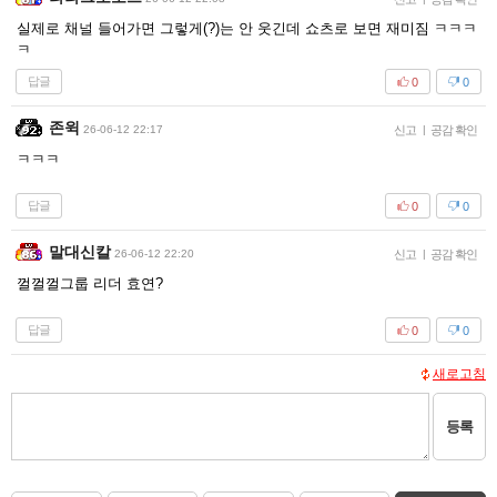
실제로 채널 들어가면 그렇게(?)는 안 웃긴데 쇼츠로 보면 재미짐 ㅋㅋㅋ
ㅋ
답글
0
0
존윅
26-06-12 22:17
신고
|
공감 확인
ㅋㅋㅋ
답글
0
0
말대신칼
26-06-12 22:20
신고
|
공감 확인
껄껄껄그룹 리더 효연?
답글
0
0
새로고침
등록