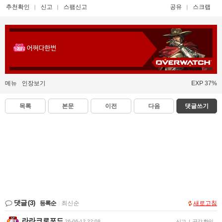
추천확인
신고
스팸신고
공유
스크랩
어쩌다한번
메뉴
인장보기
EXP 37%
목록
본문
이전
다음
댓글쓰기
댓글
(3)
등록순
|
최신순
새로고침
라라크로포드
26-06-12 22:08
신고
|
공감 확인