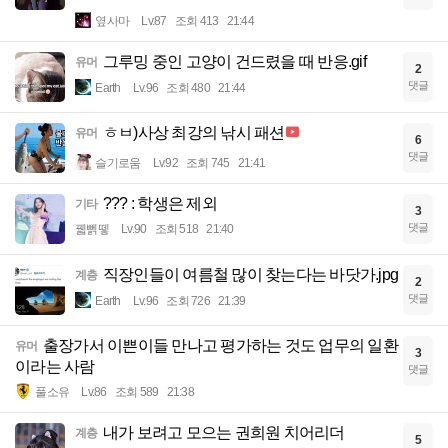
옆사마
Lv.87
조회 413
21:44
그루밍 중인 고양이 건드렸을 때 반응.gif
유머
2
댓글
Earth
Lv.96
조회 480
21:44
ㅎㅂ)사상 최강의 낚시 패션
유머
6
댓글
슬기로움
Lv.92
조회 745
21:41
??? : 학생은 제외
기타
3
댓글
꿻뻵뗗
Lv.90
조회 518
21:40
직장인들이 여름철 많이 찾는다는 바닷가.jpg
계층
2
댓글
Earth
Lv.96
조회 726
21:39
출장가서 이쁜이들 만나고 평가하는 것도 업무의 일환
유머
3
이라는 사람
댓글
풀소유
Lv.86
조회 589
21:38
내가 보려고 모으는 권희원 치어리더
계층
5