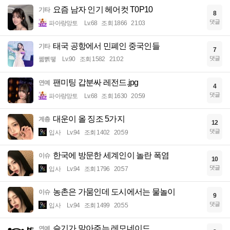
요즘 남자 인기 헤어컷 T0P10
기타
8
댓글
파아랑망토
Lv.68
조회 1866
21:03
태국 공항에서 민폐인 중국인들
기타
7
댓글
꿻뻵뗗
Lv.90
조회 1582
21:02
팬미팅 갑분싸 레전드.jpg
연예
4
댓글
파아랑망토
Lv.68
조회 1630
20:59
대운이 올 징조 5가지
계층
12
댓글
입사
Lv.94
조회 1402
20:59
한국에 방문한 세계인이 놀란 폭염
이슈
10
댓글
입사
Lv.94
조회 1796
20:57
농촌은 가뭄인데 도시에서는 물놀이
이슈
9
댓글
입사
Lv.94
조회 1499
20:55
슬기가 말아주는 레모네이드
연예