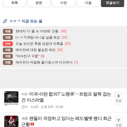
목록
본문
이전
다음
댓글보기
ㅇㅇㄱ 지금 뜨는 글
현대차 '디 올 뉴 아반떼' 근황.
[43]
계층
(ㅇㅎ?) M컵 바니걸 실물 체감
[22]
계층
오늘 보도된 축협 성접대 의혹들
[23]
이슈
에어컨에 대한 불길한 예언
[19]
계층
"여자친구 구함"
[9]
계층
에어컨아 며칠째 풀가동시켜 미안하다
[7]
계층
미국-이란 합의? '노땡큐'‥트럼프 발목 잡는
이슈
0
건 이스라엘
댓글
균터
Lv.42
조회 149
21:49
팬들이 걱정하고 있다는 레드벨벳 웬디 최근
계층
7
근황
댓글