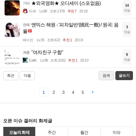
★외국영화★ 오디세이 (스포없음)
기타
14
댓글
리뷰
Lv.86
조회 1378
추천 7
20:19
엔믹스 해원 - '피차일반'(彼此一般) / 원곡: 음
연예
3
율
댓글
배수민
Lv.35
조회 622
추천 1
20:19
"여자친구 구함"
계층
9
댓글
Earth
Lv.96
조회 2262
추천 1
20:10
최근
다음
검색
글쓰기
1
2
3
4
5
오픈 이슈 갤러리 화제글
오늘의 화제
주간
월간
이슈