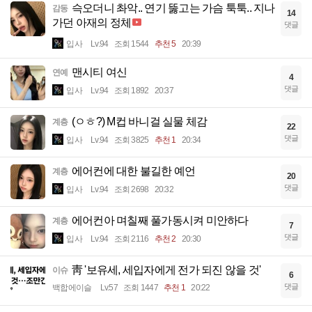
슥오더니 촤악.. 연기 뚫고는 가슴 툭툭.. 지나
감동
14
가던 아재의 정체
댓글
입사
Lv.94
조회 1544
추천 5
20:39
맨시티 여신
연예
4
댓글
입사
Lv.94
조회 1892
20:37
(ㅇㅎ?) M컵 바니걸 실물 체감
계층
22
댓글
입사
Lv.94
조회 3825
추천 1
20:34
에어컨에 대한 불길한 예언
계층
20
댓글
입사
Lv.94
조회 2698
20:32
에어컨아 며칠째 풀가동시켜 미안하다
계층
7
댓글
입사
Lv.94
조회 2116
추천 2
20:30
靑 '보유세, 세입자에게 전가 되진 않을 것'
이슈
6
댓글
백합에이슬
Lv.57
조회 1447
추천 1
20:22