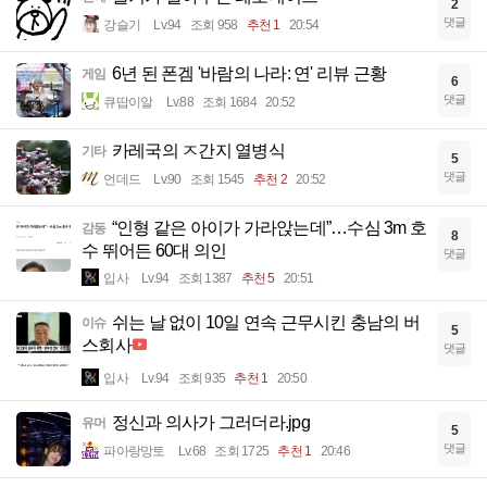
2
댓글
강슬기
Lv.94
조회 958
추천 1
20:54
6년 된 폰겜 '바람의 나라: 연' 리뷰 근황
게임
6
댓글
큐땁이알
Lv.88
조회 1684
20:52
카레국의 ㅈ간지 열병식
기타
5
댓글
언데드
Lv.90
조회 1545
추천 2
20:52
“인형 같은 아이가 가라앉는데”…수심 3m 호
감동
8
수 뛰어든 60대 의인
댓글
입사
Lv.94
조회 1387
추천 5
20:51
쉬는 날 없이 10일 연속 근무시킨 충남의 버
이슈
5
스회사
댓글
입사
Lv.94
조회 935
추천 1
20:50
정신과 의사가 그러더라.jpg
유머
5
댓글
파아랑망토
Lv.68
조회 1725
추천 1
20:46