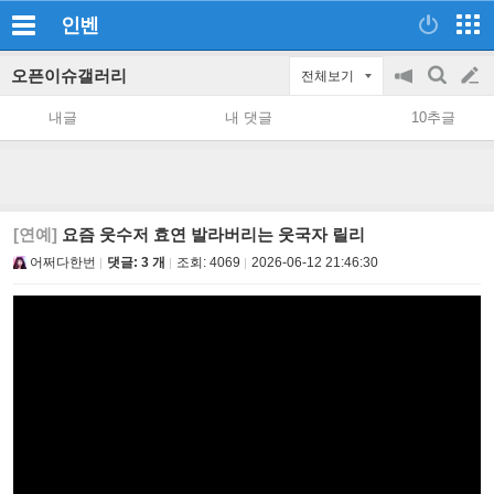
인벤
오픈이슈갤러리
전체보기
공
검
글
지
색
내글
내 댓글
10추글
on/off
쓰
기
[연예]
요즘 웃수저 효연 발라버리는 웃국자 릴리
어쩌다한번
댓글: 3 개
조회:
4069
2026-06-12 21:46:30