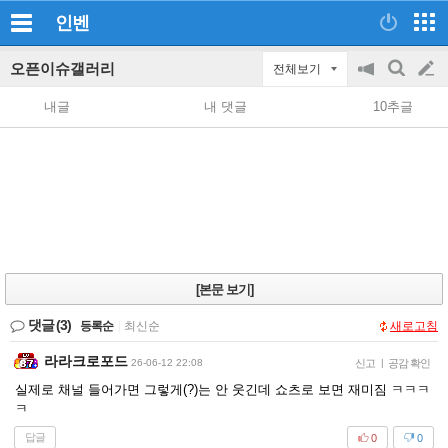
인벤
오픈이슈갤러리
전체보기
공
검
글
지
색
내글
내 댓글
10추글
on/off
쓰
기
[본문 보기]
댓글
(3)
등록순
|
최신순
새로고침
라라크로포드
26-06-12 22:08
신고
|
공감 확인
실제로 채널 들어가면 그렇게(?)는 안 웃긴데 쇼츠로 보면 재미짐 ㅋㅋㅋ
ㅋ
답글
0
0