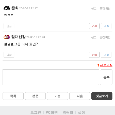
존윅
26-06-12 22:17
신고
|
공감 확인
ㅋㅋㅋ
답글
0
0
말대신칼
26-06-12 22:20
신고
|
공감 확인
껄껄껄그룹 리더 효연?
답글
0
0
새로고침
등록
목록
본문
이전
다음
댓글보기
로그인
PC화면
퀵링크
설정