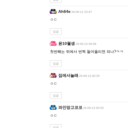
Ah64e
26-06-12 23:47
ㅇㄷ
답글
윤10월생
26-06-13 00:09
첫번째는 뒤에서 번쩍 들어올리면 되나?ㅋㅋ
답글
집에서놀래
26-06-13 00:25
ㅇㄷ
답글
파인망고코코
26-06-13 00:33
ㅇㄷ
답글