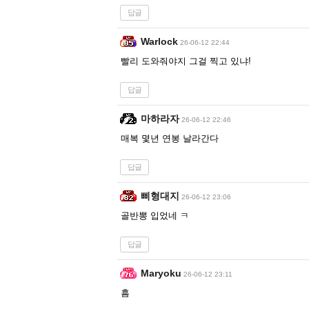
답글
Warlock
26-06-12 22:44
빨리 도와줘야지 그걸 찍고 있냐!
답글
마하라자
26-06-12 22:46
매복 몇년 연봉 날라간다
답글
삐형대지
26-06-12 23:06
골반뽕 입었네 ㅋ
답글
Maryoku
26-06-12 23:11
흠