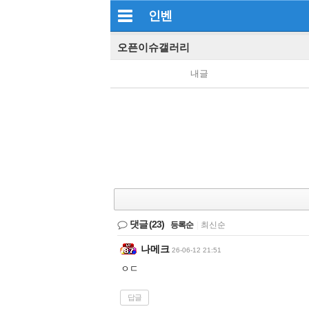
인벤
오픈이슈갤러리
내글
댓글
(23)
등록순
|
최신순
나메크
26-06-12 21:51
ㅇㄷ
답글