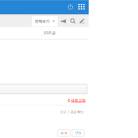
전체보기
공
검
글
지
색
10추글
on/off
쓰
기
새로고침
신고
|
공감 확인
0
0