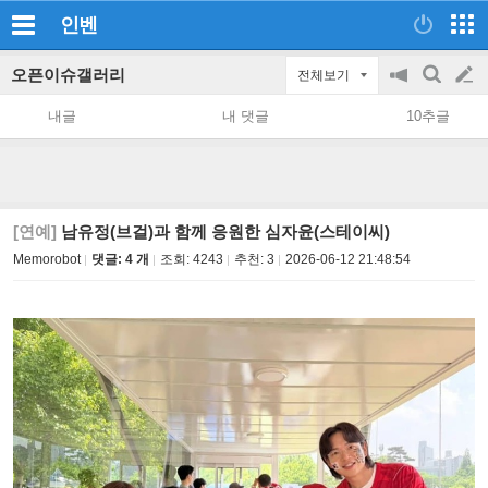
인벤
오픈이슈갤러리
전체보기
공
검
글
지
색
내글
내 댓글
10추글
on/off
쓰
기
[연예]
남유정(브걸)과 함께 응원한 심자윤(스테이씨)
Memorobot
댓글: 4 개
조회:
4243
추천:
3
2026-06-12 21:48:54