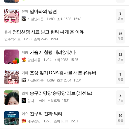
엄마와의 냉면
유머
3
댓글
사실난라쿤
Lv.89
조회 1503
15:43
전립선염 치료 받고 현타 씨게 온 이유
유머
15
댓글
언주역러브
Lv.38
조회 2249
15:41
가슴이 철렁 내려앉았다..
계층
11
댓글
달섭지롱
Lv.94
조회 1983
15:35
조상 찾기 DNA 검사를 해본 유튜버
기타
7
댓글
사실난라쿤
Lv.89
조회 2664
15:34
숭구리당당 숭당당 리브 (리센느)
연예
2
댓글
입사
Lv.94
조회 926
15:31
친구의 진짜 의리
이슈
10
댓글
왜구김당
Lv.73
조회 1613
15:31