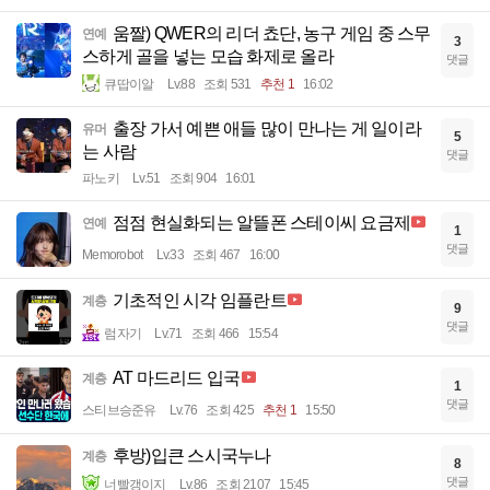
움짤) QWER의 리더 쵸단, 농구 게임 중 스무
연예
3
스하게 골을 넣는 모습 화제로 올라
댓글
큐땁이알
Lv.88
조회 531
추천 1
16:02
출장 가서 예쁜 애들 많이 만나는 게 일이라
유머
5
는 사람
댓글
파노키
Lv.51
조회 904
16:01
점점 현실화되는 알뜰폰 스테이씨 요금제
연예
1
댓글
Memorobot
Lv.33
조회 467
16:00
기초적인 시각 임플란트
계층
9
댓글
럼자기
Lv.71
조회 466
15:54
AT 마드리드 입국
계층
1
댓글
스티브승준유
Lv.76
조회 425
추천 1
15:50
후방)입큰 스시국누나
계층
8
댓글
너빨갱이지
Lv.86
조회 2107
15:45