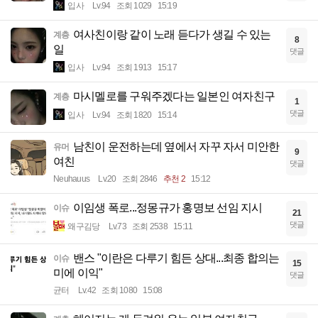
입사
Lv.94
조회 1029
15:19
여사친이랑 같이 노래 듣다가 생길 수 있는
계층
8
일
댓글
입사
Lv.94
조회 1913
15:17
마시멜로를 구워주겠다는 일본인 여자친구
계층
1
댓글
입사
Lv.94
조회 1820
15:14
남친이 운전하는데 옆에서 자꾸 자서 미안한
유머
9
여친
댓글
Neuhauus
Lv.20
조회 2846
추천 2
15:12
이임생 폭로...정몽규가 홍명보 선임 지시
이슈
21
댓글
왜구김당
Lv.73
조회 2538
15:11
밴스 "이란은 다루기 힘든 상대...최종 합의는
이슈
15
미에 이익"
댓글
균터
Lv.42
조회 1080
15:08