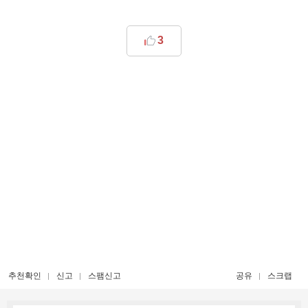
3
추천확인
신고
스팸신고
공유
스크랩