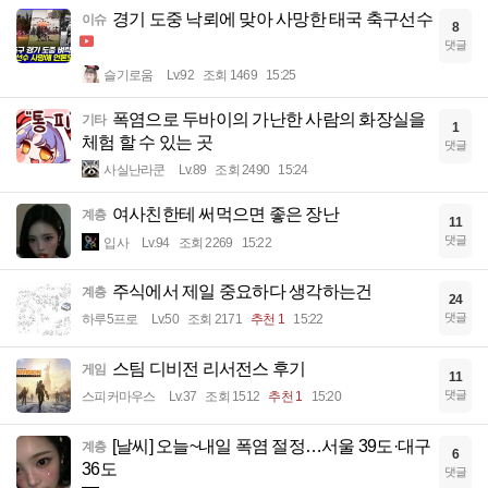
경기 도중 낙뢰에 맞아 사망한 태국 축구선수
이슈
8
댓글
슬기로움
Lv.92
조회 1469
15:25
폭염으로 두바이의 가난한 사람의 화장실을
기타
1
체험 할 수 있는 곳
댓글
사실난라쿤
Lv.89
조회 2490
15:24
여사친한테 써먹으면 좋은 장난
계층
11
댓글
입사
Lv.94
조회 2269
15:22
주식에서 제일 중요하다 생각하는건
계층
24
댓글
하루5프로
Lv.50
조회 2171
추천 1
15:22
스팀 디비전 리서전스 후기
게임
11
댓글
스피커마우스
Lv.37
조회 1512
추천 1
15:20
[날씨] 오늘~내일 폭염 절정…서울 39도·대구
계층
6
36도
댓글