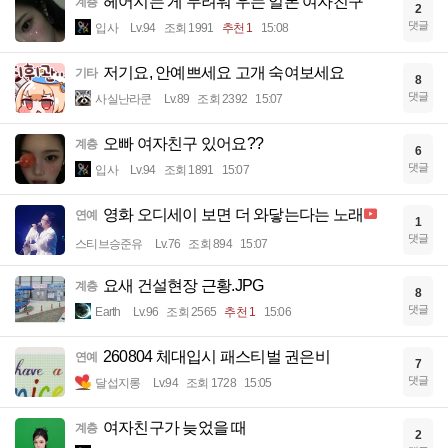
헤어지는 게 두려워 우는 일본 여자친구
계층
2
댓글
입사
Lv.94
조회 1991
추천 1
15:08
저기요, 안예쁘세요 고개 숙여보세요
기타
8
댓글
사실난라쿤
Lv.89
조회 2392
15:07
오빠 여자친구 있어요??
계층
6
댓글
입사
Lv.94
조회 1891
15:07
영화 오디세이 보면 더 와닿는다는 노래
연예
1
댓글
스티브승준유
Lv.76
조회 894
15:07
요새 건설현장 근황.JPG
계층
8
댓글
Earth
Lv.96
조회 2565
추천 1
15:06
260804 체대입시 패스티벌 권은비
연예
7
댓글
달섭지롱
Lv.94
조회 1728
15:05
여자친구가 늦었을 때
계층
2