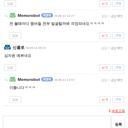
답글
1
0
Memorobot
26-06-12 22:27
신고
|
공감 확인
전 볼때마다 멤버들 전부 얼굴탈까봐 걱정되네요ㅋㅋㅋㅋ
답글
1
0
신콜로
26-06-13 08:22
신고
|
공감 확인
심자윤 예쁘네요
답글
2
0
Memorobot
26-06-13 23:57
신고
|
공감 확인
이쁩니다ㅋㅋㅋ
답글
0
0
새로고침
등록