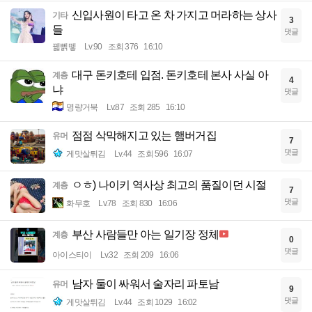
신입사원이 타고 온 차 가지고 머라하는 상사
기타
3
들
댓글
꿻뻵뗗
Lv.90
조회 376
16:10
대구 돈키호테 입점. 돈키호테 본사 사실 아
계층
4
냐
댓글
명량거북
Lv.87
조회 285
16:10
점점 삭막해지고 있는 햄버거집
유머
7
댓글
게맛살튀김
Lv.44
조회 596
16:07
ㅇㅎ) 나이키 역사상 최고의 품질이던 시절
계층
7
댓글
화무호
Lv.78
조회 830
16:06
부산 사람들만 아는 일기장 정체
계층
0
댓글
아이스티이
Lv.32
조회 209
16:06
남자 둘이 싸워서 술자리 파토남
유머
9
댓글
게맛살튀김
Lv.44
조회 1029
16:02