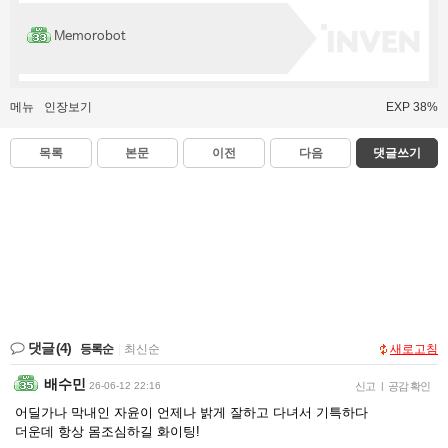
Memorobot
메뉴
인장보기
EXP 38%
목록
본문
이전
다음
댓글쓰기
댓글
(4)
등록순
|
최신순
새로고침
배수민
26-06-12 22:16
신고
|
공감 확인
어딜가나 막내인 자윤이 언제나 밝게 잘하고 다녀서 기특하다
더운데 항상 몸조심하길 화이팅!