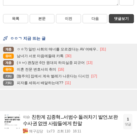
목록
본문
이전
다음
댓글보기
ㅇㅇㄱ 지금 뜨는 글
ㅇㅎ?) 일반 사회의 매너를 모르겠다는 AV 여배우..
[31]
계층
남녀가 서로 마음에들때 카톡
[30]
유머
(ㅎㅂ) 괜찮은 6만 원대의 하의실종 피규어
[13]
계층
이혼 전문 변호사의 취미
[16]
유머
[혐주의] 집에서 계속 벌레가 나온다는 디시인
[17]
기타
피자를 세워서 배달하는데??
[11]
기타
친한계 김종혁...서범수 돌려차기 발언,보완
이슈
1
수사권 없앤 사람들에게 한말
댓글
왜구김당
Lv.73
조회 110
16:11