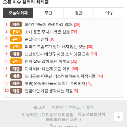
오픈 이슈 갤러리 화제글
오늘의 화제
주간
월간
이슈
1
계층
[29]
6년간 편돌이 인생 마감 결과.
2
유머
[76]
조카 용돈 주다가 뺏은 삼촌
3
유머
[18]
존잘남의 인성
4
유머
[36]
의외로 트럼프가 절대 하지 않는 것들
5
계층
[23]
신남성연대 배인규 사망 소식 댓글 근황
6
유머
[32]
한복 잘못 입혀 보낸 학부모
7
계층
[59]
지역 비하 하는게 웃긴 이유.
8
계층
[36]
드래곤볼 40주년 리스펙트하는 만화작가들
9
계층
[45]
후방)요즘 하나둘씩 보이는 투명의자
10
계층
[5]
연말이면 가끔 생각나는 직원
로그인
PC화면
퀵링크
설정
청소년보호정책
이용약관
개인정보처리방침
▲
불법촬영물신고안내
(주)