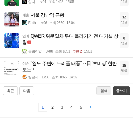
댓글
입사
Lv.94
조회 1428
15:05
서울 강남역 근황
계층
12
댓글
Earth
Lv.96
조회 2660
15:04
QWER 위문열차 무대 올라가기 전 대기실 상
연예
0
황
댓글
큐땁이알
Lv.88
조회 1051
추천 2
15:01
"열도 주변에 트리플 태풍"‥日 '초비상' 한반
이슈
15
도는?
댓글
빛로제
Lv.88
조회 1865
14:59
최근
다음
검색
글쓰기
1
2
3
4
5