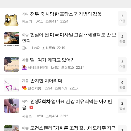
전투 중 사망한 프랑스군 기병의 갑옷
기타
3
댓글
파노키
Lv.51
조회 417
22:24
현실이 된 미국 미사일 고갈‥해결책도 안 보
이슈
4
인다
댓글
균터
Lv.42
조회 598
22:19
딸...여기 왜파고 있어?
계층
3
댓글
닉네임해야대
Lv.82
조회 915
22:17
안지현 치어리더
계층
0
댓글
달섭지롱
Lv.94
조회 469
22:16
인생2회차 엄마표 건강 이유식먹는 아이반
유머
2
응...
댓글
지원뜨
Lv.50
조회 434
22:15
모건스탠리 "가파른 조정 끝…메모리주 지금
이슈
1