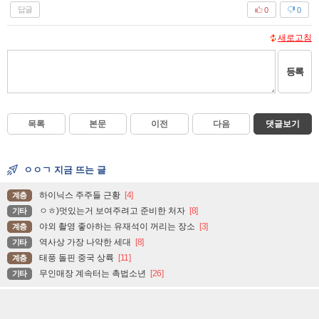
답글
0
0
새로고침
등록
목록
본문
이전
다음
댓글보기
ㅇㅇㄱ 지금 뜨는 글
하이닉스 주주들 근황
[4]
계층
ㅇㅎ)멋있는거 보여주려고 준비한 처자
[8]
기타
야외 촬영 좋아하는 유재석이 꺼리는 장소
[3]
계층
역사상 가장 나약한 세대
[8]
기타
태풍 돌핀 중국 상륙
[11]
계층
무인매장 계속터는 촉법소년
[26]
기타