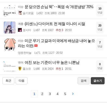
문 닫으면 손님 뚝"‥폭염 속 '개문냉방' 70%
이슈
10
댓글
슬기로움
Lv.92
조회 1800
21:00
(리센느) 다이어트 전 제철 미나미 시절
계층
20
댓글
옆사마
Lv.87
조회 1927
추천 3
20:53
미군 무기 고갈과 미국에게 배상금 내어 놓으
이슈
7
라는 이란.
댓글
영원한하늘
Lv.71
조회 1127
20:52
여친 보는 기준이 너무 높은 니뽄남
유머
0
댓글
풀소유
Lv.86
조회 2424
추천 1
20:51
최근
다음
검색
글쓰기
1
2
3
4
5