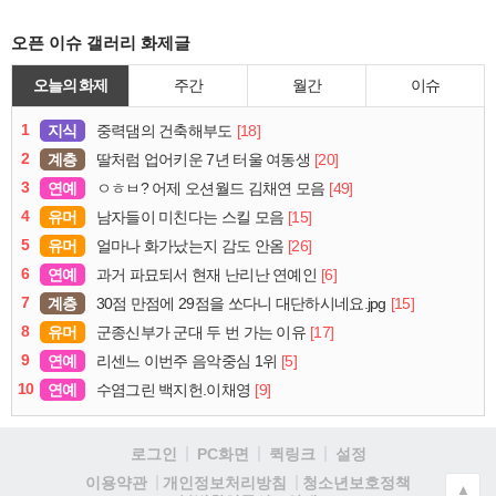
오픈 이슈 갤러리 화제글
오늘의 화제
주간
월간
이슈
1
지식
[18]
중력댐의 건축해부도
2
계층
[20]
딸처럼 업어키운 7년 터울 여동생
3
연예
[49]
ㅇㅎㅂ? 어제 오션월드 김채연 모음
4
유머
[15]
남자들이 미친다는 스킬 모음
5
유머
[26]
얼마나 화가났는지 감도 안옴
6
연예
[6]
과거 파묘되서 현재 난리난 연예인
7
계층
[15]
30점 만점에 29점을 쏘다니 대단하시네요.jpg
8
유머
[17]
군종신부가 군대 두 번 가는 이유
9
연예
[5]
리센느 이번주 음악중심 1위
10
연예
[9]
수염그린 백지헌.이채영
로그인
PC화면
퀵링크
설정
청소년보호정책
이용약관
개인정보처리방침
▲