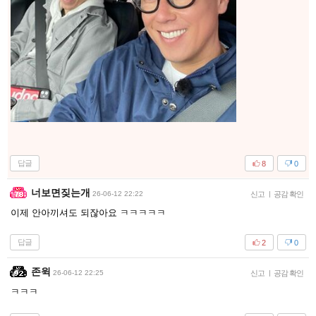
답글
8
0
너보면짖는개
26-06-12 22:22
신고
|
공감 확인
이제 안아끼셔도 되잖아요 ㅋㅋㅋㅋㅋ
답글
2
0
존윅
26-06-12 22:25
신고
|
공감 확인
ㅋㅋㅋ