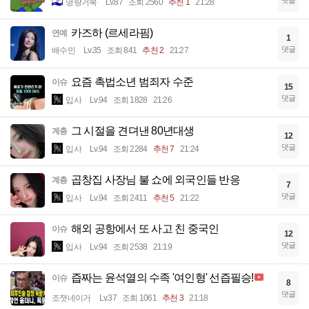
댓글
명량거북
Lv.87
조회 2560
추천 1
21:28
카즈하 (르세라핌)
연예
1
댓글
배수민
Lv.35
조회 841
추천 2
21:27
요즘 촉법소년 범죄자 수준
이슈
15
댓글
입사
Lv.94
조회 1828
21:26
그 시절을 견뎌낸 80년대생
계층
12
댓글
입사
Lv.94
조회 2284
추천 7
21:24
곱창집 사장님 불 쇼에 외국인들 반응
계층
7
댓글
입사
Lv.94
조회 2411
추천 5
21:22
해외 공항에서 또 사고 친 중국인
이슈
12
댓글
입사
Lv.94
조회 2538
21:19
즙짜는 윤석열의 수족 '여인형' 선즙필승!
이슈
8
댓글
조졋네이거
Lv.37
조회 1061
추천 3
21:18