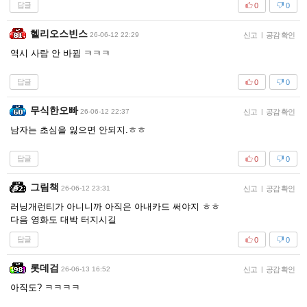
답글
0
0
헬리오스빈스
26-06-12 22:29
신고
|
공감 확인
역시 사람 안 바뀜 ㅋㅋㅋ
답글
0
0
무식한오빠
26-06-12 22:37
신고
|
공감 확인
남자는 초심을 잃으면 안되지.ㅎㅎ
답글
0
0
그림책
26-06-12 23:31
신고
|
공감 확인
러닝개런티가 아니니까 아직은 아내카드 써야지 ㅎㅎ
다음 영화도 대박 터지시길
답글
0
0
롯데검
26-06-13 16:52
신고
|
공감 확인
아직도? ㅋㅋㅋㅋ