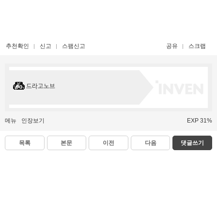
추천확인
신고
스팸신고
공유
스크랩
드라고노브
메뉴
인장보기
EXP 31%
목록
본문
이전
다음
댓글쓰기