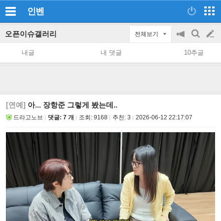
인벤
오픈이슈갤러리
전체보기
공
검
글
지
색
내글
내 댓글
10추글
on/off
쓰
기
[연예]
아... 장항준 그렇게 봤는데..
드라고노브
댓글: 7 개
조회:
9168
추천:
3
2026-06-12 22:17:07