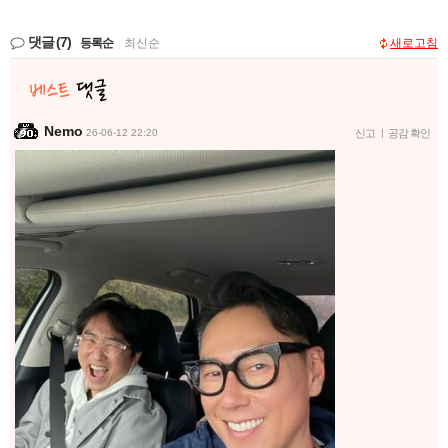
댓글
(7)
등록순
|
최신순
새로고침
Nemo
26-06-12 22:20
신고
|
공감 확인