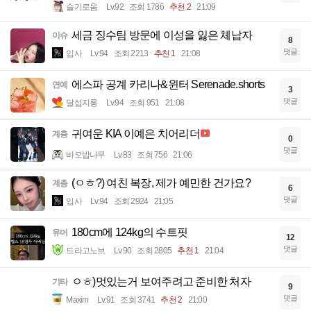
슬기로움
Lv.92
조회 1786
추천 2
21:09
세금 징수팀 방문에 이성을 잃은 체납자
이슈
8
댓글
입사
Lv.94
조회 2213
추천 1
21:08
에스파 공계 카리나&윈터 Serenade.shorts
연예
3
댓글
달섭지롱
Lv.94
조회 951
21:08
귀여운 KIA 이예은 치어리더
계층
0
댓글
바오밥나무
Lv.83
조회 756
21:06
(ㅇㅎ?) 여친 복장, 제가 예민한 건가요?
계층
6
댓글
입사
Lv.94
조회 2924
21:05
180cm에 124kg의 수트핏
유머
12
댓글
드라고노브
Lv.90
조회 2805
추천 1
21:04
ㅇㅎ)멋있는거 보여주려고 준비한 처자
기타
9
댓글
Maxim
Lv.91
조회 3741
추천 2
21:00