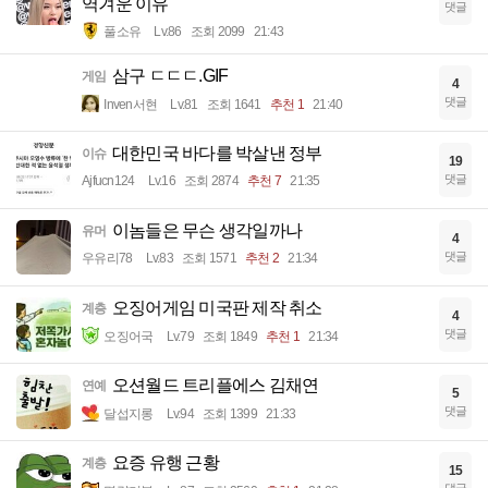
역겨운 이유
댓글
풀소유
Lv.86
조회 2099
21:43
삼구 ㄷㄷㄷ.GIF
게임
4
댓글
Inven서현
Lv.81
조회 1641
추천 1
21:40
대한민국 바다를 박살낸 정부
이슈
19
댓글
Ajfucn124
Lv.16
조회 2874
추천 7
21:35
이놈들은 무슨 생각일까나
유머
4
댓글
우유리78
Lv.83
조회 1571
추천 2
21:34
오징어게임 미국판 제작 취소
계층
4
댓글
오징어국
Lv.79
조회 1849
추천 1
21:34
오션월드 트리플에스 김채연
연예
5
댓글
달섭지롱
Lv.94
조회 1399
21:33
요증 유행 근황
계층
15