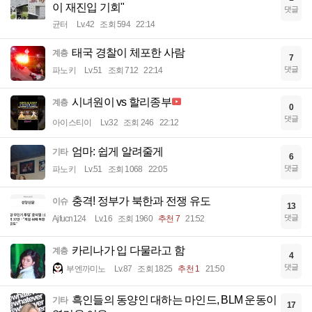
이 재진입 기회"
댓글
균터
Lv.42
조회 594
22:14
태국 경찰이 체포한 사람
계층
7
댓글
파노키
Lv.51
조회 712
22:14
시녀원이 vs 할리종부
계층
0
댓글
아이스티이
Lv.32
조회 246
22:12
엄마: 쉽게 알려줄게
기타
6
댓글
파노키
Lv.51
조회 1068
22:05
충격! 정부가 북한과 전쟁 유도
이슈
13
댓글
Ajfucn124
Lv.16
조회 1960
추천 7
21:52
카리나가 입 다물라고 함
계층
4
댓글
부엔까미노
Lv.87
조회 1825
추천 1
21:50
흑인들의 동양인 대하는 마인드, BLM 운동이
기타
17