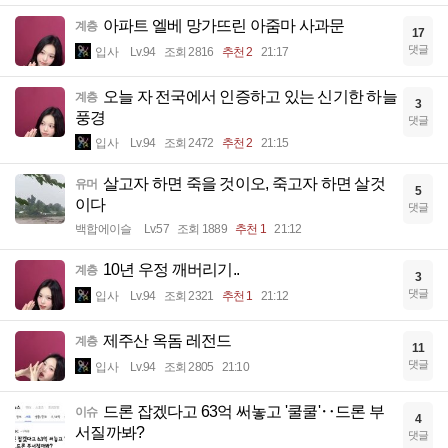
아파트 엘베 망가뜨린 아줌마 사과문
계층
17
댓글
입사
Lv.94
조회 2816
추천 2
21:17
오늘 자 전국에서 인증하고 있는 신기한 하늘
계층
3
풍경
댓글
입사
Lv.94
조회 2472
추천 2
21:15
살고자 하면 죽을 것이오, 죽고자 하면 살것
유머
5
이다
댓글
백합에이슬
Lv.57
조회 1889
추천 1
21:12
10년 우정 깨버리기..
계층
3
댓글
입사
Lv.94
조회 2321
추천 1
21:12
제주산 옥돔 레전드
계층
11
댓글
입사
Lv.94
조회 2805
21:10
드론 잡겠다고 63억 써놓고 '쿨쿨'‥드론 부
이슈
4
서질까봐?
댓글