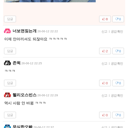
답글
8
0
너보면짖는개
26-06-12 22:22
신고
|
공감 확인
이제 안아끼셔도 되잖아요 ㅋㅋㅋㅋㅋ
답글
2
0
존윅
26-06-12 22:25
신고
|
공감 확인
ㅋㅋㅋ
답글
0
0
헬리오스빈스
26-06-12 22:29
신고
|
공감 확인
역시 사람 안 바뀜 ㅋㅋㅋ
답글
0
0
무식한오빠
26-06-12 22:37
신고
|
공감 확인