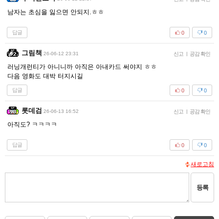
남자는 초심을 잃으면 안되지.ㅎㅎ
답글
0
0
그림책
26-06-12 23:31
신고
|
공감 확인
러닝개런티가 아니니까 아직은 아내카드 써야지 ㅎㅎ
다음 영화도 대박 터지시길
답글
0
0
롯데검
26-06-13 16:52
신고
|
공감 확인
아직도? ㅋㅋㅋㅋ
답글
0
0
새로고침
등록