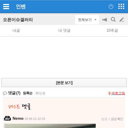
인벤
오픈이슈갤러리
전체보기
공
검
글
지
색
내글
내 댓글
10추글
on/off
쓰
기
[본문 보기]
댓글
(7)
등록순
|
최신순
새로고침
Nemo
26-06-12 22:20
신고
|
공감 확인