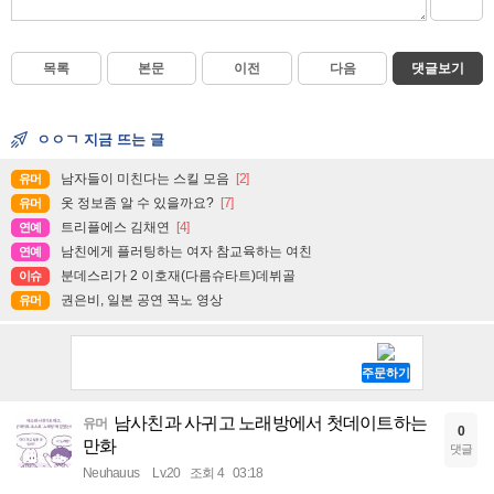
목록
본문
이전
다음
댓글보기
ㅇㅇㄱ 지금 뜨는 글
남자들이 미친다는 스킬 모음
[2]
유머
옷 정보좀 알 수 있을까요?
[7]
유머
트리플에스 김채연
[4]
연예
남친에게 플러팅하는 여자 참교육하는 여친
연예
분데스리가 2 이호재(다름슈타트)데뷔골
이슈
권은비, 일본 공연 꼭노 영상
유머
남사친과 사귀고 노래방에서 첫데이트하는
유머
0
만화
댓글
Neuhauus
Lv.20
조회 4
03:18