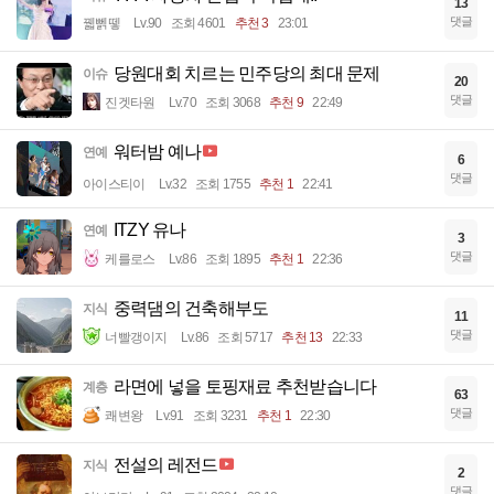
13
댓글
꿻뻵뗗
Lv.90
조회 4601
추천 3
23:01
당원대회 치르는 민주당의 최대 문제
이슈
20
댓글
진겟타원
Lv.70
조회 3068
추천 9
22:49
워터밤 예나
연예
6
댓글
아이스티이
Lv.32
조회 1755
추천 1
22:41
ITZY 유나
연예
3
댓글
케를로스
Lv.86
조회 1895
추천 1
22:36
중력댐의 건축해부도
지식
11
댓글
너빨갱이지
Lv.86
조회 5717
추천 13
22:33
라면에 넣을 토핑재료 추천받습니다
계층
63
댓글
쾌변왕
Lv.91
조회 3231
추천 1
22:30
전설의 레전드
지식
2
댓글