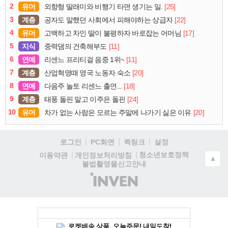
2
유머
[25]
외향형 딸래미와 비행기 타면 생기는 일.
3
계층
[22]
공자도 말했던 사회에서 피해야하는 상급자
4
유머
[17]
고백하고 차인 딸이 불평하자 바로잡는 어머님
5
지식
[11]
중력댐의 건축해부도
6
연예
[11]
리센느 프리티걸 음중 1위~
7
계층
[20]
산업혁명때 영국 노동자 숙소
8
연예
[18]
다음주 놀토 리센느 출연...
9
계층
[24]
태풍 돌핀 말고 이주은 돌핀
10
유머
[20]
차가 없는 사람은 모르는 주말에 나가기 싫은 이유
로그인
PC화면
퀵링크
설정
청소년보호정책
이용약관
개인정보처리방침
▲
불법촬영물신고안내
(주)
인
벤