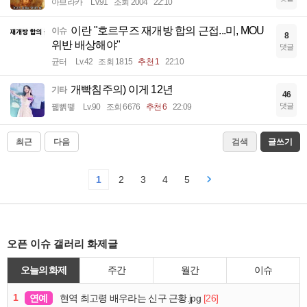
아브라카
Lv.91
조회 2004
22:10
이란 "호르무즈 재개방 합의 근접...미, MOU
이슈
8
위반 배상해야"
댓글
균터
Lv.42
조회 1815
추천 1
22:10
개빡침주의) 이게 12년
기타
46
댓글
꿻뻵뗗
Lv.90
조회 6676
추천 6
22:09
최근
다음
검색
글쓰기
1
2
3
4
5
오픈 이슈 갤러리 화제글
오늘의 화제
주간
월간
이슈
1
연예
[26]
현역 최고령 배우라는 신구 근황.jpg