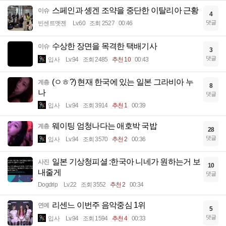
스페인과 솅겐 조약을 중단한 이탈리아 근황
이슈
4
댓글
빈센트멧젠
Lv.60
조회 2527
00:46
수상한 장면을 목격한 택배기사
이슈
3
댓글
입사
Lv.94
조회 2485
추천 10
00:43
(ㅇㅎ?) 현재 한국에 있는 일본 그라비아 누
계층
8
나
댓글
입사
Lv.94
조회 3914
추천 1
00:39
웨이팅 엄청나다는 애호박 국밥
계층
28
댓글
입사
Lv.94
조회 3570
추천 2
00:36
일본 기상청피셜 :한국아 니네가 원하는거 보
사진
10
내줄게
댓글
Dogdrip
Lv.22
조회 3552
추천 2
00:34
리센느 이번주 음악중심 1위
연예
5
댓글
입사
Lv.94
조회 1594
추천 4
00:33