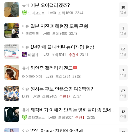
이분 오이갤러겠죠?
유머
10
댓글
드라고노브
Lv.90
조회 1898
23:44
일본 지진 피해현장 도독 근황
이슈
3
댓글
빈센트멧젠
Lv.60
조회 3400
23:43
1년만에 끝나버린 뉴이재명 현상
이슈
62
댓글
마검귀
Lv.83
조회 5011
추천 4
23:41
허언증 갤러리 레전드
유머
1
댓글
머머머머머며
Lv.38
조회 1824
23:38
원하는 후보 안뽑으면 다 2찍임?
이슈
87
댓글
Disifi
Lv.39
조회 2485
추천 17
23:37
제작비가 이해가 안되는 영화들이 좀 있네..
유머
12
댓글
드라고노브
Lv.90
조회 3007
추천 1
23:35
??? : 자동차 진입이 어렵네..
이슈