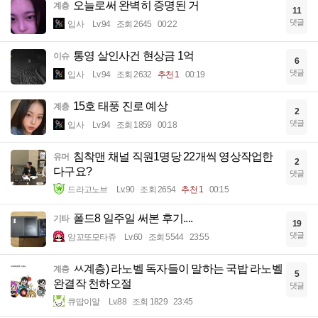
오늘로써 완벽히 증명된 거
계층
11
댓글
입사
Lv.94
조회 2645
00:22
통영 살인사건 현상금 1억
이슈
6
댓글
입사
Lv.94
조회 2632
추천 1
00:19
15호 태풍 진로 예상
계층
2
댓글
입사
Lv.94
조회 1859
00:18
침착맨 채널 직원1명당 22개씩 영상작업한
유머
2
다구요?
댓글
드라고노브
Lv.90
조회 2654
추천 1
00:15
폴드8 일주일 써본 후기....
기타
19
댓글
암꼬또모타쥬
Lv.60
조회 5544
23:55
ㅆ계층) 라노벨 독자들이 말하는 국밥 라노벨
계층
5
완결작 천하오절
댓글
큐땁이알
Lv.88
조회 1829
23:45