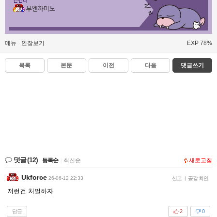
인벤러
부엔까미노
메뉴
인장보기
EXP 78%
목록
본문
이전
다음
댓글쓰기
댓글
(12)
등록순
|
최신순
새로고침
Ukforce
26-06-12 22:33
신고
|
공감 확인
저런건 처벌하자
답글
2
0