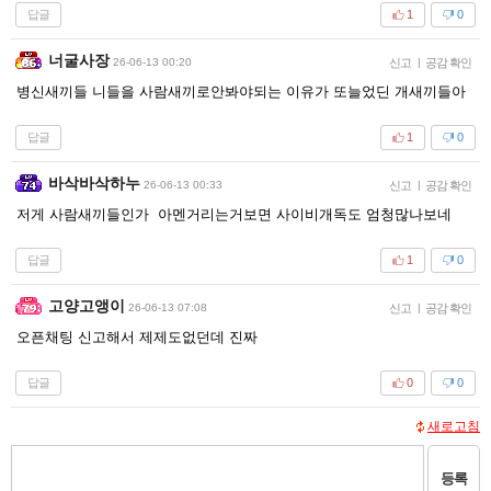
답글
1
0
너굴사장
26-06-13 00:20
신고
|
공감 확인
병신새끼들 니들을 사람새끼로안봐야되는 이유가 또늘었딘 개새끼들아
답글
1
0
바삭바삭하누
26-06-13 00:33
신고
|
공감 확인
저게 사람새끼들인가 아멘거리는거보면 사이비개독도 엄청많나보네
답글
1
0
고양고앵이
26-06-13 07:08
신고
|
공감 확인
오픈채팅 신고해서 제제도없던데 진짜
답글
0
0
새로고침
등록