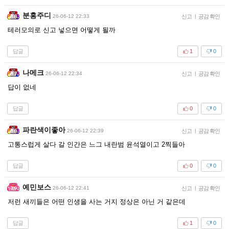
분홍주디
26-06-12 22:33
신고
|
공감 확인
테러모의로 신고 넣으면 어떻게 될까
답글
1
0
나메크
26-06-12 22:34
신고
|
공감 확인
답이 없네
답글
0
0
파란색이좋아
26-06-12 22:39
신고
|
공감 확인
고통스럽게 살다 갈 인간은 느그 내란범 윤석열이고 2찍들아
답글
0
0
예민보스
26-06-12 22:41
신고
|
공감 확인
저런 새끼들은 어떤 인생을 사는 거지 정상은 아닌 거 같은데
답글
1
0