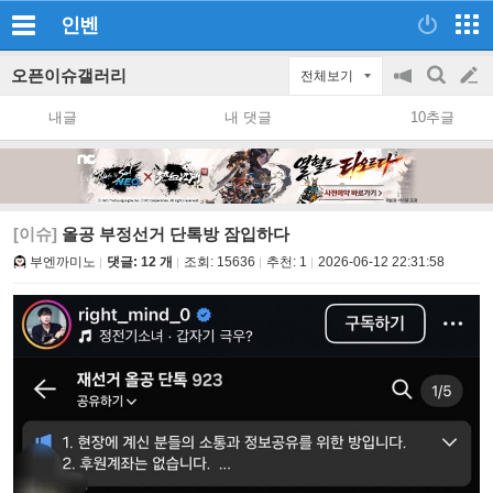
인벤
오픈이슈갤러리
전체보기
공
검
글
지
색
내글
내 댓글
10추글
on/off
쓰
기
[이슈]
올공 부정선거 단톡방 잠입하다
부엔까미노
댓글: 12 개
조회:
15636
추천:
1
2026-06-12 22:31:58