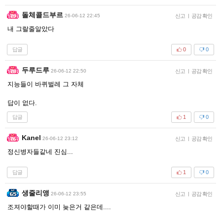
돌체콜드부르
26-06-12 22:45
신고
|
공감 확인
내 그랄줄알았다
답글
0
0
두루드루
26-06-12 22:50
신고
|
공감 확인
지능들이 바퀴벌레 그 자체
답이 없다.
답글
1
0
Kanel
26-06-12 23:12
신고
|
공감 확인
정신병자들같네 진심...
답글
1
0
생줄리앵
26-06-12 23:55
신고
|
공감 확인
조져야할때가 이미 늦은거 같은데....