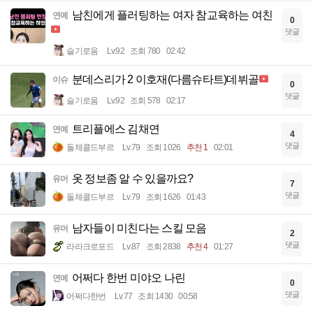
남친에게 플러팅하는 여자 참교육하는 여친
연예
0
댓글
슬기로움
Lv.92
조회 780
02:42
분데스리가 2 이호재(다름슈타트)데뷔골
이슈
0
댓글
슬기로움
Lv.92
조회 578
02:17
트리플에스 김채연
연예
4
댓글
돌체콜드부르
Lv.79
조회 1026
추천 1
02:01
옷 정보좀 알 수 있을까요?
유머
7
댓글
돌체콜드부르
Lv.79
조회 1626
01:43
남자들이 미친다는 스킬 모음
유머
2
댓글
라라크로포드
Lv.87
조회 2838
추천 4
01:27
어쩌다 한번 미야오 나린
연예
0
댓글
어쩌다한번
Lv.77
조회 1430
00:58