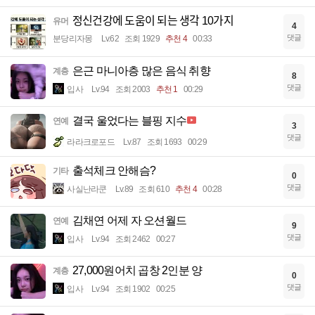
정신건강에 도움이 되는 생각 10가지
유머
4
댓글
분당리자몽
Lv.62
조회 1929
추천 4
00:33
은근 마니아층 많은 음식 취향
계층
8
댓글
입사
Lv.94
조회 2003
추천 1
00:29
결국 울었다는 블핑 지수
연예
3
댓글
라라크로포드
Lv.87
조회 1693
00:29
출석체크 안해슴?
기타
0
댓글
사실난라쿤
Lv.89
조회 610
추천 4
00:28
김채연 어제 자 오션월드
연예
9
댓글
입사
Lv.94
조회 2462
00:27
27,000원어치 곱창 2인분 양
계층
0
댓글
입사
Lv.94
조회 1902
00:25