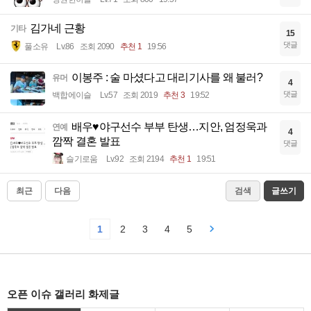
김가네 근황
기타
15
댓글
풀소유
Lv.86
조회 2090
추천 1
19:56
이봉주 : 술 마셨다고 대리기사를 왜 불러?
유머
4
댓글
백합에이슬
Lv.57
조회 2019
추천 3
19:52
배우♥야구선수 부부 탄생…지안, 엄정욱과
연예
4
깜짝 결혼 발표
댓글
슬기로움
Lv.92
조회 2194
추천 1
19:51
최근
다음
검색
글쓰기
1
2
3
4
5
오픈 이슈 갤러리 화제글