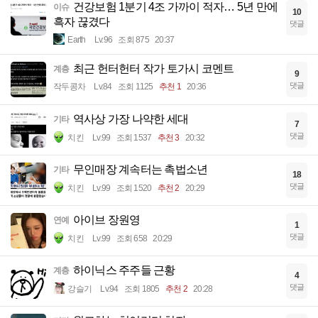
건강보험 1분기 4조 가까이 적자… 5년 만에
이슈
10
흑자 끊겼다
댓글
Earth
Lv.96
조회 875
20:37
최근 헌터헌터 작가 토가시 코멘트
계층
9
댓글
작두콩차
Lv.84
조회 1125
추천 1
20:36
역사상 가장 나약한 세대
기타
7
댓글
치킨
Lv.99
조회 1537
추천 3
20:32
무인매장 계속터는 촉법소년
기타
18
댓글
치킨
Lv.99
조회 1520
추천 2
20:29
아이브 장원영
연예
1
댓글
치킨
Lv.99
조회 658
20:29
하이닉스 주주들 근황
계층
4
댓글
강슬기
Lv.94
조회 1805
추천 2
20:28