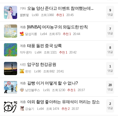
오늘 양산 준다고 이벤트 참여했는데...
기타
9
댓글
꿻뻵뗗
Lv.90
조회 1060
추천 1
20:45
[WNBA] 여자농구의 와일드한 반칙
계층
7
댓글
달섭지롱
Lv.94
조회 873
추천 1
20:44
태풍 돌핀 중국 상륙
계층
8
댓글
작두콩차
Lv.84
조회 1321
추천 1
20:42
압구정 한강공원
사진
1
댓글
윈빈
Lv.90
조회 882
20:41
길빵 이거 어떻게 할 수 없나?
계층
20
댓글
낭만블루스
Lv.91
조회 1230
추천 1
20:37
야외 촬영 좋아하는 유재석이 꺼리는 장소
계층
2
댓글
강슬기
Lv.94
조회 1474
추천 2
20:37