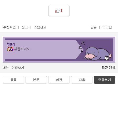
1
추천확인
신고
스팸신고
공유
스크랩
인벤러
부엔까미노
메뉴
인장보기
EXP 78%
목록
본문
이전
다음
댓글쓰기