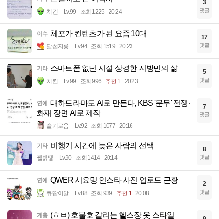
3
댓글
치킨
Lv.99
조회 1225
20:24
체포가 컨텐츠가 된 요즘 10대
이슈
17
댓글
달섭지롱
Lv.94
조회 1519
20:23
스마트폰 없던 시절 상경한 지방민의 삶
기타
5
댓글
치킨
Lv.99
조회 996
추천 1
20:23
대하드라마도 AI로 만든다, KBS '문무' 전쟁·
연예
7
화재 장면 AI로 제작
댓글
슬기로움
Lv.92
조회 1077
20:16
비행기 시간에 늦은 사람의 선택
기타
8
댓글
꿻뻵뗗
Lv.90
조회 1414
20:14
QWER 시요밍 인스타 사진 업로드 근황
연예
2
댓글
큐땁이알
Lv.88
조회 939
추천 1
20:08
(ㅎㅂ) 호불호 갈리는 헬스장 옷 스타일
계층
9