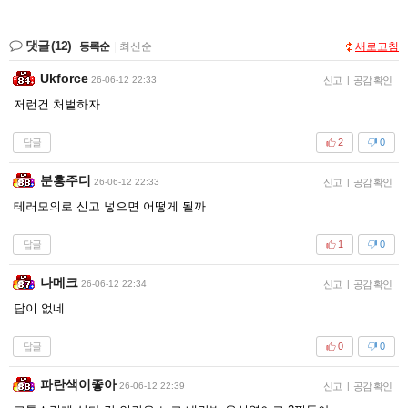
댓글
(12)
등록순
|
최신순
새로고침
Ukforce
26-06-12 22:33
신고
|
공감 확인
저런건 처벌하자
답글
2
0
분홍주디
26-06-12 22:33
신고
|
공감 확인
테러모의로 신고 넣으면 어떻게 될까
답글
1
0
나메크
26-06-12 22:34
신고
|
공감 확인
답이 없네
답글
0
0
파란색이좋아
26-06-12 22:39
신고
|
공감 확인