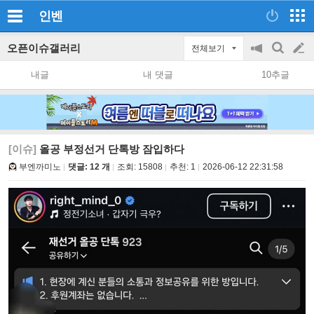
인벤
오픈이슈갤러리
전체보기
공
검
글
지
색
내글
내 댓글
10추글
on/off
쓰
기
[이슈]
올공 부정선거 단톡방 잠입하다
부엔까미노
댓글: 12 개
조회:
15808
추천:
1
2026-06-12 22:31:58