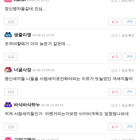
26-06-12 23:12
신고
|
공감 확인
정신병자들같네 진심...
답글
1
0
생줄리앵
26-06-12 23:55
신고
|
공감 확인
조져야할때가 이미 늦은거 같은데....
답글
1
0
너굴사장
26-06-13 00:20
신고
|
공감 확인
병신새끼들 니들을 사람새끼로안봐야되는 이유가 또늘었딘 개새끼들아
답글
1
0
바삭바삭하누
26-06-13 00:33
신고
|
공감 확인
저게 사람새끼들인가 아멘거리는거보면 사이비개독도 엄청많나보네
답글
1
0
고양고앵이