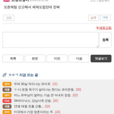
26-06-13 07:08
신고
|
공감 확인
오픈채팅 신고해서 제제도없던데 진짜
답글
0
0
새로고침
등록
목록
본문
이전
다음
댓글보기
ㅇㅇㄱ 지금 뜨는 글
무려 30살 차이나는 와이푸.
[11]
유머
ㅇㅎ) 운동 욕구가 살아나는 한다는 코어운동.
[30]
계층
어느 유부남이 말하는 가슴 큰 아내의 장점.
[22]
유머
SK하이닉스, 강남사옥 건립.
[32]
이슈
15호 태풍 찬홈 근황...
[10]
계층
미국에서 가장 깡촌이라는 주.
[14]
유머