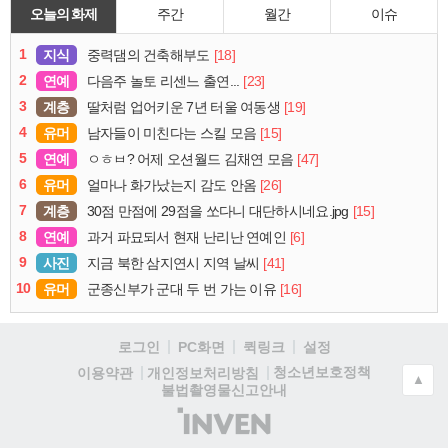
오늘의 화제
주간
월간
이슈
1
지식
[18]
중력댐의 건축해부도
2
연예
[23]
다음주 놀토 리센느 출연...
3
계층
[19]
딸처럼 업어키운 7년 터울 여동생
4
유머
[15]
남자들이 미친다는 스킬 모음
5
연예
[47]
ㅇㅎㅂ? 어제 오션월드 김채연 모음
6
유머
[26]
얼마나 화가났는지 감도 안옴
7
계층
[15]
30점 만점에 29점을 쏘다니 대단하시네요.jpg
8
연예
[6]
과거 파묘되서 현재 난리난 연예인
9
사진
[41]
지금 북한 삼지연시 지역 날씨
10
유머
[16]
군종신부가 군대 두 번 가는 이유
로그인
PC화면
퀵링크
설정
청소년보호정책
이용약관
개인정보처리방침
▲
불법촬영물신고안내
(주)
인