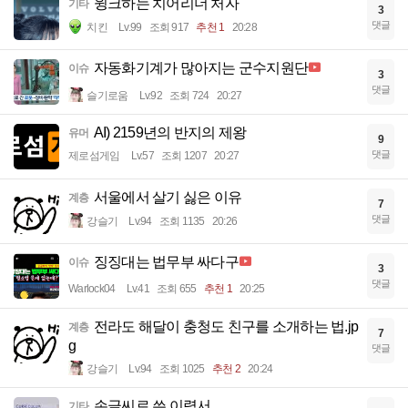
윙크하는 치어리더 처자
기타
3
댓글
치킨
Lv.99
조회 917
추천 1
20:28
자동화기계가 많아지는 군수지원단
이슈
3
댓글
슬기로움
Lv.92
조회 724
20:27
AI) 2159년의 반지의 제왕
유머
9
댓글
제로섬게임
Lv.57
조회 1207
20:27
서울에서 살기 싫은 이유
계층
7
댓글
강슬기
Lv.94
조회 1135
20:26
징징대는 법무부 싸다구
이슈
3
댓글
Warlock04
Lv.41
조회 655
추천 1
20:25
전라도 해달이 충청도 친구를 소개하는 법.jp
계층
7
g
댓글
강슬기
Lv.94
조회 1025
추천 2
20:24
손글씨로 쓴 이력서
기타