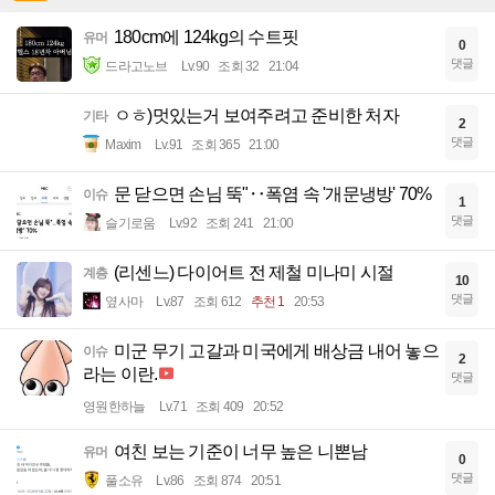
180cm에 124kg의 수트핏
유머
0
댓글
드라고노브
Lv.90
조회 32
21:04
ㅇㅎ)멋있는거 보여주려고 준비한 처자
기타
2
댓글
Maxim
Lv.91
조회 365
21:00
문 닫으면 손님 뚝"‥폭염 속 '개문냉방' 70%
이슈
1
댓글
슬기로움
Lv.92
조회 241
21:00
(리센느) 다이어트 전 제철 미나미 시절
계층
10
댓글
옆사마
Lv.87
조회 612
추천 1
20:53
미군 무기 고갈과 미국에게 배상금 내어 놓으
이슈
2
라는 이란.
댓글
영원한하늘
Lv.71
조회 409
20:52
여친 보는 기준이 너무 높은 니뽄남
유머
0
댓글
풀소유
Lv.86
조회 874
20:51