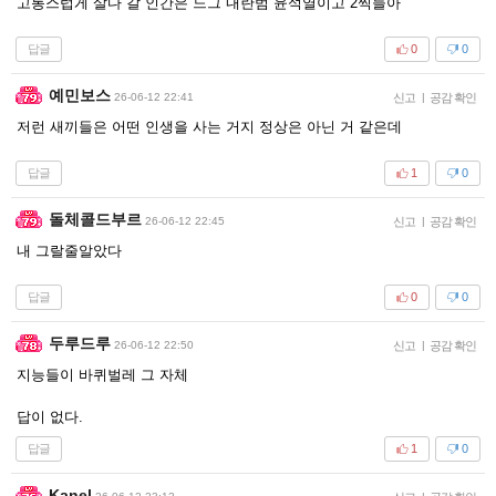
고통스럽게 살다 갈 인간은 느그 내란범 윤석열이고 2찍들아
답글
0
0
예민보스
26-06-12 22:41
신고
|
공감 확인
저런 새끼들은 어떤 인생을 사는 거지 정상은 아닌 거 같은데
답글
1
0
돌체콜드부르
26-06-12 22:45
신고
|
공감 확인
내 그랄줄알았다
답글
0
0
두루드루
26-06-12 22:50
신고
|
공감 확인
지능들이 바퀴벌레 그 자체
답이 없다.
답글
1
0
Kanel