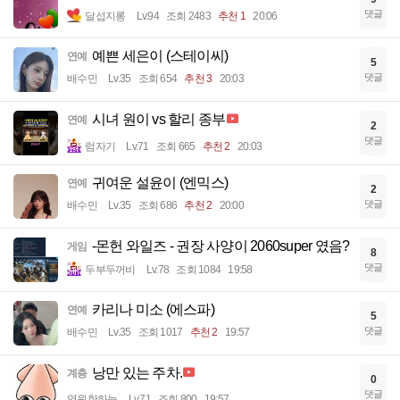
댓글
달섭지롱
Lv.94
조회 2483
추천 1
20:06
예쁜 세은이 (스테이씨)
연예
5
댓글
배수민
Lv.35
조회 654
추천 3
20:03
시녀 원이 vs 할리 종부
연예
2
댓글
럼자기
Lv.71
조회 665
추천 2
20:03
귀여운 설윤이 (엔믹스)
연예
2
댓글
배수민
Lv.35
조회 686
추천 2
20:00
-몬헌 와일즈 - 권장 사양이 2060super 였음?
게임
8
댓글
두부두꺼비
Lv.78
조회 1084
19:58
카리나 미소 (에스파)
연예
5
댓글
배수민
Lv.35
조회 1017
추천 2
19:57
낭만 있는 주차.
계층
0
댓글
영원한하늘
Lv.71
조회 800
19:57