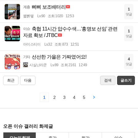
삐삐 보조배터리
계층
1
댓글
꿻뻵뗗
Lv.90
조회 1020
12:53
축협 11시간 압수수색…'홍명보 선임' 관련
이슈
1
자료 확보 / JTBC
댓글
아이스티이
Lv.32
조회 873
12:51
선선한 가을은 가짜였어요!
기타
4
댓글
사실난라쿤
Lv.89
조회 2161
12:49
최근
다음
검색
글쓰기
1
2
3
4
5
오픈 이슈 갤러리 화제글
오늘의 화제
주간
월간
이슈