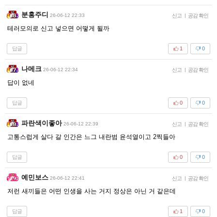
분홍주디
26-06-12 22:33
신고
|
공감 확인
테러모의로 신고 넣으면 어떻게 될까
답글
1
0
나메크
26-06-12 22:34
신고
|
공감 확인
답이 없네
답글
0
0
파란색이좋아
26-06-12 22:39
신고
|
공감 확인
고통스럽게 살다 갈 인간은 느그 내란범 윤석열이고 2찍들아
답글
0
0
예민보스
26-06-12 22:41
신고
|
공감 확인
저런 새끼들은 어떤 인생을 사는 거지 정상은 아닌 거 같은데
답글
1
0