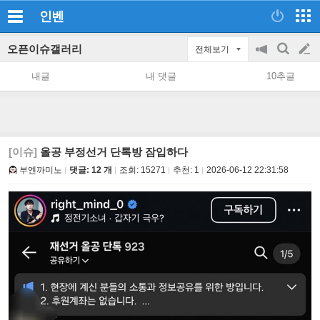
인벤
오픈이슈갤러리
전체보기
공
검
글
지
색
내글
내 댓글
10추글
on/off
쓰
기
[이슈]
올공 부정선거 단톡방 잠입하다
부엔까미노
댓글: 12 개
조회:
15271
추천:
1
2026-06-12 22:31:58