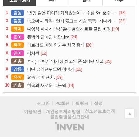
1
감동
[16]
“인형 같은 아이가 가라앉는데”…수심 3m 호수 뛰어든 60대 의인
2
감동
[22]
슥오더니 촤악.. 연기 뚫고는 가슴 툭툭.. 지나가던 아재의 정체
3
유머
[19]
나영석 피디가 1박2일때 출연자들을 굴린 배경
4
연예
[24]
뜻밖의 연예인 미담..jpg
5
유머
[26]
파브리도 이해 안가는 한국 음식
6
연예
[12]
김채원
7
계층
[39]
ㅇㅎ) 나이키 역사상 최고의 품질이던 시절
8
감동
[16]
어떤 공익근무요원 이야기
9
유머
[39]
요즘 폐미 근황.
10
계층
[14]
한국의 새로운 그늘막
로그인
PC화면
퀵링크
설정
청소년보호정책
이용약관
개인정보처리방침
▲
불법촬영물신고안내
(주)
인
벤