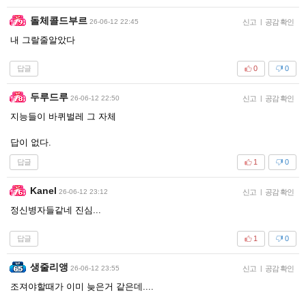
돌체콜드부르
26-06-12 22:45
신고
|
공감 확인
내 그랄줄알았다
답글
0
0
두루드루
26-06-12 22:50
신고
|
공감 확인
지능들이 바퀴벌레 그 자체
답이 없다.
답글
1
0
Kanel
26-06-12 23:12
신고
|
공감 확인
정신병자들같네 진심...
답글
1
0
생줄리앵
26-06-12 23:55
신고
|
공감 확인
조져야할때가 이미 늦은거 같은데....