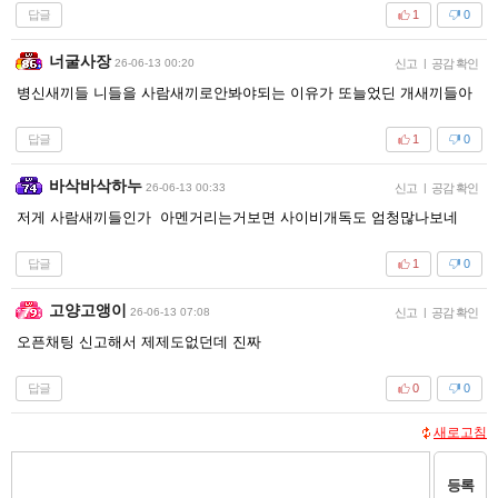
답글
1
0
너굴사장
26-06-13 00:20
신고
|
공감 확인
병신새끼들 니들을 사람새끼로안봐야되는 이유가 또늘었딘 개새끼들아
답글
1
0
바삭바삭하누
26-06-13 00:33
신고
|
공감 확인
저게 사람새끼들인가 아멘거리는거보면 사이비개독도 엄청많나보네
답글
1
0
고양고앵이
26-06-13 07:08
신고
|
공감 확인
오픈채팅 신고해서 제제도없던데 진짜
답글
0
0
새로고침
등록