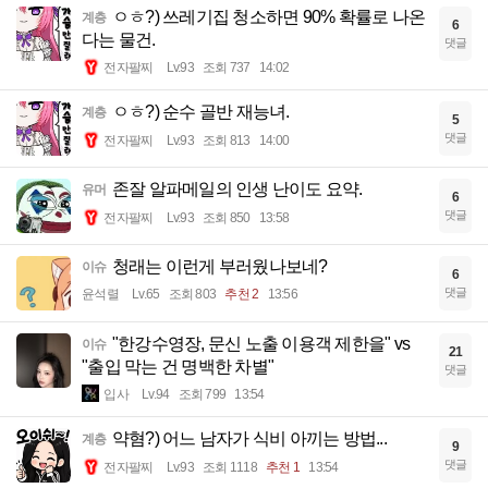
ㅇㅎ?) 쓰레기집 청소하면 90% 확률로 나온
계층
6
다는 물건.
댓글
전자팔찌
Lv.93
조회 737
14:02
ㅇㅎ?) 순수 골반 재능녀.
계층
5
댓글
전자팔찌
Lv.93
조회 813
14:00
존잘 알파메일의 인생 난이도 요약.
유머
6
댓글
전자팔찌
Lv.93
조회 850
13:58
청래는 이런게 부러웠나보네?
이슈
6
댓글
윤석렬
Lv.65
조회 803
추천 2
13:56
"한강수영장, 문신 노출 이용객 제한을" vs
이슈
21
"출입 막는 건 명백한 차별"
댓글
입사
Lv.94
조회 799
13:54
약혐?) 어느 남자가 식비 아끼는 방법...
계층
9
댓글
전자팔찌
Lv.93
조회 1118
추천 1
13:54