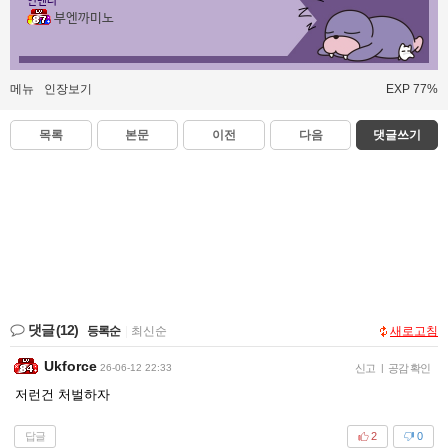
인벤러
부엔까미노
메뉴
인장보기
EXP 77%
목록
본문
이전
다음
댓글쓰기
댓글
(12)
등록순
|
최신순
새로고침
Ukforce
26-06-12 22:33
신고
|
공감 확인
저런건 처벌하자
답글
2
0