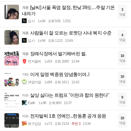
[날씨] 서울 폭염 절정, 한낮 39도…주말 기온
계층
3
내려가
댓글
입사
Lv.94
조회 505
13:51
사람들이 잘 모르는 로켓단 사내 복지 수준
계층
4
댓글
입사
Lv.94
조회 1113
13:49
장례식장에서 발기해버린 썰.
계층
10
댓글
전자팔찌
Lv.93
조회 2095
13:44
이게 일명 백종원 양념통이여..!
기타
10
댓글
큐땁이알
Lv.88
조회 1611
13:42
살상 싫다는 트럼프 "이란과 합의 원한다"
이슈
9
댓글
Earth
Lv.96
조회 880
13:37
전자발찌 1호 연예인...한동훈 공개 응원
이슈
10
댓글
왜구김당
Lv.73
조회 2134
추천 3
13:34