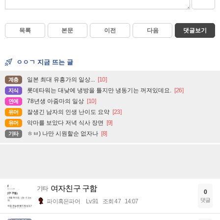
목록
본문
이전
다음
댓글보기
ㅇㅇㄱ 지금 뜨는 글
일본 최대 유흥가의 일상...
[10]
계층
롯데타워는 대낮에 냉방을 틀지만 냉동기는 꺼져있데요.
[26]
지식
78년생 아줌마의 일상
[10]
연예
잘생긴 남자의 인생 난이도 요약
[23]
유머
악마를 보았다 저녁 식사 장면
[9]
유머
ㅎㅂ) 나만 시원할순 없자나
[8]
기타
여자친구 구함
기타
0
댓글
파이혹은파어
Lv.91
조회 47
14:07