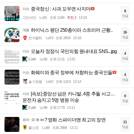
중국창신 : 사과 꼬우면 사지마
이슈
8
댓글
고도비만
Lv.91
조회 1189
추천 2
13:19
하이닉스 평단 250층이라 스트리머 근황..
계층
16
댓글
전자팔찌
Lv.93
조회 2600
13:18
오늘자 정점식 국민의힘 원내대표 SNS...jpg
이슈
4
댓글
Earth
Lv.96
조회 1131
13:15
화웨이와 중국 정부에 저항하는 중국인들
이슈
4
댓글
슬기로움
Lv.92
조회 1318
13:14
[속보] 중앙선 넘은 카니발, 4중 추돌 사고…
이슈
0
운전자 숨지고 5명 병원 이송
댓글
Earth
Lv.96
조회 1779
13:11
ㅇㅎㅂ? 영화 스파이더맨 최고의 장면
유머
11
댓글
풀소유
Lv.86
조회 2866
13:11