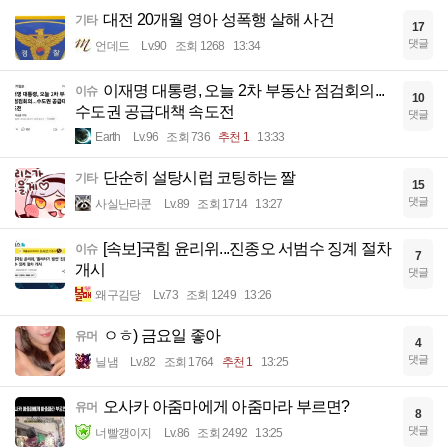
대전 20개월 영아 성폭행 살해 사건
기타
17
댓글
언데드
Lv.90
조회 1268
13:34
이재명 대통령, 오늘 2차 부동산 점검회의...
이슈
10
수도권 공급대책 속도전
댓글
Earth
Lv.96
조회 736
추천 1
13:33
단순히 설탕시럽 코팅하는 짤
기타
15
댓글
사실난라쿤
Lv.89
조회 1714
13:27
[속보]국힘 윤리위...진종오 서범수 징계 절차
이슈
7
개시
댓글
왜구김당
Lv.73
조회 1249
13:26
ㅇㅎ) 금요일 좋아
유머
4
댓글
닐냄
Lv.82
조회 1764
추천 1
13:25
오사카 아줌마에게 아줌마라 부르면?
유머
8
댓글
너빨갱이지
Lv.86
조회 2492
13:25