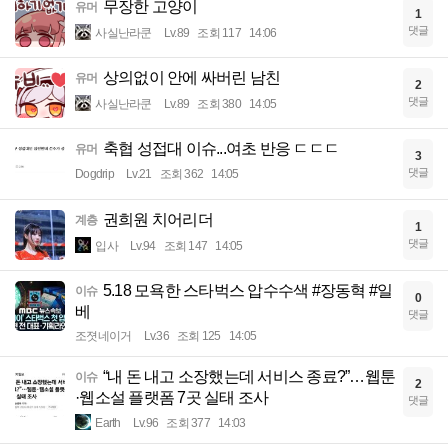
무장한 고양이
유머
1
댓글
사실난라쿤
Lv.89
조회 117
14:06
상의없이 안에 싸버린 남친
유머
2
댓글
사실난라쿤
Lv.89
조회 380
14:05
축협 성접대 이슈...여초 반응 ㄷㄷㄷ
유머
3
댓글
Dogdrip
Lv.21
조회 362
14:05
권희원 치어리더
계층
1
댓글
입사
Lv.94
조회 147
14:05
5.18 모욕한 스타벅스 압수수색 #장동혁 #일
이슈
0
베
댓글
조졋네이거
Lv.36
조회 125
14:05
“내 돈 내고 소장했는데 서비스 종료?”…웹툰
이슈
2
·웹소설 플랫폼 7곳 실태 조사
댓글
Earth
Lv.96
조회 377
14:03