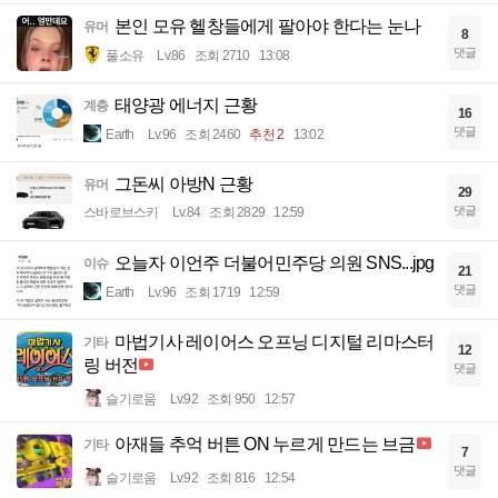
본인 모유 헬창들에게 팔아야 한다는 눈나
유머
8
댓글
풀소유
Lv.86
조회 2710
13:08
태양광 에너지 근황
계층
16
댓글
Earth
Lv.96
조회 2460
추천 2
13:02
그돈씨 아방N 근황
유머
29
댓글
스바로브스키
Lv.84
조회 2829
12:59
오늘자 이언주 더불어민주당 의원 SNS...jpg
이슈
21
댓글
Earth
Lv.96
조회 1719
12:59
마법기사 레이어스 오프닝 디지털 리마스터
기타
12
링 버전
댓글
슬기로움
Lv.92
조회 950
12:57
아재들 추억 버튼 ON 누르게 만드는 브금
기타
7
댓글
슬기로움
Lv.92
조회 816
12:54