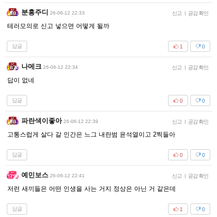
분홍주디
26-06-12 22:33
신고
|
공감 확인
테러모의로 신고 넣으면 어떻게 될까
답글
1
0
나메크
26-06-12 22:34
신고
|
공감 확인
답이 없네
답글
0
0
파란색이좋아
26-06-12 22:39
신고
|
공감 확인
고통스럽게 살다 갈 인간은 느그 내란범 윤석열이고 2찍들아
답글
0
0
예민보스
26-06-12 22:41
신고
|
공감 확인
저런 새끼들은 어떤 인생을 사는 거지 정상은 아닌 거 같은데
답글
1
0