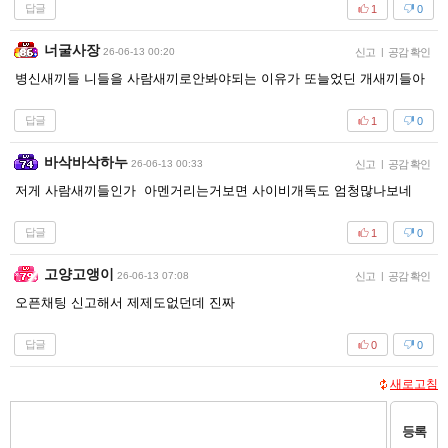
답글
1
0
너굴사장
26-06-13 00:20
신고
|
공감 확인
병신새끼들 니들을 사람새끼로안봐야되는 이유가 또늘었딘 개새끼들아
답글
1
0
바삭바삭하누
26-06-13 00:33
신고
|
공감 확인
저게 사람새끼들인가 아멘거리는거보면 사이비개독도 엄청많나보네
답글
1
0
고양고앵이
26-06-13 07:08
신고
|
공감 확인
오픈채팅 신고해서 제제도없던데 진짜
답글
0
0
새로고침
등록