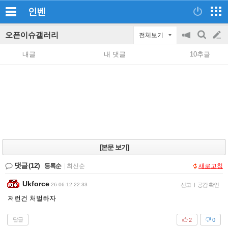
인벤
오픈이슈갤러리
전체보기
공
검
글
지
색
내글
내 댓글
10추글
on/off
쓰
기
[본문 보기]
댓글
(12)
등록순
|
최신순
새로고침
Ukforce
26-06-12 22:33
신고
|
공감 확인
저런건 처벌하자
답글
2
0