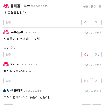
돌체콜드부르
26-06-12 22:45
신고
|
공감 확인
내 그랄줄알았다
답글
0
0
두루드루
26-06-12 22:50
신고
|
공감 확인
지능들이 바퀴벌레 그 자체
답이 없다.
답글
1
0
Kanel
26-06-12 23:12
신고
|
공감 확인
정신병자들같네 진심...
답글
1
0
생줄리앵
26-06-12 23:55
신고
|
공감 확인
조져야할때가 이미 늦은거 같은데....