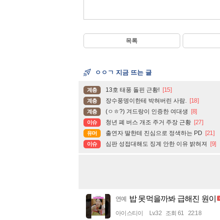
목록
ㅇㅇㄱ 지금 뜨는 글
13호 태풍 돌핀 근황!
[15]
계층
장수풍뎅이한테 박혀버린 사람.
[18]
계층
(ㅇㅎ?) 겨드랑이 인증한 여대생
[8]
계층
청년 폐 버스 개조 주거 주장 근황
[27]
이슈
출연자 딸한테 진심으로 정색하는 PD
[21]
유머
심판 성접대해도 징계 안한 이유 밝혀져
[9]
이슈
밥 못먹을까봐 급해진 원이
연예
아이스티이
Lv.32
조회 61
22:18