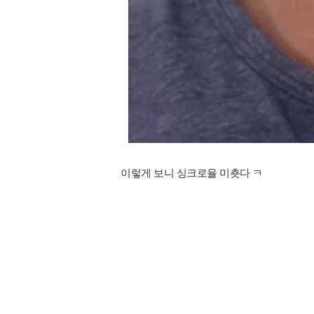
이렇게 보니 싱크로율 미춋다 ㅋ