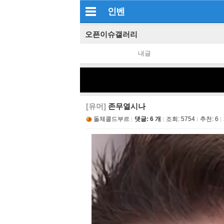
인벤
오픈이슈갤러리
내글
[유머]
존무열시나
돌체콜드부르
댓글: 6 개
조회:
5754
추천:
6