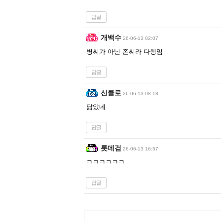
답글
개백수
26-06-13 02:07
병씨가 아닌 존씨라 다행임
답글
신콜로
26-06-13 08:18
닮았네
답글
롯데검
26-06-13 16:57
ㅋㅋㅋㅋㅋㅋ
답글