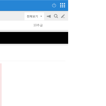
전체보기
공
검
글
지
색
10추글
on/off
쓰
기