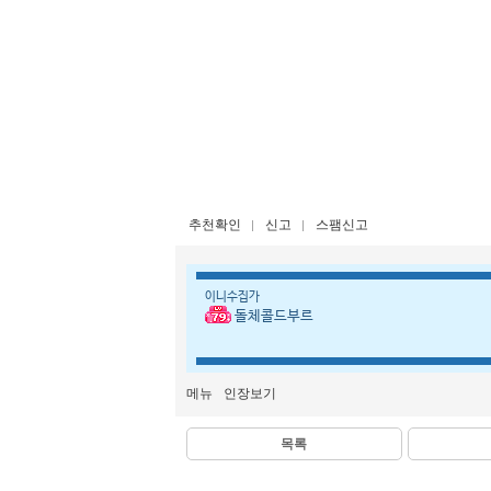
추천확인
신고
스팸신고
이니수집가
돌체콜드부르
메뉴
인장보기
목록