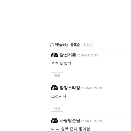
댓글
(6)
등록순
|
최신순
달섭지롱
26-06-12 22:43
ㅋㅋ 닮았다
답글
깜장스타킹
26-06-12 22:43
조선시나
답글
사랑방손님
26-06-12 23:19
나 씨 열무 존나 좋아함