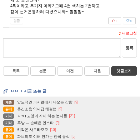
4찍이라고 우기지 마라? 그때 4번 색히는 2번하고
같이 선거운동하러 다녔으니까~ 낄낄낄~
답글
1
0
새로고침
등록
목록
본문
이전
다음
댓글보기
ㅇㅇㄱ 지금 뜨는 글
압도적인 피지컬에서 나오는 강함
[9]
계층
층간소음 역대급 해결법
[9]
유머
ㅇㅎ) 고양이 자세 하는 눈나들
[21]
기타
후방 ㅡ 손예은 인스타
[9]
기타
키작은 사쿠라모모
[10]
유머
파브리도 이해 안가는 한국 음식
[5]
유머