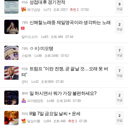
성접대후 경기전적
이슈
9
댓글
왜구김당
Lv.73
조회 1557
추천 1
07:50
신해철노래중 제일명곡이라 생각하는 노래
기타
2
댓글
알카드소마
Lv.85
조회 494
07:44
ㅇㅎ) 미오탱
기타
7
댓글
스팀팩
Lv.88
조회 1640
07:42
트럼프 "이란 전쟁, 곧 끝날 것…오래 못 버
이슈
7
텨"
댓글
균터
Lv.42
조회 899
07:40
일 하시면서 뭐가 가장 불편하세요?
유머
2
댓글
파아랑망토
Lv.68
조회 1045
07:39
8월 7일 금요일 날씨 + 운세
지식
2
댓글
달섭지롱
Lv.94
조회 448
추천 1
07:39