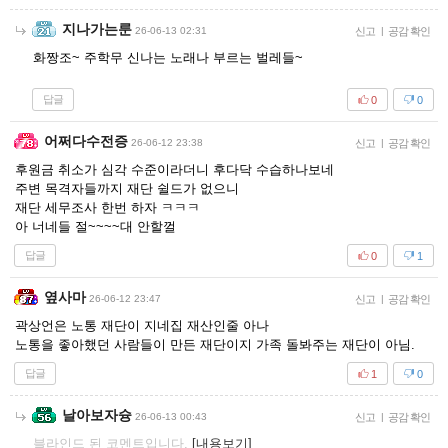
지나가는룬
26-06-13 02:31
신고
|
공감 확인
화짱조~ 주학무 신나는 노래나 부르는 벌레들~
답글
0
0
어쩌다수전증
26-06-12 23:38
신고
|
공감 확인
후원금 취소가 심각 수준이라더니 후다닥 수습하나보네
주변 목격자들까지 재단 쉴드가 없으니
재단 세무조사 한번 하자 ㅋㅋㅋ
아 너네들 절~~~~대 안할껄
답글
0
1
옆사마
26-06-12 23:47
신고
|
공감 확인
곽상언은 노통 재단이 지네집 재산인줄 아나
노통을 좋아했던 사람들이 만든 재단이지 가족 돌봐주는 재단이 아님.
답글
1
0
날아보자슝
26-06-13 00:43
신고
|
공감 확인
블라인드 된 코멘트입니다.
[내용보기]