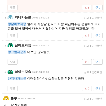
답글
3
0
지나가는룬
26-06-13 02:32
신고
|
공감 확인
@날아보자슝
벌레가 사람말 한다고 사람 취급해주는 분들에게 고마
운줄 알아 일베에 대해서 지랄하는거 지금 처리를 하고있으니깐
답글
2
0
날아보자슝
26-06-13 03:37
신고
|
공감 확인
@그림자군주
너보단 많았을듯
답글
0
2
날아보자슝
26-06-13 03:38
신고
|
공감 확인
@지나가는룬
여태뭐하다가? 쇼하는것좀 적당히 쳐봐라
답글
0
2
혼루
26-06-13 02:06
신고
|
공감 확인
ㅅ ㅣ팔 새키들아