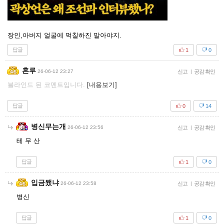
장인,아버지 얼굴에 먹칠하진 말아야지.
답글
1
0
혼루
26-06-12 23:27
신고
|
공감 확인
블라인드 된 코멘트입니다.
[내용보기]
답글
0
14
병신무는개
26-06-12 23:56
신고
|
공감 확인
테 무 산
답글
1
0
입금됐냐
26-06-12 23:58
신고
|
공감 확인
병신
답글
1
0