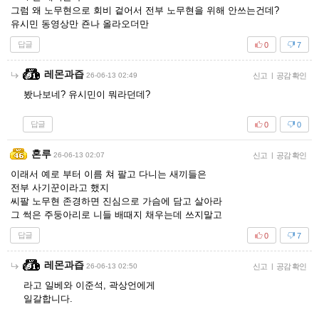
그럼 왜 노무현으로 회비 겉어서 전부 노무현을 위해 안쓰는건데?
유시민 동영상만 죤나 올라오더만
답글
0
7
레몬과즙
26-06-13 02:49
신고
|
공감 확인
봤나보네? 유시민이 뭐라던데?
답글
0
0
혼루
26-06-13 02:07
신고
|
공감 확인
이래서 예로 부터 이름 쳐 팔고 다니는 새끼들은
전부 사기꾼이라고 했지
씨팔 노무현 존경하면 진심으로 가슴에 담고 살아라
그 썩은 주둥아리로 니들 배때지 채우는데 쓰지말고
답글
0
7
레몬과즙
26-06-13 02:50
신고
|
공감 확인
라고 일베와 이준석, 곽상언에게
일갈합니다.