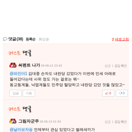
댓글
(38)
등록순
|
최신순
새로고침
써펜트 나가
26-06-12 23:42
신고
|
공감 확인
@파인더1
김대중 손자도 내란당 갔었다가 이번에 민새 아래로
들어갔다는데 사위 정도 가는 걸로는 뭐~
동교동계들, 낙엽계들도 민주당 탈당하고 내란당 갔던 것들 많았고~
답글
이동
8
0
그림자군주
26-06-13 01:54
신고
|
공감 확인
@날아보자슝
언제부터 관심 있었다고 벌레새끼가