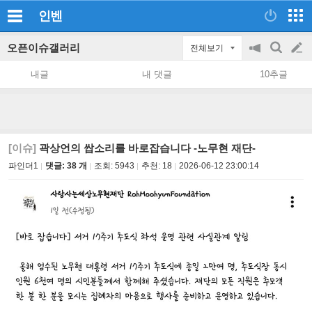
인벤
오픈이슈갤러리
전체보기
공
검
글
지
색
내글
내 댓글
10추글
on/off
쓰
기
[이슈]
곽상언의 쌉소리를 바로잡습니다 -노무현 재단-
파인더1
댓글: 38 개
조회:
5943
추천:
18
2026-06-12 23:00:14