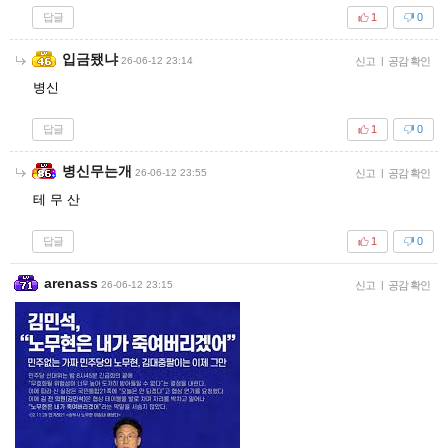
답글
1
0
입금됐냐
26-06-12 23:14
신고
|
공감 확인
병신
답글
1
0
병신무는개
26-06-12 23:55
신고
|
공감 확인
테 무 산
답글
1
0
arenass
26-06-12 23:15
신고
|
공감 확인