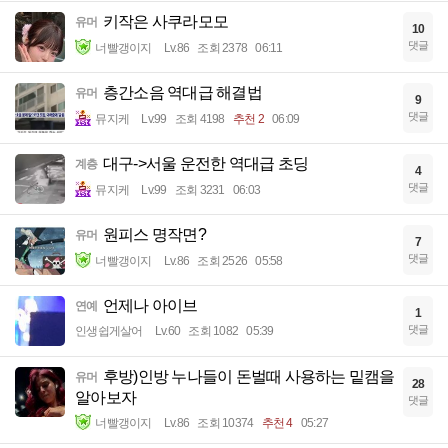
키작은 사쿠라모모
유머
10
댓글
너빨갱이지
Lv.86
조회 2378
06:11
층간소음 역대급 해결법
유머
9
댓글
뮤지케
Lv.99
조회 4198
추천 2
06:09
대구->서울 운전한 역대급 초딩
계층
4
댓글
뮤지케
Lv.99
조회 3231
06:03
원피스 명작면?
유머
7
댓글
너빨갱이지
Lv.86
조회 2526
05:58
언제나 아이브
연예
1
댓글
인생쉽게살어
Lv.60
조회 1082
05:39
후방)인방 누나들이 돈벌때 사용하는 밑캠을
유머
28
알아보자
댓글
너빨갱이지
Lv.86
조회 10374
추천 4
05:27