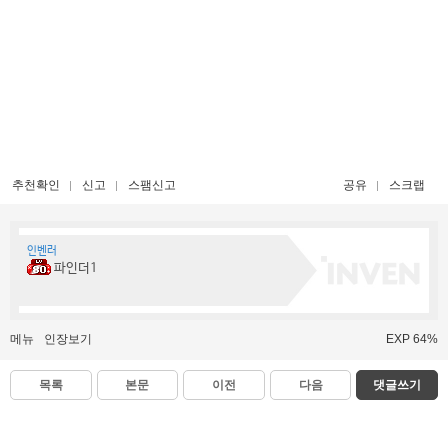
추천확인
신고
스팸신고
공유
스크랩
인벤러
파인더1
메뉴
인장보기
EXP 64%
목록
본문
이전
다음
댓글쓰기