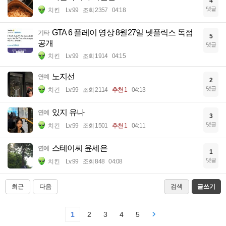
4
댓글
치킨
Lv.99
조회 2357
04:18
GTA 6 플레이 영상 8월27일 넷플릭스 독점
기타
5
공개
댓글
치킨
Lv.99
조회 1914
04:15
노지선
연예
2
댓글
치킨
Lv.99
조회 2114
추천 1
04:13
있지 유나
연예
3
댓글
치킨
Lv.99
조회 1501
추천 1
04:11
스테이씨 윤세은
연예
1
댓글
치킨
Lv.99
조회 848
04:08
최근
다음
검색
글쓰기
1
2
3
4
5