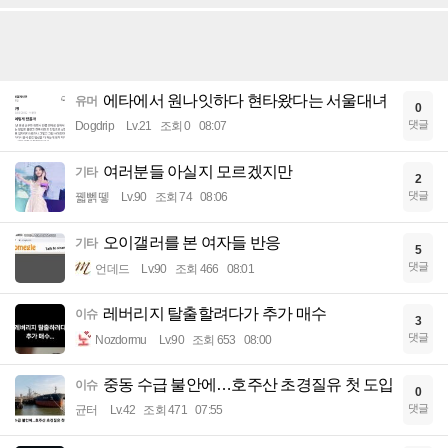
에타에서 원나잇하다 현타왔다는 서울대녀
유머
0
댓글
Dogdrip
Lv.21
조회 0
08:07
여러분들 아실지 모르겠지만
기타
2
댓글
꿻뻵뗗
Lv.90
조회 74
08:06
오이갤러를 본 여자들 반응
기타
5
댓글
언데드
Lv.90
조회 466
08:01
레버리지 탈출할려다가 추가 매수
이슈
3
댓글
Nozdormu
Lv.90
조회 653
08:00
중동 수급 불안에…호주산 초경질유 첫 도입
이슈
0
댓글
균터
Lv.42
조회 471
07:55