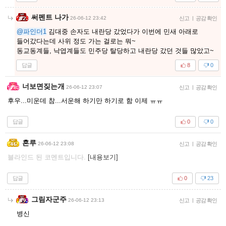
써펜트 나가
26-06-12 23:42
신고
|
공감 확인
@파인더1
김대중 손자도 내란당 갔었다가 이번에 민새 아래로
들어갔다는데 사위 정도 가는 걸로는 뭐~
동교동계들, 낙엽계들도 민주당 탈당하고 내란당 갔던 것들 많았고~
답글
8
0
너보면짖는개
26-06-12 23:07
신고
|
공감 확인
후우...미운데 참...서운해 하기만 하기로 함 이제 ㅠㅠ
답글
0
0
혼루
26-06-12 23:08
신고
|
공감 확인
블라인드 된 코멘트입니다.
[내용보기]
답글
0
23
그림자군주
26-06-12 23:13
신고
|
공감 확인
병신