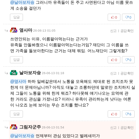
@날아보자슝
그러니까 유족들이 돈 주고 사면된다고 아님 이름 못쓰
게 소송을 걸던가
답글
0
0
옆사마
26-06-13 01:05
신고
|
공감 확인
쓰면안되는 이유, 이름팔아먹는다는 근거가
유족들 안돌봐줬으니 이름팔아먹는다는거임? 재단이 그 이름을 쓰
면 가족을 돌보아한다는 근거는 대체 뭐임. 어느재단이 그렇게함?
답글
0
0
날아보자슝
26-06-13 01:18
신고
|
공감 확인
@옆사마
하하 일베같은데서 노통을 모욕해도 제대로 된 조치조차 못
한게 더 문제아닙니까? 아직도 대놓고 조롱하던데 말로만 조치하지 실
제 그들이 노통을 위해 한게 뭐죠? 하다못해 얘기나오는 묘역에 관
한 거라도 관심을 가졌나요? 이러니 유족이 관리하는게 낫다는 여론
이 나오죠 눈에 보이는 무슨 조치를 했나요?
답글
0
6
그림자군주
26-06-13 01:54
신고
|
공감 확인
@날아보자슝
언제부터 관심 있었다고 벌레새끼가