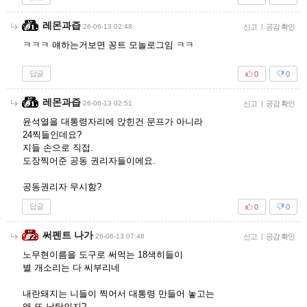
레몬과즙
26-06-13 02:48
신고
|
공감 확인
ㅋㅋㅋ 얘하는거보면 꽁트 모놀로그임 ㅋㅋ
답글
0
0
레몬과즙
26-06-13 02:51
신고
|
공감 확인
윤석열을 대통령자리에 앉힌건 문프가 아니라
24찍들인데요?
지들 손으로 직접.
도장찍어준 공동 권리자들이에요.
공동권리자 무시함?
답글
0
0
써펜트 나가
26-06-13 07:48
신고
|
공감 확인
노무현이름을 도구로 써먹는 18색히들이
별 개소리는 다 씨부리네
내란돼지는 니들이 찍어서 대통령 만들어 놓고는
왜 또 남탓인지?