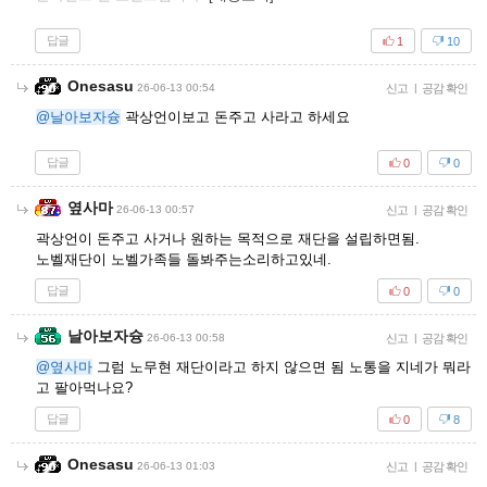
답글
1
10
Onesasu
26-06-13 00:54
신고
|
공감 확인
@날아보자슝
곽상언이보고 돈주고 사라고 하세요
답글
0
0
옆사마
26-06-13 00:57
신고
|
공감 확인
곽상언이 돈주고 사거나 원하는 목적으로 재단을 설립하면됨.
노벨재단이 노벨가족들 돌봐주는소리하고있네.
답글
0
0
날아보자슝
26-06-13 00:58
신고
|
공감 확인
@옆사마
그럼 노무현 재단이라고 하지 않으면 됨 노통을 지네가 뭐라
고 팔아먹나요?
답글
0
8
Onesasu
26-06-13 01:03
신고
|
공감 확인