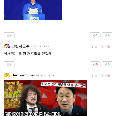
답글
1
0
그림자군주
26-06-12 23:18
신고
|
공감 확인
이새끼는 또 뭔 개지랄을 했길래
답글
0
0
Herrnsommer
26-06-12 23:23
신고
|
공감 확인