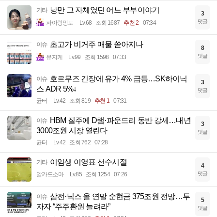
낭만 그 자체였던 어느 부부이야기
기타
3
댓글
파아랑망토
Lv.68
조회 1687
추천 2
07:34
초고가 비거주 매물 쏟아지나
이슈
8
댓글
뮤지케
Lv.99
조회 1598
07:33
호르무즈 긴장에 유가 4% 급등…SK하이닉
이슈
3
스 ADR 5%↓
댓글
균터
Lv.42
조회 819
추천 1
07:31
HBM 질주에 D램·파운드리 동반 강세…내년
이슈
3
3000조원 시장 열린다
댓글
균터
Lv.42
조회 762
07:28
이임생 이영표 선수시절
기타
4
댓글
알카드소마
Lv.85
조회 1254
07:26
삼전·닉스 올 연말 순현금 375조원 전망…투
이슈
5
자자 “주주환원 늘려라”
댓글