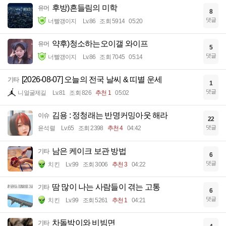
후방)흔들림의 미학
유머
8
댓글
너빨갱이지
Lv.86
조회 5914
05:20
약후)청소하는오이갤 와이프
유머
5
댓글
너빨갱이지
Lv.86
조회 7045
05:14
[2026-08-07] 오늘의 전국 날씨 & 띠별 운세
기타
1
댓글
니얼굴제길
Lv.81
조회 826
추천 1
05:02
김용 : 정청래는 반명커밍아웃 해라
이슈
22
댓글
윤석렬
Lv.65
조회 2398
추천 4
04:42
남은 케이크 보관 방법
기타
6
댓글
치킨
Lv.99
조회 3006
추천 3
04:22
땀 많이 나는 사람들이 겪는 고통
기타
6
댓글
치킨
Lv.99
조회 5261
추천 1
04:21
차돌박이와 비빔면
기타