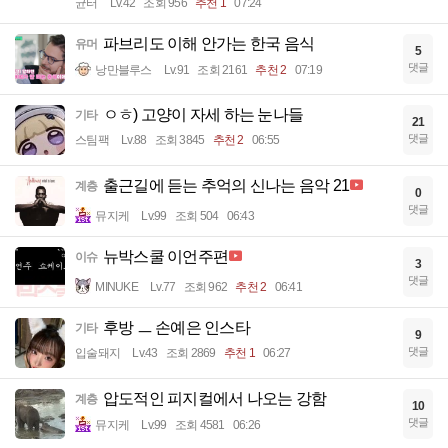
균터
Lv.42
조회 956
추천 1
07:24
파브리도 이해 안가는 한국 음식
유머
5
댓글
낭만블루스
Lv.91
조회 2161
추천 2
07:19
ㅇㅎ) 고양이 자세 하는 눈나들
기타
21
댓글
스팀팩
Lv.88
조회 3845
추천 2
06:55
출근길에 듣는 추억의 신나는 음악 21
계층
0
댓글
뮤지케
Lv.99
조회 504
06:43
뉴박스쿨 이언주편
이슈
3
댓글
MINUKE
Lv.77
조회 962
추천 2
06:41
후방 ㅡ 손예은 인스타
기타
9
댓글
입술돼지
Lv.43
조회 2869
추천 1
06:27
압도적인 피지컬에서 나오는 강함
계층
10
댓글
뮤지케
Lv.99
조회 4581
06:26