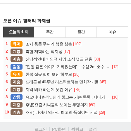
오픈 이슈 갤러리 화제글
오늘의 화제
주간
월간
이슈
1
유머
[102]
조카 용돈 주다가 뺏은 삼촌
2
계층
[17]
축협 개혁하는 박지성
3
계층
[30]
신남성연대 배인규 사망 소식 댓글 근황
4
감동
[12]
“인형 같은 아이가 가라앉는데”…수심 3m 호수 뛰어든 60대 의인
5
유머
[38]
한복 잘못 입혀 보낸 학부모
6
계층
[45]
드래곤볼 40주년 리스펙트하는 만화작가들
7
계층
[79]
지역 비하 하는게 웃긴 이유.
8
감동
[16]
슥오더니 촤악.. 연기 뚫고는 가슴 툭툭.. 지나가던 아재의 정체
9
계층
[60]
후방)요즘 하나둘씩 보이는 투명의자
10
계층
[29]
ㅇㅎ) 나이키 역사상 최고의 품질이던 시절
로그인
PC화면
퀵링크
설정