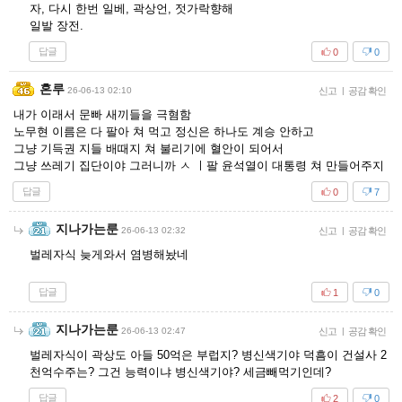
자, 다시 한번 일베, 곽상언, 젓가락향해
일발 장전.
답글
0
0
혼루
26-06-13 02:10
신고
|
공감 확인
내가 이래서 문빠 새끼들을 극혐함
노무현 이름은 다 팔아 쳐 먹고 정신은 하나도 계승 안하고
그냥 기득권 지들 배때지 쳐 불리기에 혈안이 되어서
그냥 쓰레기 집단이야 그러니까 ㅅ ㅣ팔 윤석열이 대통령 쳐 만들어주지
답글
0
7
지나가는룬
26-06-13 02:32
신고
|
공감 확인
벌레자식 늦게와서 염병해놨네
답글
1
0
지나가는룬
26-06-13 02:47
신고
|
공감 확인
벌레자식이 곽상도 아들 50억은 부럽지? 병신색기야 덕흠이 건설사 2
천억수주는? 그건 능력이냐 병신색기야? 세금빼먹기인데?
답글
2
0