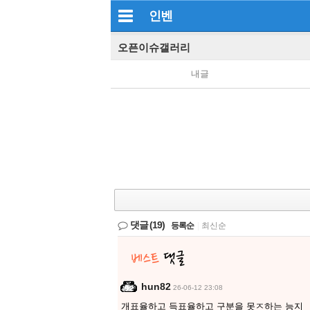
인벤
오픈이슈갤러리
내글
댓글
(19)
등록순
|
최신순
hun82
26-06-12 23:08
개표율하고 득표율하고 구분을 못ㅈ하는 능지