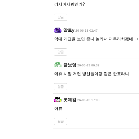
러시아사람인가?
답글
알로y
26-06-13 02:47
역대 개표율 보면 존나 놀라서 까무라치겠네
답글
끝났엉
26-06-13 06:37
에휴 시팔 저런 병신들이랑 같은 한표라니..
답글
롯데검
26-06-13 17:00
어휴
답글