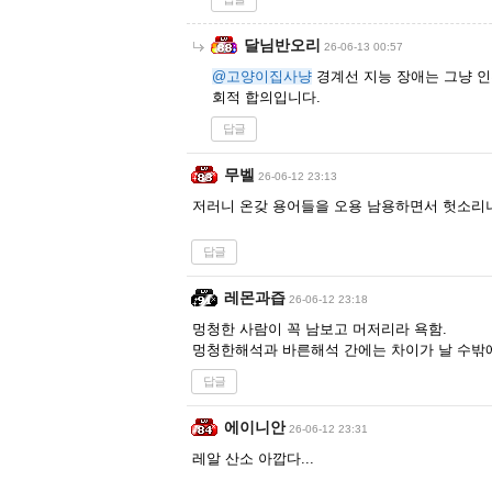
달님반오리
26-06-13 00:57
@고양이집사냥
경계선 지능 장애는 그냥 인류
회적 합의입니다.
답글
무벨
26-06-12 23:13
저러니 온갖 용어들을 오용 남용하면서 헛소리
답글
레몬과즙
26-06-12 23:18
멍청한 사람이 꼭 남보고 머저리라 욕함.
멍청한해석과 바른해석 간에는 차이가 날 수밖에
답글
에이니안
26-06-12 23:31
레알 산소 아깝다...