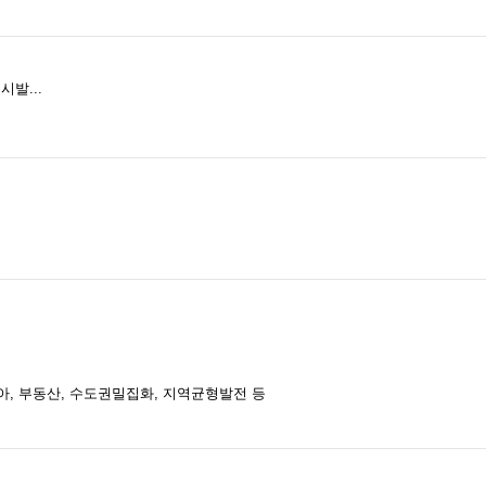
시발...
원피아, 부동산, 수도권밀집화, 지역균형발전 등