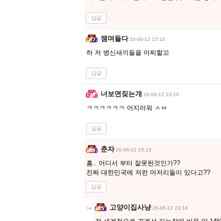
답글
잼며들다
26-06-12 23:10
하 저 병신새끼들을 어찌할꼬
답글
너보면짖는개
26-06-12 23:10
ㅋㅋㅋㅋㅋㅋ 어지러워 ㅅㅂ
답글
춘자
26-06-12 23:13
흠.. 어디서 부터 잘못된것인가??
진짜 대한민국에 저런 머저리들이 있다고??
답글
고양이집사냥
26-06-12 23:18