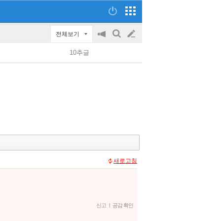
전체보기
공
검
글
지
색
10추글
on/off
쓰
기
새로고침
신고
|
공감 확인