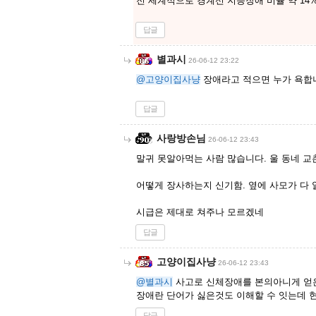
전 세계적으로 경계선 지능장애 비율 약 14
답글
별과시
26-06-12 23:22
@고양이집사냥
장애라고 적으면 누가 욕합
답글
사랑방손님
26-06-12 23:43
말귀 못알아먹는 사람 많습니다. 울 동네 
어떻게 장사하는지 신기함. 옆에 사모가 다 
시급은 제대로 쳐주나 모르겠네
답글
고양이집사냥
26-06-12 23:43
@별과시
사고로 신체장애를 본의아니게 얻
장애란 단어가 싫은것도 이해할 수 잇는데 
답글