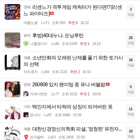
리센느가 격투게임 캐릭터가 된다면!? [리센
연예
3
느 파이터즈]
댓글
여름눈꽃
Lv.71
조회 655
추천 3
16:22
후방)40대누나. 모닝루틴
유머
25
댓글
너빨갱이지
Lv.86
조회 5395
추천 1
16:10
소년만화의 오래된 난제를 풀기 위한 토가시
계층
16
의 선택
댓글
작두콩차
Lv.84
조회 2131
추천 2
16:10
260808 있지 팬미팅 중 유나 버블팝
연예
5
댓글
어쩌다한번
Lv.77
조회 1022
추천 1
16:09
떡인지에서 타락의 상징이 되어버린 옷
기타
11
댓글
옆사마
Lv.87
조회 4468
15:59
대한신경정신의학회 피셜, '멍청한' 유전자...
계층
10
댓글
전자팔찌
Lv.93
조회 2406
15:59