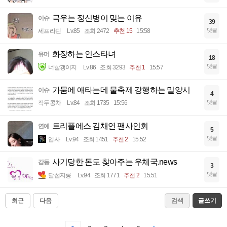
극우는 정신병이 맞는 이유
이슈
39
댓글
세프라딘
Lv.85
조회 2472
추천 15
15:58
화장하는 인스타녀
유머
18
댓글
너빨갱이지
Lv.86
조회 3293
추천 1
15:57
가뭄에 애타는데 물축제 강행하는 밀양시
이슈
4
댓글
작두콩차
Lv.84
조회 1735
15:56
트리플에스 김채연 팬사인회
연예
5
댓글
입사
Lv.94
조회 1451
추천 2
15:52
사기당한 돈도 찾아주는 우체국.news
감동
3
댓글
달섭지롱
Lv.94
조회 1771
추천 2
15:51
최근
다음
검색
글쓰기