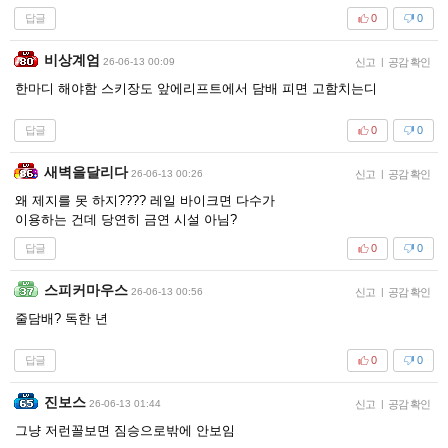
답글
0
0
비상계엄
26-06-13 00:09
신고
|
공감 확인
한마디 해야함 스키장도 앞에리프트에서 담배 피면 고함치는디
답글
0
0
새벽을달리다
26-06-13 00:26
신고
|
공감 확인
왜 제지를 못 하지???? 레일 바이크면 다수가
이용하는 건데 당연히 금연 시설 아님?
답글
0
0
스피커마우스
26-06-13 00:56
신고
|
공감 확인
줄담배? 독한 년
답글
0
0
진보스
26-06-13 01:44
신고
|
공감 확인
그냥 저런꼴보면 짐승으로밖에 안보임