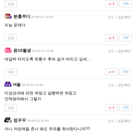
답글
0
0
분홍주디
26-06-12 23:29
신고
|
공감 확인
지능 문제다
답글
0
0
윤10월생
26-06-12 23:36
신고
|
공감 확인
대갈박 터지도록 뒤통수 후려 갈겨 버리고 싶네...
답글
0
0
H솔
26-06-12 23:46
신고
|
공감 확인
미성년자때 피면 쳐맞고 길빵하면 쳐맞고
안쳐맞아봐서 그렇지
답글
0
0
엄꾸꾸
26-06-13 00:04
신고
|
공감 확인
아니 저런애들 존나 패도 무죄를 줘야한다니까??