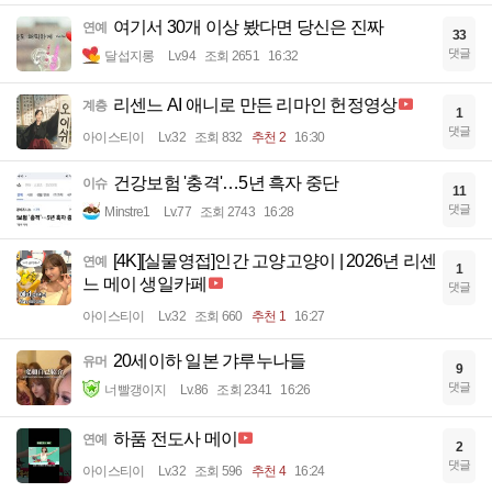
여기서 30개 이상 봤다면 당신은 진짜
연예
33
댓글
달섭지롱
Lv.94
조회 2651
16:32
리센느 AI 애니로 만든 리마인 헌정영상
계층
1
댓글
아이스티이
Lv.32
조회 832
추천 2
16:30
건강보험 '충격'…5년 흑자 중단
이슈
11
댓글
Minstre1
Lv.77
조회 2743
16:28
[4K][실물영접]인간 고양고양이 | 2026년 리센
연예
1
느 메이 생일카페
댓글
아이스티이
Lv.32
조회 660
추천 1
16:27
20세이하 일본 갸루누나들
유머
9
댓글
너빨갱이지
Lv.86
조회 2341
16:26
하품 전도사 메이
연예
2
댓글
아이스티이
Lv.32
조회 596
추천 4
16:24