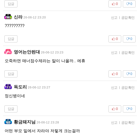
답글
0
0
신라
26-06-12 23:20
신고
|
공감 확인
?????????
답글
0
0
영어는안된대
26-06-12 23:23
신고
|
공감 확인
오죽하면 매너점수제라는 말이 나올까.. 에휴
답글
0
0
독도리
26-06-12 23:27
신고
|
공감 확인
정신병이네
답글
0
0
황금돼지님
26-06-12 23:28
신고
|
공감 확인
어떤 부모 밑에서 자라야 저렇게 크는걸까