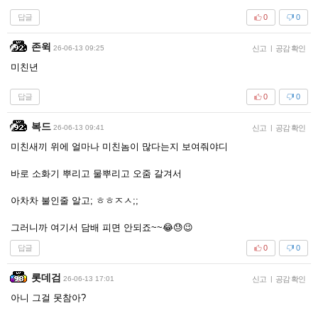
답글
0
0
존윅
26-06-13 09:25
신고
|
공감 확인
미친년
답글
0
0
복드
26-06-13 09:41
신고
|
공감 확인
미친새끼 위에 얼마나 미친놈이 많다는지 보여줘야디
바로 소화기 뿌리고 물뿌리고 오줌 갈겨서
아차차 불인줄 알고; ㅎㅎㅈㅅ;;
그러니까 여기서 담배 피면 안되죠~~😂😓😉
답글
0
0
롯데검
26-06-13 17:01
신고
|
공감 확인
아니 그걸 못참아?