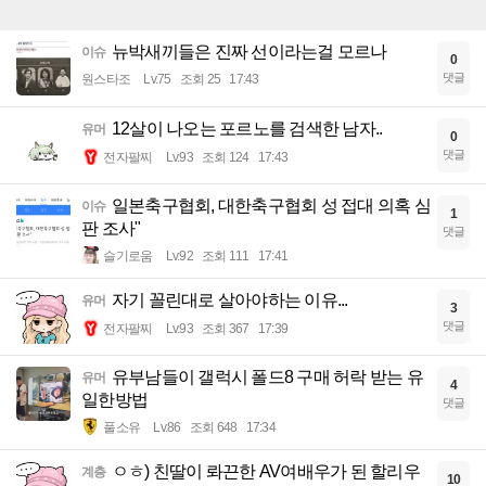
뉴박새끼들은 진짜 선이라는걸 모르나
이슈
0
댓글
원스타조
Lv.75
조회 25
17:43
12살이 나오는 포르노를 검색한 남자..
유머
0
댓글
전자팔찌
Lv.93
조회 124
17:43
일본축구협회, 대한축구협회 성 접대 의혹 심
이슈
1
판 조사"
댓글
슬기로움
Lv.92
조회 111
17:41
자기 꼴린대로 살아야하는 이유...
유머
3
댓글
전자팔찌
Lv.93
조회 367
17:39
유부남들이 갤럭시 폴드8 구매 허락 받는 유
유머
4
일한방법
댓글
풀소유
Lv.86
조회 648
17:34
ㅇㅎ) 친딸이 롸끈한 AV여배우가 된 할리우
계층
10