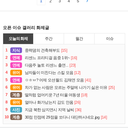
1
2
3
4
5
오픈 이슈 갤러리 화제글
오늘의 화제
주간
월간
이슈
1
지식
[15]
중력댐의 건축해부도
2
연예
[16]
리센느 프리티걸 음중 1위~
3
연예
[23]
다음주 놀토 리센느 출연...
4
유머
[12]
남자들이 미친다는 스킬 모음
5
연예
[41]
ㅇㅎㅂ? 어제 오션월드 김채연 모음
6
유머
[25]
차가 없는 사람은 모르는 주말에 나가기 싫은 이유
7
계층
[18]
딸처럼 업어키운 7년 터울 여동생
8
유머
[26]
얼마나 화가났는지 감도 안옴
9
사진
[36]
지금 북한 삼지연시 지역 날씨
10
계층
[14]
30점 만점에 29점을 쏘다니 대단하시네요.jpg