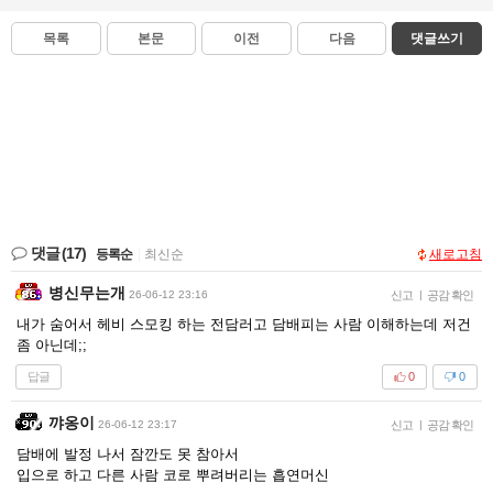
목록
본문
이전
다음
댓글쓰기
댓글
(17)
등록순
|
최신순
새로고침
병신무는개
26-06-12 23:16
신고
|
공감 확인
내가 숨어서 헤비 스모킹 하는 전담러고 담배피는 사람 이해하는데 저건
좀 아닌데;;
답글
0
0
꺄옹이
26-06-12 23:17
신고
|
공감 확인
담배에 발정 나서 잠깐도 못 참아서
입으로 하고 다른 사람 코로 뿌려버리는 흡연머신