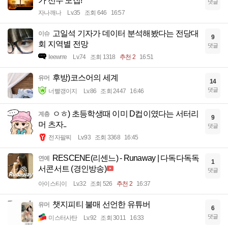
가 선수 모집!
댓글
자나깨나
Lv.35
조회 646
16:57
고일석 기자가 데이터 분석해봤다는 전당대
이슈
9
회 지역별 전망
댓글
Ieewrre
Lv.74
조회 1318
추천 2
16:51
후방)코스어의 세계
유머
14
댓글
너빨갱이지
Lv.86
조회 2447
16:46
ㅇㅎ) 초등학생때 이미 D컵이였다는 서터리
계층
9
머 츠자..
댓글
전자팔찌
Lv.93
조회 3368
16:45
RESCENE(리센느) - Runaway | 다독다독독
연예
1
서콘서트 (경인방송)
댓글
아이스티이
Lv.32
조회 526
추천 2
16:37
챗지피티 불매 선언한 유튜버
유머
6
댓글
미스터사탄
Lv.92
조회 3011
16:33