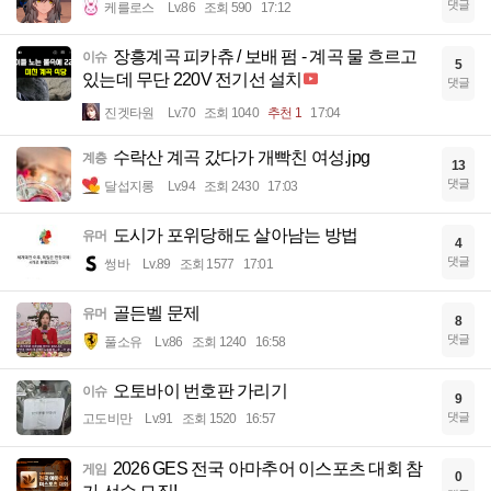
댓글
케를로스
Lv.86
조회 590
17:12
장흥계곡 피카츄 / 보배 펌 - 계곡 물 흐르고
이슈
5
있는데 무단 220V 전기선 설치
댓글
진겟타원
Lv.70
조회 1040
추천 1
17:04
수락산 계곡 갔다가 개빡친 여성.jpg
계층
13
댓글
달섭지롱
Lv.94
조회 2430
17:03
도시가 포위당해도 살아남는 방법
유머
4
댓글
썽바
Lv.89
조회 1577
17:01
골든벨 문제
유머
8
댓글
풀소유
Lv.86
조회 1240
16:58
오토바이 번호판 가리기
이슈
9
댓글
고도비만
Lv.91
조회 1520
16:57
2026 GES 전국 아마추어 이스포츠 대회 참
게임
0