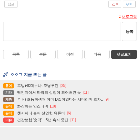
답글
0
0
새로고침
등록
목록
본문
이전
다음
댓글보기
ㅇㅇㄱ 지금 뜨는 글
후방)40대누나. 모닝루틴
[25]
유머
떡인지에서 타락의 상징이 되어버린 옷
[11]
기타
ㅇㅎ) 초등학생때 이미 D컵이였다는 서터리머 츠자..
[9]
계층
화장하는 인스타녀
[18]
유머
챗지피티 불매 선언한 유튜버
[6]
유머
건강보험 '충격'…5년 흑자 중단
[11]
이슈