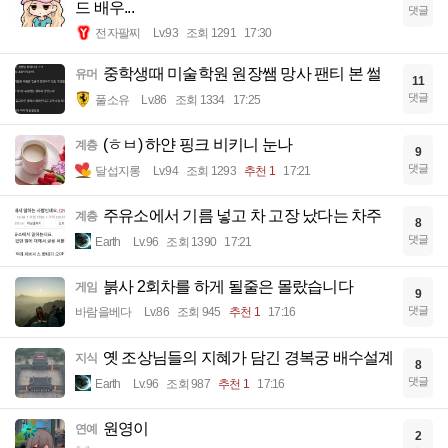
드 배우...
댓글
전자팔찌
Lv.93
조회 1291
17:30
중학생때 미술학원 원장쌤 망사 팬티 본 썰
유머
11
댓글
풀소유
Lv.86
조회 1334
17:25
(ㅎㅂ) 하얀 핑크 비키니 눈나
계층
9
댓글
달섭지롱
Lv.94
조회 1293
추천 1
17:21
주유소에서 기름 넣고 차 고장 났다는 차주
계층
8
댓글
Earth
Lv.96
조회 1390
17:21
붉사 2회차를 하게 될줄은 몰랐습니다
게임
9
댓글
바람을베다
Lv.86
조회 945
추천 1
17:16
옛 조상님들의 지혜가 담긴 경복궁 배수설계
지식
8
댓글
Earth
Lv.96
조회 987
추천 1
17:16
원영이
연예
2