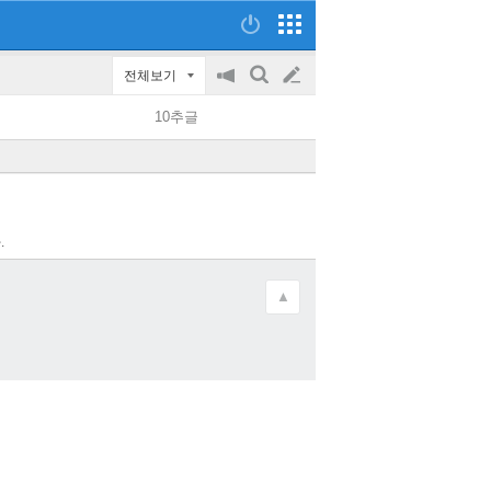
전체보기
공
검
글
지
색
10추글
on/off
쓰
기
.
▲