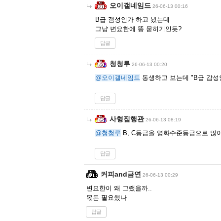
오이갤네임드
26-06-13 00:16
B급 갬성인가 하고 봤는데
그냥 변요한에 똥 묻히기인듯?
답글
청청루
26-06-13 00:20
@오이갤네임드
동생하고 보는데 "B급 감성인가
답글
사형집행관
26-06-13 08:19
@청청루
B, C등급을 영화수준등급으로 많이
답글
커피and금연
26-06-13 00:29
변요한이 왜 그랬을까..
몫돈 필요했나
답글