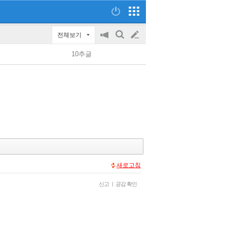
전체보기
공
검
글
지
색
10추글
on/off
쓰
기
새로고침
신고
|
공감 확인