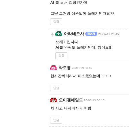
AI 를 써서 감점인가요
그냥 그거랑 상관없이 쓰레기인가요??
답글
아라네오사
26-06-12 23:45
쓰레기입니다.
AI를 안써도 쓰레기인데, 썼어요!!
답글
싸로롱
26-06-13 00:02
한시간짜리라서 패스했었는데ㅋㅋㅋ
답글
오이갤네임드
26-06-13 00:15
차 사고 나자마자 꺼버림
답글