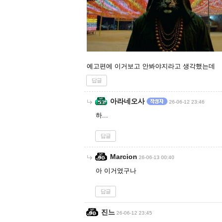
예고편에 이거보고 안봐야지라고 생각했는데
답글
아라네오사
26-06-12 23:46
하...
답글
Marcion
26-06-13 00:40
아 이거였구나
답글
진느
26-06-12 23:45