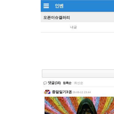
인벤
오픈이슈갤러리
내글
댓글
(16)
등록순
|
최신순
종말일기3권
26-06-12 23:44