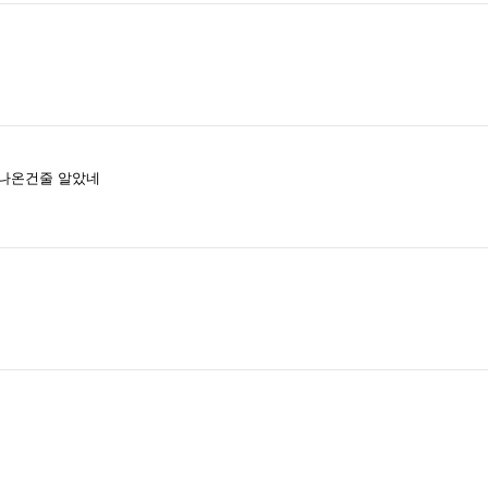
 나온건줄 알았네