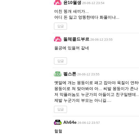
윤10월생
26-06-12 23:54
미친 똥개 새끼가...
어디 돈 잃고 엉뚱한데다 화풀이냐...
답글
돌체콜드부르
26-06-12 23:55
올공에 있을꺼 같네
답글
펠스톤
26-06-12 23:55
옛말에 개는 몽둥이로 패고 잡아야 육질이 연하다
몽둥이로 쳐 맞아봐야 아... 씨발 몽둥이가 존나 
저 악플러놈도 누군가의 아들이고 친구일텐데..
제발 누군가의 부모는 아니길....
답글
Ah64e
26-06-12 23:57
헐헐