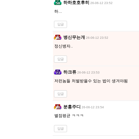
하하호호후히
26-06-12 23:52
하...
답글
병신무는개
26-06-12 23:52
정신병자..
답글
하크류
26-06-12 23:53
저런놈들 처벌받을수 있는 법이 생겨야됨
답글
분홍주디
26-06-12 23:54
별점평균 ㅋㅋㅋ
답글