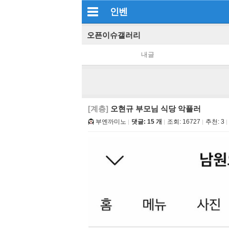
인벤
오픈이슈갤러리
내글
[계층]
오현규 부모님 식당 악플러
부엔까미노
댓글: 15 개
조회:
16727
추천:
3