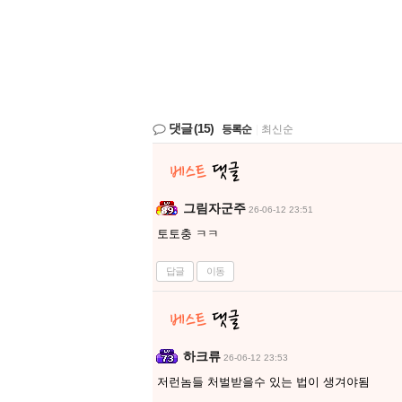
댓글
(15)
등록순
|
최신순
그림자군주
26-06-12 23:51
토토충 ㅋㅋ
답글
이동
하크류
26-06-12 23:53
저런놈들 처벌받을수 있는 법이 생겨야됨