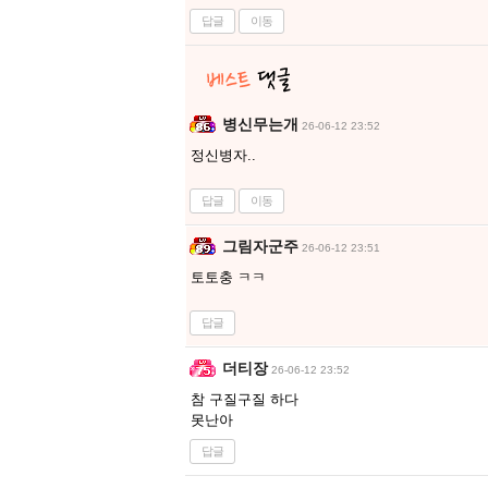
답글
이동
병신무는개
26-06-12 23:52
정신병자..
답글
이동
그림자군주
26-06-12 23:51
토토충 ㅋㅋ
답글
더티장
26-06-12 23:52
참 구질구질 하다
못난아
답글