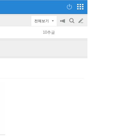
전체보기
공
검
글
지
색
10추글
on/off
쓰
기