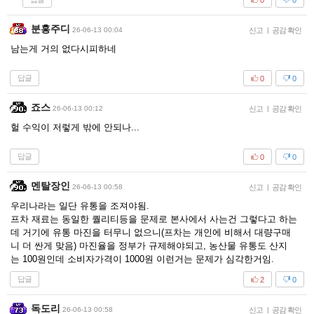
분홍주디
26-06-13 00:04
신고
|
공감 확인
남는게 거의 없다시피하네
답글
0
0
죠스
26-06-13 00:12
신고
|
공감 확인
헐 수익이 저렇게 밖에 안되나...
답글
0
0
멘탈장인
26-06-13 00:58
신고
|
공감 확인
우리나라는 일단 유통을 조져야됨.
프차 재료는 동일한 퀄리티등을 문제로 본사에서 사는건 그렇다고 하는
데 거기에 유통 마진을 터무니 없으니(프차는 개인에 비해서 대량구매
니 더 싼게 맞음) 마진율을 정부가 규제해야되고, 농산물 유통도 산지
는 100원인데 소비자가격이 1000원 이런거는 문제가 심각한거임.
답글
2
0
독도리
26-06-13 00:58
신고
|
공감 확인