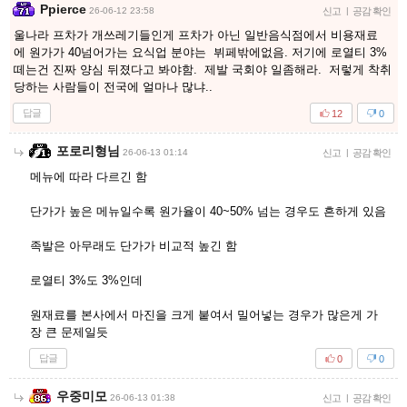
Ppierce
26-06-12 23:58
신고
|
공감 확인
울나라 프차가 개쓰레기들인게 프차가 아닌 일반음식점에서 비용재료
에 원가가 40넘어가는 요식업 분야는 뷔페밖에없음. 저기에 로열티 3%
떼는건 진짜 양심 뒤졌다고 봐야함. 제발 국회야 일좀해라. 저렇게 착취
당하는 사람들이 전국에 얼마나 많냐..
답글
12
0
포로리형님
26-06-13 01:14
신고
|
공감 확인
메뉴에 따라 다르긴 함
단가가 높은 메뉴일수록 원가율이 40~50% 넘는 경우도 흔하게 있음
족발은 아무래도 단가가 비교적 높긴 함
로열티 3%도 3%인데
원재료를 본사에서 마진을 크게 붙여서 밀어넣는 경우가 많은게 가
장 큰 문제일듯
답글
0
0
우중미모
26-06-13 01:38
신고
|
공감 확인