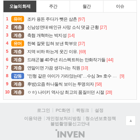
오늘의 화제
주간
월간
이슈
1
유머
[97]
조카 용돈 주다가 뺏은 삼촌
2
계층
[27]
신남성연대 배인규 사망 소식 댓글 근황
3
계층
[14]
축협 개혁하는 박지성
4
유머
[37]
한복 잘못 입혀 보낸 학부모
5
계층
[69]
지역 비하 하는게 웃긴 이유.
6
계층
[44]
드래곤볼 40주년 리스펙트하는 만화작가들
7
계층
[10]
연말이면 가끔 생각나는 직원
8
감동
[9]
“인형 같은 아이가 가라앉는데”…수심 3m 호수 뛰어든 60대 의인
9
계층
[58]
후방)요즘 하나둘씩 보이는 투명의자
10
계층
[28]
ㅇㅎ) 나이키 역사상 최고의 품질이던 시절
로그인
PC화면
퀵링크
설정
청소년보호정책
이용약관
개인정보처리방침
▲
불법촬영물신고안내
(주)
인