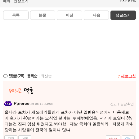
메뉴
인장보기
EXP 67%
목록
본문
이전
다음
댓글쓰기
댓글
(28)
등록순
|
최신순
새로고침
Ppierce
26-06-12 23:58
신고
|
공감 확인
울나라 프차가 개쓰레기들인게 프차가 아닌 일반음식점에서 비용재료
에 원가가 40넘어가는 요식업 분야는 뷔페밖에없음. 저기에 로열티 3%
떼는건 진짜 양심 뒤졌다고 봐야함. 제발 국회야 일좀해라. 저렇게 착취
당하는 사람들이 전국에 얼마나 많냐..
답글
이동
12
0