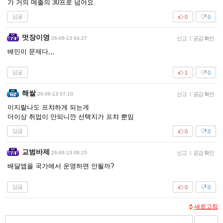
가 거의 매출의 30프로 넘어요.
답글
0
0
멋장이영
26-06-13 04:27
신고
|
공감 확인
배민이 문제다,,,
답글
1
0
해쌀
26-06-13 07:10
신고
|
공감 확인
이지랄나도 프챠하게 되는게
더이상 취업이 안되니깐 선택지가 프챠 뿐임
답글
0
0
교범바제
26-06-13 09:15
신고
|
공감 확인
배달앱을 국가에서 운영하면 안될까?
답글
0
0
새로고침