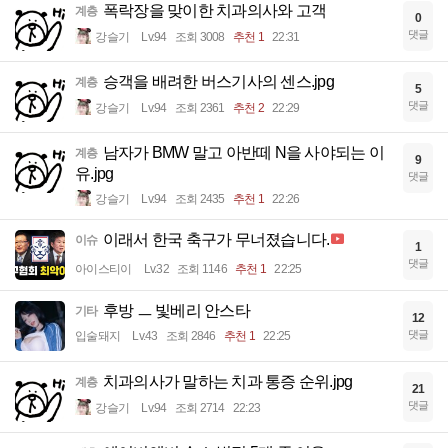
폭락장을 맞이한 치과의사와 고객
계층
0
댓글
강슬기
Lv.94
조회 3008
추천 1
22:31
승객을 배려한 버스기사의 센스.jpg
계층
5
댓글
강슬기
Lv.94
조회 2361
추천 2
22:29
남자가 BMW 말고 아반떼 N을 사야되는 이
계층
9
유.jpg
댓글
강슬기
Lv.94
조회 2435
추천 1
22:26
이래서 한국 축구가 무너졌습니다.
이슈
1
댓글
아이스티이
Lv.32
조회 1146
추천 1
22:25
후방 ㅡ 빛베리 안스타
기타
12
댓글
입술돼지
Lv.43
조회 2846
추천 1
22:25
치과의사가 말하는 치과 통증 순위.jpg
계층
21
댓글
강슬기
Lv.94
조회 2714
22:23