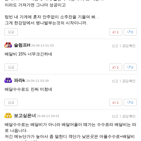
이라도 가져가면 그나마 성공이고
텅빈 내 가게에 혼자 안주없이 소주잔을 기울여 봐. .
그게 한강앞에서 병나발부는것의 시작이니까.
답글
1
0
슬럼프H
26-06-13 01:53
신고
|
공감 확인
배달비 15% 너무크긴하네
답글
1
0
파라k
26-06-13 03:39
신고
|
공감 확인
배달수수료도 진짜 미쳤네
답글
1
0
보고싶은너
26-06-13 04:01
신고
|
공감 확인
배달수수료는 배달비가 아니라 배달어플이 떼가는 수수료라 배달비는 따
로 나옵니다.
저긴 메뉴단가가 높아서 좀 덜한디 객단가 낮은곳은 어플수수료+배달비