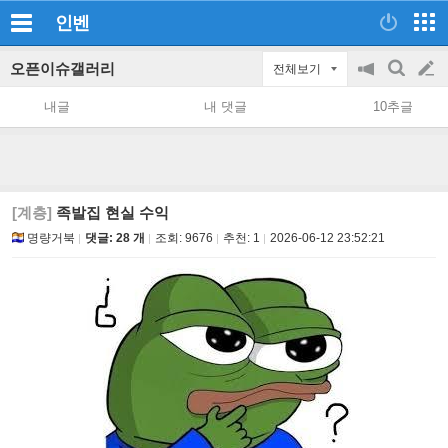
인벤
오픈이슈갤러리
전체보기
공
검
글
지
색
내글
내 댓글
10추글
on/off
쓰
기
[계층]
족발집 현실 수익
명량거북
댓글: 28 개
조회:
9676
추천:
1
2026-06-12 23:52:21