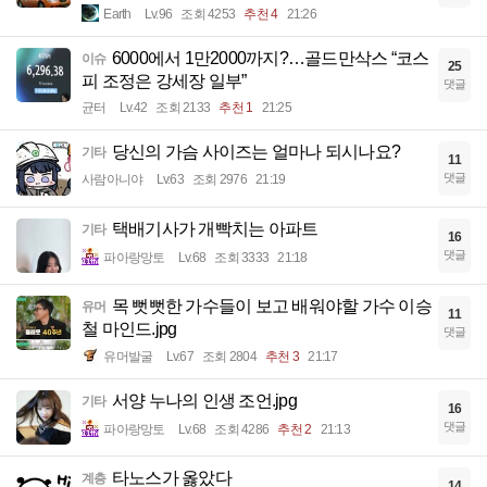
Earth
Lv.96
조회 4253
추천 4
21:26
6000에서 1만2000까지?…골드만삭스 “코스
이슈
25
피 조정은 강세장 일부”
댓글
균터
Lv.42
조회 2133
추천 1
21:25
당신의 가슴 사이즈는 얼마나 되시나요?
기타
11
댓글
사람아니야
Lv.63
조회 2976
21:19
택배기사가 개빡치는 아파트
기타
16
댓글
파아랑망토
Lv.68
조회 3333
21:18
목 뻣뻣한 가수들이 보고 배워야할 가수 이승
유머
11
철 마인드.jpg
댓글
유머발굴
Lv.67
조회 2804
추천 3
21:17
서양 누나의 인생 조언.jpg
기타
16
댓글
파아랑망토
Lv.68
조회 4286
추천 2
21:13
타노스가 옳았다
계층
14