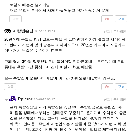
로얄티 떼는건 별거아님
재료 무조건 본사에서 사게 만들어놓고 단가 안맞는게 문제
답글
0
0
사랑방손님
26-06-12 23:58
신고
|
공감 확인
20년전에 족발집 행님 말로는 배달 딱 10개만하면 가게 불끄고 시마이해
도 된다고 하던데 많이 남는다고 하더라구요. 20년전 가격이나 지금가격
이나 거의 똑같은 수준이긴 함ㅋㅋ
그때 당시 3만원 정도였었으니 특이한점은 다른동네는 모르겠는데 우리
동네는 족발 배달 항상 마티즈나 이런거 차로 배달함.
모든 족발집이 오토바이 배달이 아니라 차량으로 배달하더라구요.
답글
0
0
Ppierce
26-06-13 00:17
신고
|
공감 확인
프차 족발집말고 지역 족발집은 옛날부터 족발연금으로 불렸죠. 자
리 잡음 상태에서부터는 일매출도 꾸준하고 원가대비 수익률이 좋은
걸로 유명했으니까요. 그런데 족발로 원가율이 40%라 ㅋㅋㅋ 진
짜 욕도 안나옴. 주변에 자영업하는 사람들이 좀 있어서 이런 대화 많
이 나누는데. 프차는 진짜 아니라는게 맞아요. 법으로 제한해야해요.