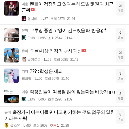
팬들이 걱정하고 있다는 레드벨벳 웬디 최근
계층
20
근황
댓글
옆사마
Lv.87
조회 2275
21:44
그루밍 중인 고양이 건드렸을 때 반응.gif
유머
6
댓글
Earth
Lv.96
조회 2644
21:44
ㅎㅂ)사상 최강의 낚시 패션
유머
20
댓글
슬기로움
Lv.92
조회 5985
21:41
??? : 학생은 제외
기타
3
댓글
꿻뻵뗗
Lv.90
조회 2070
21:40
직장인들이 여름철 많이 찾는다는 바닷가.jpg
계층
3
댓글
Earth
Lv.96
조회 2998
21:39
출장가서 이쁜이들 만나고 평가하는 것도 업무의 일환
유머
8
이라는 사람
댓글
풀소유
Lv.86
조회 2608
추천 1
21:38