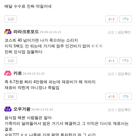
배달 수수료 진짜 악질이네
답글
2
0
라라크로포드
26-06-13 01:21
신고
|
공감 확인
코스트 40 넘어가면 나가 죽으라는 소리지
이익 5백도 안 되는데 거기에 점주 인건비가 없어 ㄷㄷㄷ
진짜 요식업 암울하다
답글
1
0
카로
26-06-13 01:22
신고
|
공감 확인
족 6-7천원 짜리 4만원에 파는데 재료비가 왜 저러지
재료비 약한게 아니었나 족발집
답글
0
0
오우거왕
26-06-13 01:24
신고
|
공감 확인
음식점 해본 사람들은 알아.
가족끼리 달려들어서 밥은 거기서 해결하고 그 이익은 다시또 재료사는
걸로.
순익??? ㅎㅎ 나중에 가게 팔면 투자한거 와 그 시간 ...