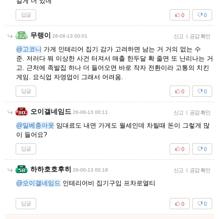
갈게 더 있네
답글
0
0
무랭이
26-06-13 00:01
신고
|
공감 확인
@고코니
가게 인테리어 집기 감가 고려하면 남는 거 거의 없는 수
준. 저러다 뭐 이상한 사건 터져서 매출 한두달 확 줄면 또 난리나는 거
고. 근처에 족발집 하나 더 들어오면 바로 작자 전환이라 고통의 치킨
게임. 요식업 자영업이 그래서 어려움.
답글
0
0
오이갤네임드
26-06-13 00:11
신고
|
공감 확인
@일베충아웃
임대료도 내면 가게도 월세인데 차릴때 돈이 그렇게 많
이 들어요?
답글
0
0
하하호호후히
26-06-13 00:18
신고
|
공감 확인
@오이갤네임드
인테리어비 집기구입 프차로열티
답글
0
0