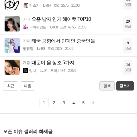
댓글
강슬기
Lv.94
조회 2575
21:06
요즘 남자 인기 헤어컷 T0P10
기타
20
댓글
파아랑망토
Lv.68
조회 4755
21:03
태국 공항에서 민폐인 중국인들
기타
9
댓글
꿻뻵뗗
Lv.90
조회 2828
21:02
대운이 올 징조 5가지
계층
14
댓글
입사
Lv.94
조회 2484
20:59
최근
다음
검색
글쓰기
1
2
3
4
5
오픈 이슈 갤러리 화제글