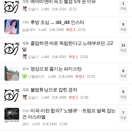
에어비앤비 숙소 별점 5개 준 이유
계층
1
댓글
강슬기
Lv.94
조회 2114
22:21
후방 조심 ㅡ ddi_ddi 인스타
기타
8
댓글
입술돼지
Lv.43
조회 2049
추천 1
22:21
졸업하면 바로 독립한다고 노래부르던 고2
계층
13
딸
댓글
강슬기
Lv.94
조회 4315
추천 1
22:01
영상으로 즐기는 파키스탄
유머
8
댓글
너빨갱이지
Lv.86
조회 2469
추천 2
21:59
불법튜닝으로 잡힌 경차
계층
9
댓글
강슬기
Lv.94
조회 3499
추천 1
21:59
미국-이란 합의? '노땡큐'‥트럼프 발목 잡는
이슈
7
건 이스라엘
댓글
균터
Lv.42
조회 1461
21:49