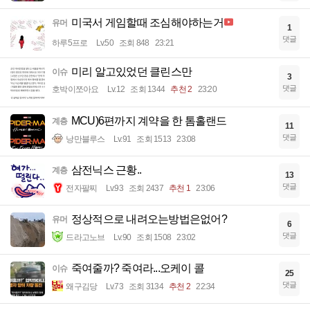
미국서 게임할때 조심해야하는거
유머
1
댓글
하루5프로
Lv.50
조회 848
23:21
미리 알고있었던 클린스만
이슈
3
댓글
호박이쪼아요
Lv.12
조회 1344
추천 2
23:20
MCU)6편까지 계약을 한 톰홀랜드
계층
11
댓글
낭만블루스
Lv.91
조회 1513
23:08
삼전닉스 근황..
계층
13
댓글
전자팔찌
Lv.93
조회 2437
추천 1
23:06
정상적으로 내려오는방법은없어?
유머
6
댓글
드라고노브
Lv.90
조회 1508
23:02
죽여줄까? 죽여라...오케이 콜
이슈
25
댓글
왜구김당
Lv.73
조회 3134
추천 2
22:34