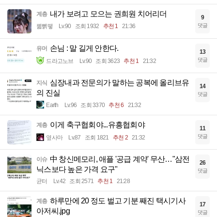
내가 보려고 모으는 권희원 치어리더
계층
9
댓글
꿻뻵뗗
Lv.90
조회 1932
추천 1
21:36
손님 : 말 길게 안한다.
유머
13
댓글
드라고노브
Lv.90
조회 3623
추천 1
21:32
심장내과 전문의가 말하는 공복에 올리브유
지식
14
의 진실
댓글
Earth
Lv.96
조회 3370
추천 6
21:32
이게 축구협회야...유흥협회야
계층
11
댓글
옆사마
Lv.87
조회 1821
추천 2
21:32
中 창신메모리, 애플 '공급 계약' 무산…"삼전
이슈
26
닉스보다 높은 가격 요구"
댓글
균터
Lv.42
조회 2571
추천 1
21:28
하루만에 20 정도 벌고 기분 째진 택시기사
계층
17
아저씨.jpg
댓글