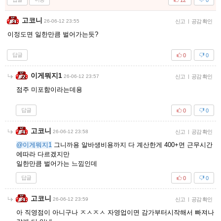
고코니
26-06-12 23:55
신고
|
공감 확인
이정도면 일한만큼 벌어가는듯?
답글
0
0
이게뭐지1
26-06-12 23:57
신고
|
공감 확인
점주 미포함이라는데용
답글
0
0
고코니
26-06-12 23:58
신고
|
공감 확인
@이게뭐지1
그니까용 알바생비용까지 다 계산한게 400+면 근무시간
에따라 다르겠지만
일한만큼 벌어가는 느낌인데
답글
0
0
고코니
26-06-12 23:59
신고
|
공감 확인
아 직영점이 아니구나 ㅈㅅㅈㅅ 자영업이면 감가부터시작해서 빠져나