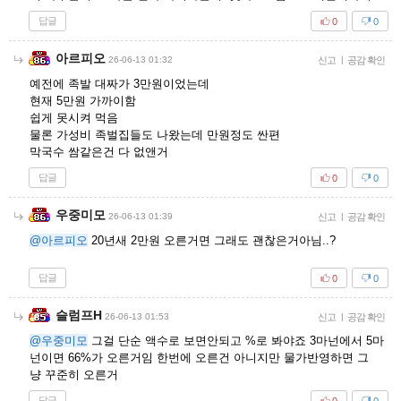
답글
0
0
아르피오
26-06-13 01:32
신고
|
공감 확인
예전에 족발 대짜가 3만원이었는데
현재 5만원 가까이함
쉽게 못시켜 먹음
물론 가성비 족벌집들도 나왔는데 만원정도 싼편
막국수 쌈같은건 다 없앤거
답글
0
0
우중미모
26-06-13 01:39
신고
|
공감 확인
@아르피오
20년새 2만원 오른거면 그래도 괜찮은거아님..?
답글
0
0
슬럼프H
26-06-13 01:53
신고
|
공감 확인
@우중미모
그걸 단순 액수로 보면안되고 %로 봐야죠 3마넌에서 5마
넌이면 66%가 오른거임 한번에 오른건 아니지만 물가반영하면 그
냥 꾸준히 오른거
답글
0
0