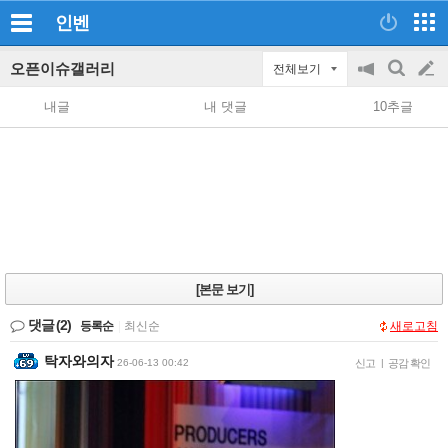
인벤
오픈이슈갤러리
전체보기
공
검
글
지
색
내글
내 댓글
10추글
on/off
쓰
기
[본문 보기]
댓글
(2)
등록순
|
최신순
새로고침
탁자와의자
26-06-13 00:42
신고
|
공감 확인