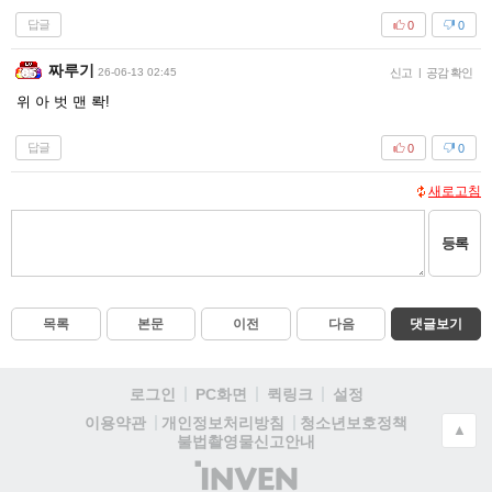
답글
0
0
짜루기
26-06-13 02:45
신고
|
공감 확인
위 아 벗 맨 롹!
답글
0
0
새로고침
등록
목록
본문
이전
다음
댓글보기
로그인
PC화면
퀵링크
설정
청소년보호정책
이용약관
개인정보처리방침
▲
불법촬영물신고안내
(주)