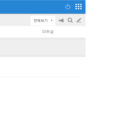
전체보기
공
검
글
지
색
10추글
on/off
쓰
기