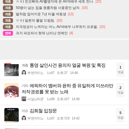
ㅇㅎ) 친오빠와 AV촬영지에 온 AV여배우 세토 칸나.
[15]
계층
50평이 넘는 집을 원룸처럼 사용중인 남자.
[15]
계층
딸처럼 업어키운 7년 터울 여동생
[13]
계층
ㅇㅎ) 일본의 풀발 드림팀.
[16]
계층
지극정성이 느껴지는 어느 AV여배우 나무위키 프로필.
[15]
계층
과거 파묘되서 현재 난리난 연예인
[4]
연예
통영 살인사건 용의자 얼굴 복원 및 특징
계층
1
댓글
부엔까미노
Lv.87
조회 37
14:48
에픽하이 멤버와 윤하 중 유일하게 미쓰라만
기타
2
저작권료를 못 받는 노래
댓글
사실난라쿤
Lv.89
조회 167
14:46
김희철 입장문
이슈
5
댓글
부엔까미노
Lv.87
조회 729
14:42