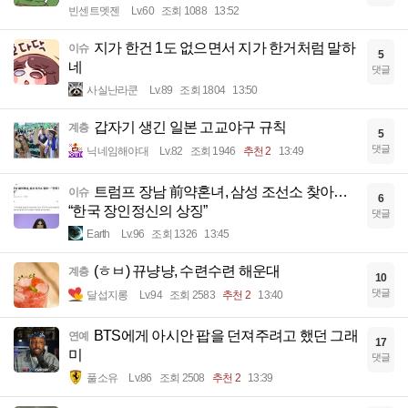
빈센트멧젠
Lv.60
조회 1088
13:52
지가 한건 1도 없으면서 지가 한거처럼 말하
이슈
5
네
댓글
사실난라쿤
Lv.89
조회 1804
13:50
갑자기 생긴 일본 고교야구 규칙
계층
5
댓글
닉네임해야대
Lv.82
조회 1946
추천 2
13:49
트럼프 장남 前약혼녀, 삼성 조선소 찾아…
이슈
6
“한국 장인정신의 상징”
댓글
Earth
Lv.96
조회 1326
13:45
(ㅎㅂ) 뀨냥냥, 수련수련 해운대
계층
10
댓글
달섭지롱
Lv.94
조회 2583
추천 2
13:40
BTS에게 아시안 팝을 던져주려고 했던 그래
연예
17
미
댓글
풀소유
Lv.86
조회 2508
추천 2
13:39