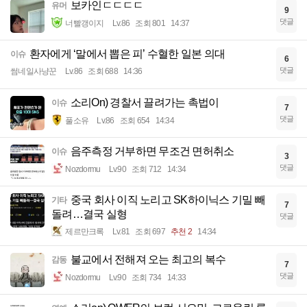
보카인ㄷㄷㄷㄷ
유머
9
댓글
너빨갱이지
Lv.86
조회 801
14:37
환자에게 ‘말에서 뽑은 피’ 수혈한 일본 의대
이슈
6
댓글
썸네일사냥꾼
Lv.86
조회 688
14:36
소리On) 경찰서 끌려가는 촉법이
이슈
7
댓글
풀소유
Lv.86
조회 654
14:34
음주측정 거부하면 무조건 면허취소
이슈
3
댓글
Nozdormu
Lv.90
조회 712
14:34
중국 회사 이직 노리고 SK하이닉스 기밀 빼
기타
7
돌려…결국 실형
댓글
제르만크록
Lv.81
조회 697
추천 2
14:34
불교에서 전해져 오는 최고의 복수
감동
7
댓글
Nozdormu
Lv.90
조회 734
14:33