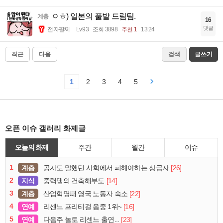
ㅇㅎ) 일본의 풀발 드림팀.
계층
16
댓글
전자팔찌
Lv.93
조회 3898
추천 1
13:24
최근
다음
검색
글쓰기
1
2
3
4
5
오픈 이슈 갤러리 화제글
오늘의 화제
주간
월간
이슈
1
계층
[26]
공자도 말했던 사회에서 피해야하는 상급자
2
지식
[14]
중력댐의 건축해부도
3
계층
[22]
산업혁명때 영국 노동자 숙소
4
연예
[16]
리센느 프리티걸 음중 1위~
5
연예
[23]
다음주 놀토 리센느 출연...