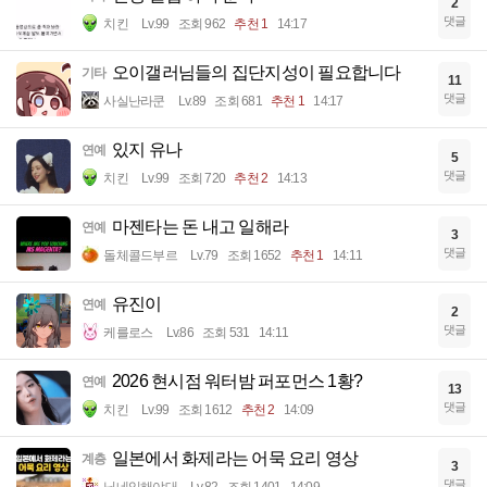
2
댓글
치킨
Lv.99
조회 962
추천 1
14:17
오이갤러님들의 집단지성이 필요합니다
기타
11
댓글
사실난라쿤
Lv.89
조회 681
추천 1
14:17
있지 유나
연예
5
댓글
치킨
Lv.99
조회 720
추천 2
14:13
마젠타는 돈 내고 일해라
연예
3
댓글
돌체콜드부르
Lv.79
조회 1652
추천 1
14:11
유진이
연예
2
댓글
케를로스
Lv.86
조회 531
14:11
2026 현시점 워터밤 퍼포먼스 1황?
연예
13
댓글
치킨
Lv.99
조회 1612
추천 2
14:09
일본에서 화제라는 어묵 요리 영상
계층
3
댓글
닉네임해야대
Lv.82
조회 1401
14:09