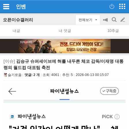
인벤
오픈이슈갤러리
전체보기
공
검
글
지
색
내글
내 댓글
10추글
on/off
쓰
기
[이슈]
김승규 슈퍼세이브에 혀를 내두른 체코 감독/이재명 대통
령의 월드컵 대표팀 축전
슬기로움
댓글: 2 개
조회:
4061
추천:
5
2026-06-13 00:15:07