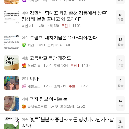
김민석 “당대표 되면 춘천·강릉에서 상주”…
이슈
18
정청래 “분열 끝내고 힘 모아야”
댓글
파인더1
Lv.80
조회 780
추천 1
14:08
트럼프: 내지지율은 150%여야 한다
이슈
12
댓글
치킨
Lv.99
조회 1214
14:01
고등학교 동창 레전드
계층
5
댓글
달섭지롱
Lv.94
조회 1836
추천 1
14:00
미나
연예
4
댓글
케를로스
Lv.86
조회 719
추천 1
13:57
과자 정보 아시는 분
기타
14
댓글
돌체콜드부르
Lv.79
조회 1541
13:52
'빚투' 불붙자 증권사도 돈 당겼다…단기조달
이슈
2
2.7배
댓글