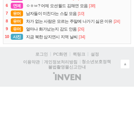
6
연예
[38]
ㅇㅎㅂ? 어제 오션월드 김채연 모음
7
유머
[10]
남자들이 미친다는 스킬 모음
8
유머
[24]
차가 없는 사람은 모르는 주말에 나가기 싫은 이유
9
유머
[26]
얼마나 화가났는지 감도 안옴
10
사진
[34]
지금 북한 삼지연시 지역 날씨
로그인
PC화면
퀵링크
설정
청소년보호정책
이용약관
개인정보처리방침
▲
불법촬영물신고안내
(주)
인
벤