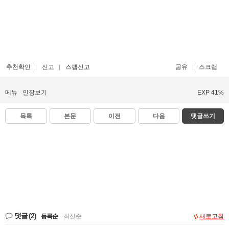
추천확인
신고
스팸신고
공유
스크랩
메뉴
인장보기
EXP 41%
목록
본문
이전
다음
댓글쓰기
댓글
(2)
등록순
|
최신순
새로고침