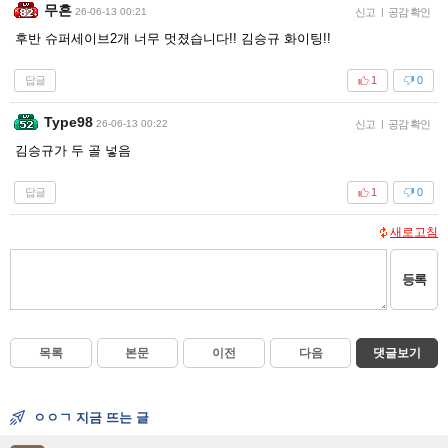
무흔
26-06-13 00:21
신고
|
공감 확인
후반 슈퍼세이브2개 너무 멋졌습니다!! 김승규 화이팅!!
답글
1
0
Type98
26-06-13 00:22
신고
|
공감 확인
김승규가 두 골 넣음
답글
1
0
새로고침
등록
목록
본문
이전
다음
댓글보기
ㅇㅇㄱ 지금 뜨는 글