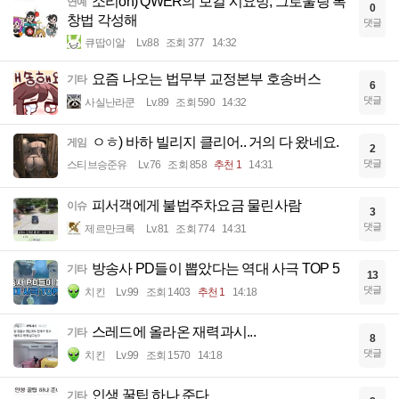
소리on) QWER의 보컬 시요밍, 그로울링 록
연예
0
창법 각성해
댓글
큐땁이알
Lv.88
조회 377
14:32
요즘 나오는 법무부 교정본부 호송버스
기타
6
댓글
사실난라쿤
Lv.89
조회 590
14:32
ㅇㅎ) 바하 빌리지 클리어.. 거의 다 왔네요.
게임
2
댓글
스티브승준유
Lv.76
조회 858
추천 1
14:31
피서객에게 불법주차요금 물린사람
이슈
3
댓글
제르만크록
Lv.81
조회 774
14:31
방송사 PD들이 뽑았다는 역대 사극 TOP 5
기타
13
댓글
치킨
Lv.99
조회 1403
추천 1
14:18
스레드에 올라온 재력과시...
기타
8
댓글
치킨
Lv.99
조회 1570
14:18
인생 꿀팁 하나 준다
기타