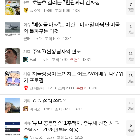
호불호 갈리는 7천원짜리 간짜장
유머
7
댓글
풀소유
Lv.86
조회 1936
13:35
“배상금 내라”는 이란…미사일 바닥난 미국
이슈
1
의 돌파구는 이것
댓글
균터
Lv.42
조회 1682
13:34
주의?) 씹상남자의 면도
계층
11
댓글
Earth
Lv.96
조회 1790
추천 1
13:31
지극정성이 느껴지는 어느 AV여배우 나무위
계층
15
키 프로필.
댓글
전자팔찌
Lv.93
조회 2808
추천 3
13:30
ㅇㅎ 쏜다 쏜다?
기타
13
댓글
마나군
Lv.81
조회 2181
13:30
'부부 공동명의' 1주택자, 종부세 산정 시 '다
이슈
6
주택자'…2028년부터 적용
댓글
Minstre1
Lv.77
조회 1671
13:27