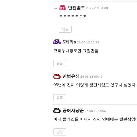
안전벨트
26-06-13 04:09
ㅋㅋㅋㅋㅋㅇㅈ
답글
S제라s
26-06-13 00:33
규리누나정도면 그럴만함
답글
만법유심
26-06-13 00:42
06년에 진짜 이렇게 생긴사람도 있구나 싶었다
답글
공허사냥꾼
26-06-13 00:47
아니 클라스를 떠나서 진짜 연애에는 별관심없
답글