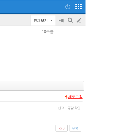
전체보기
공
검
글
지
색
10추글
on/off
쓰
기
새로고침
신고
|
공감 확인
0
0