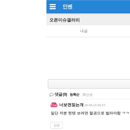
인벤
오픈이슈갤러리
내글
댓글
(9)
등록순
|
최신순
너보면짖는개
26-06-13 00:27
일단 저분 찐텐 보려면 철권으로 발라야함 ㅋ
답글