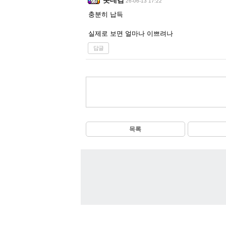
롯데검
26-06-13 17:22
충분히 납득
실제로 보면 얼마나 이쁘려나
답글
목록