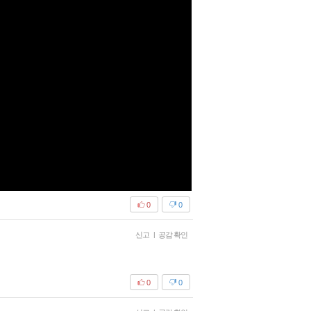
0
0
신고
|
공감 확인
0
0