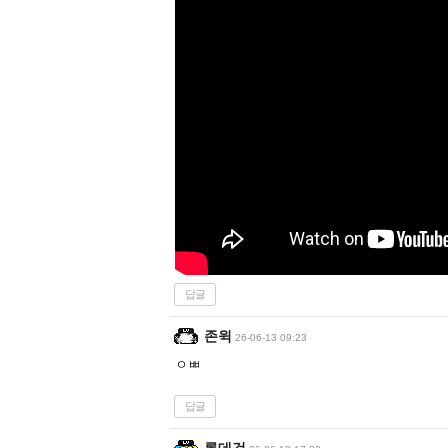
답글
존윅
26-06-13 09:23
ㅇㅃ
답글