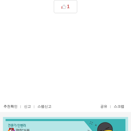
1
추천확인
신고
스팸신고
공유
스크랩
전문가 인벤러
명량거북