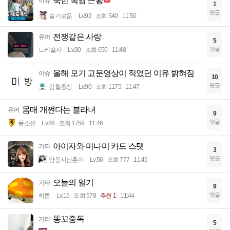
북한 폭염 근황
이슈
1
댓글
슬기로움
Lv.92
조회 540
11:50
전쟁같은 사랑
유머
5
댓글
드레술사
Lv.30
조회 650
11:48
올해 모기 고문영상이 적었던 이유 밝혀짐
이슈
10
댓글
검찰총장
Lv.90
조회 1175
11:47
몸매 개쩐다는 블라녀
유머
9
댓글
풀소유
Lv.86
조회 1759
11:46
아이자와 미나미 카드 스탯
기타
3
댓글
안동시남훈이
Lv.56
조회 777
11:45
오늘의 일기
기타
9
댓글
히롣
Lv.15
조회 578
추천 1
11:44
똥꼬중독
기타
5