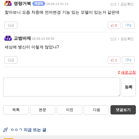
명량거북
26-06-13 01:12
신고
|
공감 확인
찿아보니 요즘 차중에 언어변경 기능 있는 모델이 있는거 같은데
답글
0
0
교범바제
26-06-13 08:56
신고
|
공감 확인
세상에 병신이 이렇게 많았나?
답글
1
0
새로고침
등록
목록
본문
이전
다음
댓글보기
ㅇㅇㄱ 지금 뜨는 글