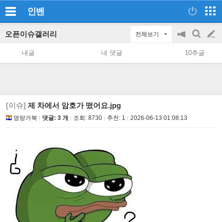
인벤
오픈이슈갤러리
전체보기
공
검
글
지
색
내글
내 댓글
10추글
on/off
쓰
기
[이슈]
제 차에서 암호가 떴어요.jpg
명량거북
댓글: 3 개
조회:
8730
추천:
1
2026-06-13 01:08:13