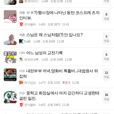
댓글
휴면아이디
Lv.84
조회 1126
11:42
ㅇㅎ?) 행사장에 나타난 동탄 코스프레 츠자
계층
8
인터뷰.
댓글
전자팔찌
Lv.93
조회 1875
11:41
스님은 왜 스님처럼(?) 안 입나요?
계층
5
댓글
Earth
Lv.96
조회 1404
11:39
어느 남성의 교전기록
기타
6
댓글
제르만크록
Lv.81
조회 1488
11:38
내란부부 저녁,영화비 특활비...대법원서 뒤
이슈
11
집혀
댓글
왜구김당
Lv.73
조회 1132
추천 5
11:38
중학교 화장실에서 여자 강간하다 교생한테
이슈
16
걸린 일진.
댓글
전자팔찌
Lv.93
조회 1943
11:38