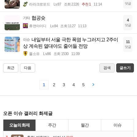
댓글
라라크로포드
Lv.87
조회 2226
추천 1
11:14
협공슛
기타
4
댓글
휴면아이디
Lv.84
조회 1127
11:13
내일부터 서울 극한 폭염 누그러지고 2주이
이슈
11
상 계속된 열대야도 줄어들 전망
댓글
풀소유
Lv.86
조회 1530
11:09
최근
다음
검색
글쓰기
1
2
3
4
5
오픈 이슈 갤러리 화제글
오늘의 화제
주간
월간
이슈