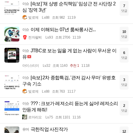
[속보] '채 상병 순직책임' 임성근 전 사단장 2
이슈
7
심 '징역 3년'
댓글
빛로제
Lv.88
조회 982
11:19
이제 이해되는 07년 룸싸롱사건...
이슈
10
댓글
전자팔찌
Lv.93
조회 2706
11:19
JTBC로 보는 잃을 게 없는 사람이 무서운 이
이슈
6
유
댓글
아이스티이
Lv.32
조회 1140
추천 1
11:18
[속보] 2차 종합특검, '관저 감사 무마' 유병호
이슈
3
구속 기소
댓글
빛로제
Lv.88
조회 763
11:17
??? : 크보가 레져소리 듣는게 싫어! 레져소리
이슈
2
안듣게 해줘!
댓글
르마리오
Lv.75
조회 1101
11:16
극한직업 사진작가
유머
12