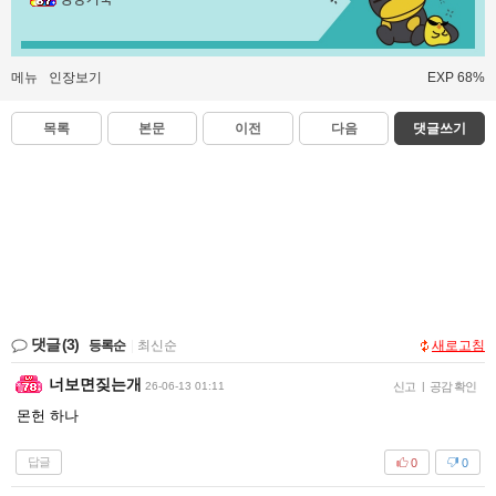
메뉴
인장보기
EXP 68%
목록
본문
이전
다음
댓글쓰기
댓글
(3)
등록순
|
최신순
새로고침
너보면짖는개
26-06-13 01:11
신고
|
공감 확인
몬헌 하나
답글
0
0