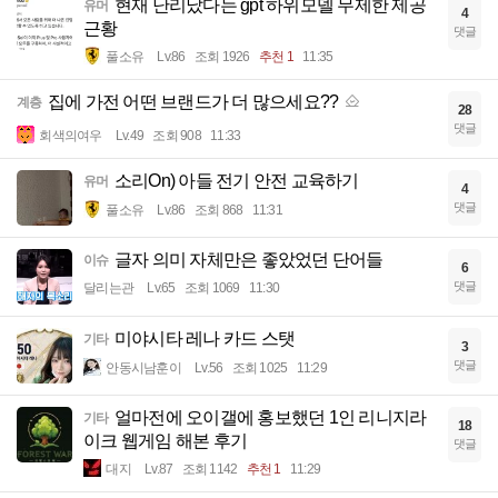
현재 난리났다는 gpt 하위모델 무제한 제공
유머
4
근황
댓글
풀소유
Lv.86
조회 1926
추천 1
11:35
집에 가전 어떤 브랜드가 더 많으세요??
계층
28
댓글
회색의여우
Lv.49
조회 908
11:33
소리On) 아들 전기 안전 교육하기
유머
4
댓글
풀소유
Lv.86
조회 868
11:31
글자 의미 자체만은 좋았었던 단어들
이슈
6
댓글
달리는관
Lv.65
조회 1069
11:30
미야시타 레나 카드 스탯
기타
3
댓글
안동시남훈이
Lv.56
조회 1025
11:29
얼마전에 오이갤에 홍보했던 1인 리니지라
기타
18
이크 웹게임 해본 후기
댓글
대지
Lv.87
조회 1142
추천 1
11:29