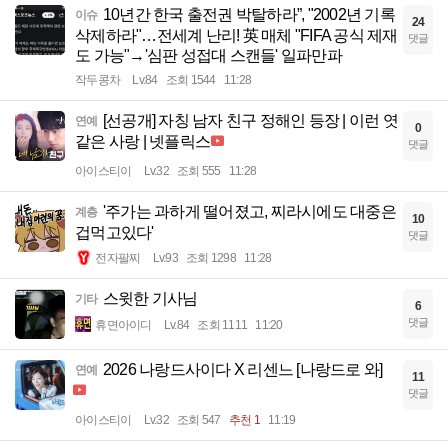
10년간 한국 출전권 박탈하라”, "2002년 기록
이슈
24
삭제하라"…전세계 난리! 英 매체 "FIFA 공식 제재
댓글
도 가능"→'심판 성접대 스캔들' 일파만파
작두콩차
Lv.84
조회 1544
11:28
[선공개] 자칭 남자 친구 정해인 등장 | 이런 엿
연예
0
같은 사랑 | 넷플릭스
댓글
아이스티이
Lv.32
조회 555
11:28
'주가는 과하게 떨어졌고, 찌라시에도 대중은
계층
10
겁먹고있다'
댓글
전자팔찌
Lv.93
조회 1298
11:28
스윗한 기사님
기타
6
댓글
휴면아이디
Lv.84
조회 1111
11:20
2026 나랑드사이다 X 리센느 [나랑드로 와]
연예
11
댓글
아이스티이
Lv.32
조회 547
추천 1
11:19