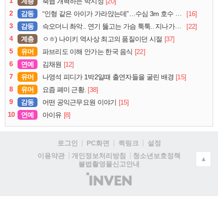
1
계층
[20]
축협 개혁하는 박지성
2
감동
[16]
“인형 같은 아이가 가라앉는데”…수심 3m 호수 뛰어든 60대 의인
3
감동
[22]
슥오더니 촤악.. 연기 뚫고는 가슴 툭툭.. 지나가던 아재의 정체
4
계층
[37]
ㅇㅎ) 나이키 역사상 최고의 품질이던 시절
5
유머
[22]
파브리도 이해 안가는 한국 음식
6
연예
[12]
김채원
7
유머
[15]
나영석 피디가 1박2일때 출연자들을 굴린 배경
8
유머
[38]
요즘 폐미 근황.
9
감동
[15]
어떤 공익근무요원 이야기
10
연예
[8]
아이유
로그인
PC화면
퀵링크
설정
청소년보호정책
이용약관
개인정보처리방침
▲
불법촬영물신고안내
(주)
인
벤