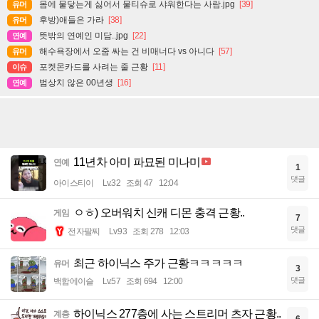
몸에 물닿는게 싫어서 물티슈로 샤워한다는 사람.jpg
[39]
유머
후방)애들은 가라
[38]
유머
뜻밖의 연예인 미담..jpg
[22]
연예
해수욕장에서 오줌 싸는 건 비매너다 vs 아니다
[57]
유머
포켓몬카드를 사려는 줄 근황
[11]
이슈
범상치 않은 00년생
[16]
연예
11년차 아미 파묘된 미나미
연예
1
댓글
아이스티이
Lv.32
조회 47
12:04
ㅇㅎ) 오버워치 신캐 디몬 충격 근황..
게임
7
댓글
전자팔찌
Lv.93
조회 278
12:03
최근 하이닉스 주가 근황ㅋㅋㅋㅋㅋ
유머
3
댓글
백합에이슬
Lv.57
조회 694
12:00
하이닉스 277층에 사는 스트리머 츠자 근황..
계층