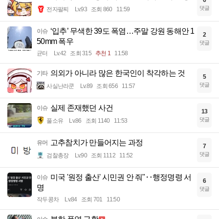
6
댓글
전자팔찌
Lv.93
조회 860
11:59
‘입추’ 무색한 39도 폭염…주말 강원 동해안 1
이슈
2
50mm 폭우
댓글
균터
Lv.42
조회 315
추천 1
11:58
의외가 아니라 많은 한국인이 착각하는 것
기타
5
댓글
사실난라쿤
Lv.89
조회 656
11:57
실제 존재했던 사건
이슈
13
댓글
풀소유
Lv.86
조회 1140
11:53
고추참치가 만들어지는 과정
유머
7
댓글
검찰총장
Lv.90
조회 1112
11:52
미국 '원정 출산' 시민권 안 줘"‥행정명령 서
이슈
6
명
댓글
작두콩차
Lv.84
조회 701
11:50