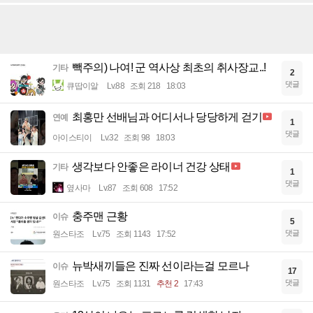
빽주의) 나여! 군 역사상 최초의 취사장교..!
기타
2
댓글
큐땁이알
Lv.88
조회 218
18:03
최홍만 선배님과 어디서나 당당하게 걷기
연예
1
댓글
아이스티이
Lv.32
조회 98
18:03
생각보다 안좋은 라이너 건강 상태
기타
1
댓글
옆사마
Lv.87
조회 608
17:52
충주맨 근황
이슈
5
댓글
원스타조
Lv.75
조회 1143
17:52
뉴박새끼들은 진짜 선이라는걸 모르나
이슈
17
댓글
원스타조
Lv.75
조회 1131
추천 2
17:43