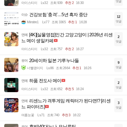
댓글
아이스티이
Lv.32
조회 939
추천 2
16:30
건강보험 '충격'…5년 흑자 중단
이슈
12
댓글
Minstre1
Lv.77
조회 3365
추천 1
16:28
[4K][실물영접]인간 고양고양이 | 2026년 리센
연예
2
느 메이 생일카페
댓글
아이스티이
Lv.32
조회 757
추천 2
16:27
20세이하 일본 갸루누나들
유머
9
댓글
너빨갱이지
Lv.86
조회 2664
추천 1
16:26
하품 전도사 메이
연예
2
댓글
아이스티이
Lv.32
조회 652
추천 5
16:24
리센느가 격투게임 캐릭터가 된다면!? [리센
연예
3
느 파이터즈]
댓글
여름눈꽃
Lv.71
조회 740
추천 3
16:22
후방)40대누나. 모닝루틴
유머