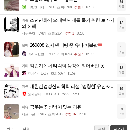
29
댓글
너빨갱이지
Lv.86
조회 6789
추천 1
16:10
소년만화의 오래된 난제를 풀기 위한 토가시
계층
17
의 선택
댓글
작두콩차
Lv.84
조회 2354
추천 2
16:10
260808 있지 팬미팅 중 유나 버블팝
연예
5
댓글
어쩌다한번
Lv.77
조회 1093
추천 2
16:09
떡인지에서 타락의 상징이 되어버린 옷
기타
12
댓글
옆사마
Lv.87
조회 5077
15:59
대한신경정신의학회 피셜, '멍청한' 유전자...
계층
10
댓글
전자팔찌
Lv.93
조회 2588
15:59
극우는 정신병이 맞는 이유
이슈
39
댓글
세프라딘
Lv.85
조회 2686
추천 16
15:58
최근
다음
검색
글쓰기