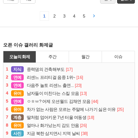
1
2
3
4
5
오픈 이슈 갤러리 화제글
오늘의 화제
주간
월간
이슈
1
지식
[17]
중력댐의 건축해부도
2
연예
[16]
리센느 프리티걸 음중 1위~
3
연예
[23]
다음주 놀토 리센느 출연...
4
유머
[13]
남자들이 미친다는 스킬 모음
5
연예
[44]
ㅇㅎㅂ? 어제 오션월드 김채연 모음
6
유머
[25]
차가 없는 사람은 모르는 주말에 나가기 싫은 이유
7
계층
[18]
딸처럼 업어키운 7년 터울 여동생
8
유머
[26]
얼마나 화가났는지 감도 안옴
9
사진
[38]
지금 북한 삼지연시 지역 날씨