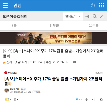
인벤
오픈이슈갤러리
전체보기
공
검
글
지
색
내글
내 댓글
10추글
on/off
쓰
기
[이슈]
[속보]스페이스X 주가 17% 급등 출발…기업가치 2조달러
돌파
신라
댓글: 6 개
조회:
5340
추천:
2
2026-06-13 01:10:19