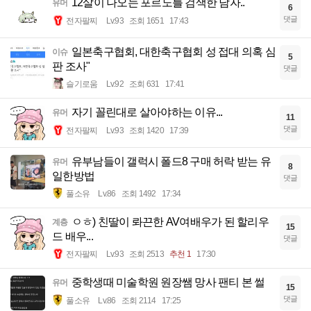
12살이 나오는 포르노를 검색한 남자..
유머
6
댓글
전자팔찌
Lv.93
조회 1651
17:43
일본축구협회, 대한축구협회 성 접대 의혹 심
이슈
5
판 조사"
댓글
슬기로움
Lv.92
조회 631
17:41
자기 꼴린대로 살아야하는 이유...
유머
11
댓글
전자팔찌
Lv.93
조회 1420
17:39
유부남들이 갤럭시 폴드8 구매 허락 받는 유
유머
8
일한방법
댓글
풀소유
Lv.86
조회 1492
17:34
ㅇㅎ) 친딸이 롸끈한 AV여배우가 된 할리우
계층
15
드 배우...
댓글
전자팔찌
Lv.93
조회 2513
추천 1
17:30
중학생때 미술학원 원장쌤 망사 팬티 본 썰
유머
15
댓글
풀소유
Lv.86
조회 2114
17:25