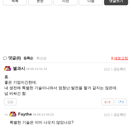
목록
본문
이전
다음
댓글쓰기
댓글
(6)
등록순
|
최신순
새로고침
별과시
26-06-13 01:14
신고
|
공감 확인
흠.
좋은 기업이긴한데.
내 생전에 특별한 기술이나와서 엄청난 발전을 할거 같지는 않은데.
넘 비싸긴 함.
답글
0
0
Faythe
26-06-13 04:23
신고
|
공감 확인
특별한 기술은 이미 나오지 않았나요?