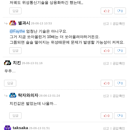
저궤도 위성통신기술을 상용화하긴 했는데,,
답글
2
0
별과시
26-06-13 10:53
신고
|
공감 확인
@Faythe
엄청난 기술은 아니구요.
그거 지금 쏘아올린거 10배는 더 쏘아올려야하거든요.
그쯤되면 슬슬 떨어지는 위성때문에 문제가 발생할 가능성이 커져요.
답글
0
0
치킨
26-06-13 01:16
신고
|
공감 확인
우주…
답글
0
0
탁자와의자
26-06-13 01:24
신고
|
공감 확인
치킨값은 벌었는데 나올까...
답글
0
0
taksaka
26-06-13 01:51
신고
|
공감 확인