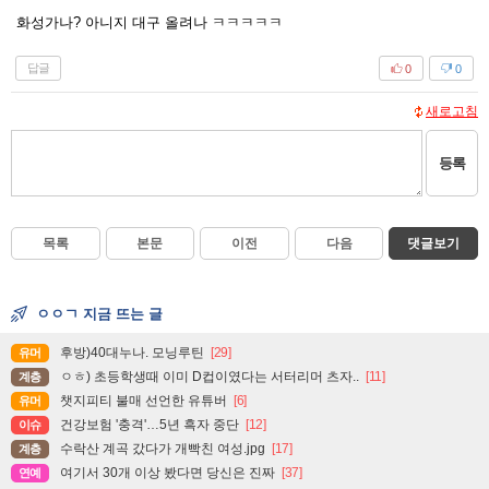
화성가나? 아니지 대구 올려나 ㅋㅋㅋㅋㅋ
답글
0
0
새로고침
등록
목록
본문
이전
다음
댓글보기
ㅇㅇㄱ 지금 뜨는 글
후방)40대누나. 모닝루틴
[29]
유머
ㅇㅎ) 초등학생때 이미 D컵이였다는 서터리머 츠자..
[11]
계층
챗지피티 불매 선언한 유튜버
[6]
유머
건강보험 '충격'…5년 흑자 중단
[12]
이슈
수락산 계곡 갔다가 개빡친 여성.jpg
[17]
계층
여기서 30개 이상 봤다면 당신은 진짜
[37]
연예