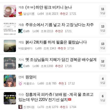
(ㅎㅂ) 하얀 핑크 비키니 눈나
계층
11
댓글
달섭지롱
Lv.94
조회 2023
추천 2
17:21
주유소에서 기름 넣고 차 고장 났다는 차주
계층
13
댓글
Earth
Lv.96
조회 2213
추천 2
17:21
붉사 2회차를 하게 될줄은 몰랐습니다
게임
13
댓글
바람을베다
Lv.86
조회 1343
추천 3
17:16
옛 조상님들의 지혜가 담긴 경복궁 배수설계
지식
12
댓글
Earth
Lv.96
조회 1393
추천 2
17:16
원영이
연예
4
댓글
케를로스
Lv.86
조회 785
추천 1
17:12
장흥계곡 피카츄 / 보배 펌 - 계곡 물 흐르고
이슈
6
있는데 무단 220V 전기선 설치
댓글
진겟타원
Lv.70
조회 1279
추천 1
17:04