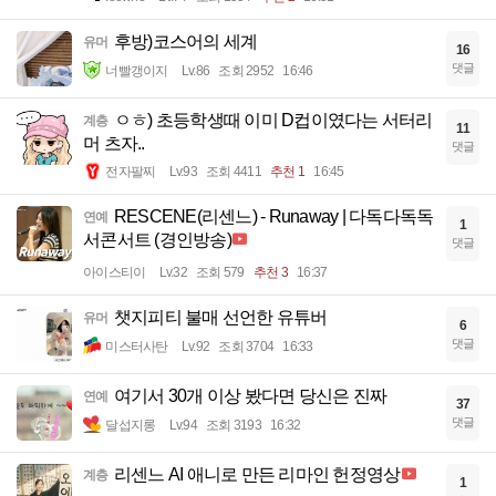
후방)코스어의 세계
유머
16
댓글
너빨갱이지
Lv.86
조회 2952
16:46
ㅇㅎ) 초등학생때 이미 D컵이였다는 서터리
계층
11
머 츠자..
댓글
전자팔찌
Lv.93
조회 4411
추천 1
16:45
RESCENE(리센느) - Runaway | 다독다독독
연예
1
서콘서트 (경인방송)
댓글
아이스티이
Lv.32
조회 579
추천 3
16:37
챗지피티 불매 선언한 유튜버
유머
6
댓글
미스터사탄
Lv.92
조회 3704
16:33
여기서 30개 이상 봤다면 당신은 진짜
연예
37
댓글
달섭지롱
Lv.94
조회 3193
16:32
리센느 AI 애니로 만든 리마인 헌정영상
계층
1