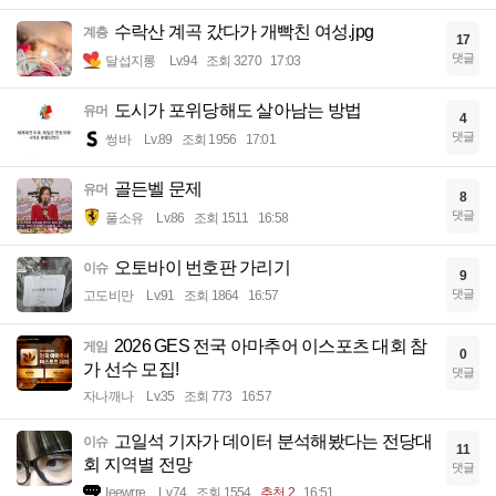
수락산 계곡 갔다가 개빡친 여성.jpg
계층
17
댓글
달섭지롱
Lv.94
조회 3270
17:03
도시가 포위당해도 살아남는 방법
유머
4
댓글
썽바
Lv.89
조회 1956
17:01
골든벨 문제
유머
8
댓글
풀소유
Lv.86
조회 1511
16:58
오토바이 번호판 가리기
이슈
9
댓글
고도비만
Lv.91
조회 1864
16:57
2026 GES 전국 아마추어 이스포츠 대회 참
게임
0
가 선수 모집!
댓글
자나깨나
Lv.35
조회 773
16:57
고일석 기자가 데이터 분석해봤다는 전당대
이슈
11
회 지역별 전망
댓글
Ieewrre
Lv.74
조회 1554
추천 2
16:51