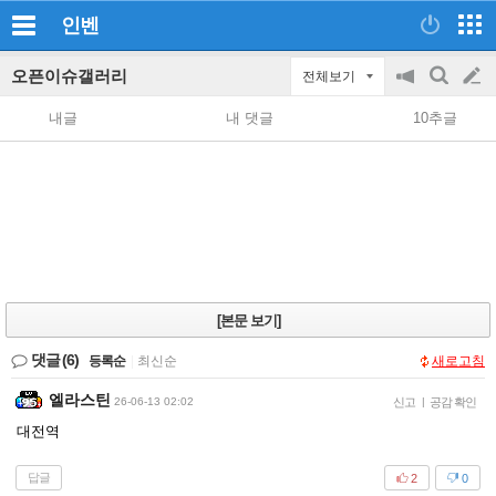
인벤
오픈이슈갤러리
전체보기
공
검
글
지
색
내글
내 댓글
10추글
on/off
쓰
기
[본문 보기]
댓글
(6)
등록순
|
최신순
새로고침
엘라스틴
26-06-13 02:02
신고
|
공감 확인
대전역
답글
2
0