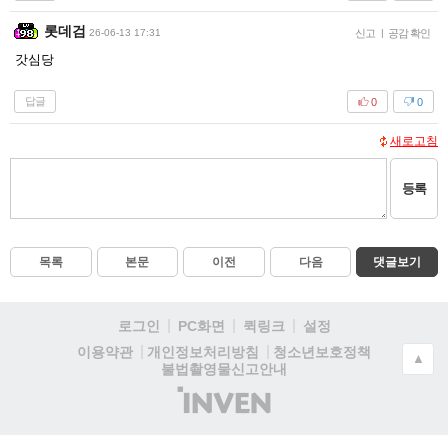
롯데검
26-06-13 17:31
신고
|
공감 확인
갓심당
답글
0
0
새로고침
등록
목록
본문
이전
다음
댓글보기
로그인
PC화면
퀵링크
설정
청소년보호정책
이용약관
개인정보처리방침
▲
불법촬영물신고안내
(주)
인
벤