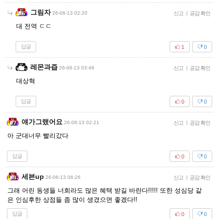
그림자
26-06-13 02:20
신고
|
공감 확인
대 전역 ㄷㄷ
답글
1
0
레몬과즙
26-06-13 03:46
신고
|
공감 확인
대상혁
답글
0
0
얘가그랬어요
26-06-13 02:21
신고
|
공감 확인
아 군대너무 빨리갔다
답글
0
0
세븐up
26-06-13 06:26
신고
|
공감 확인
그래 어린 동생들 너희라도 많은 혜택 받길 바란다!!!!! 또한 성심당 같
은 인심후한 상점들 좀 많이 생겼으면 좋겠다!!
답글
0
0