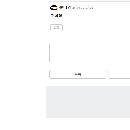
롯데검
26-06-13 17:31
갓심당
답글
목록