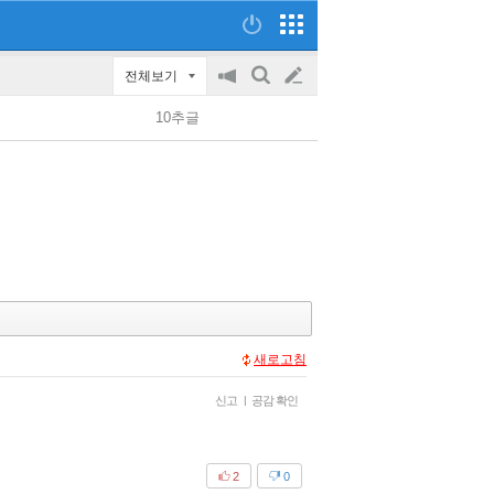
전체보기
공
검
글
지
색
10추글
on/off
쓰
기
새로고침
신고
|
공감 확인
2
0