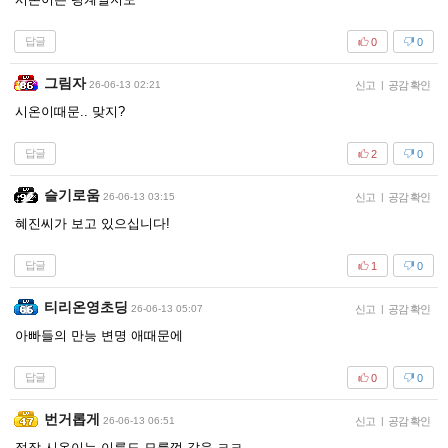
답글
0
0
그림자
26-06-13 02:21
신고
|
공감 확인
시온이때문.. 맞지?
답글
2
0
슬기로움
26-06-13 03:15
신고
|
공감 확인
혜진씨가 보고 있으십니다!
답글
1
0
티리온영초딩
26-06-13 05:07
신고
|
공감 확인
아빠들의 만능 변명 애때문에
답글
0
0
번거롭게
26-06-13 06:51
신고
|
공감 확인
정작 시온이는 이름도 모를껏 같음 ㅋㅋ