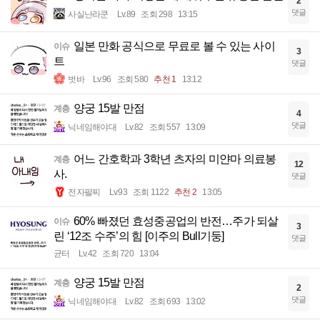
2
댓글
사실난라쿤
Lv.89
조회 298
13:15
일본 만화 공식으로 무료로 볼 수 있는 사이
이슈
3
트
댓글
벗바
Lv.96
조회 580
추천 1
13:12
양궁 15발 만점
계층
4
댓글
닉네임해야대
Lv.82
조회 557
13:09
어느 간호학과 3학년 츠자의 미얀마 의료봉
계층
12
사.
댓글
전자팔찌
Lv.93
조회 1122
추천 2
13:05
60% 빠졌던 효성중공업의 반전…주가 되살
이슈
3
린 ‘12조 수주’의 힘 [이주의 Bull기둥]
댓글
균터
Lv.42
조회 720
13:04
양궁 15발 만점
계층
2
댓글
닉네임해야대
Lv.82
조회 693
13:02