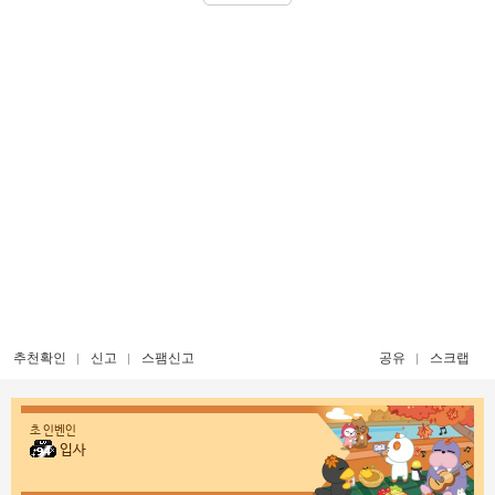
추천확인
신고
스팸신고
공유
스크랩
초 인벤인
입사