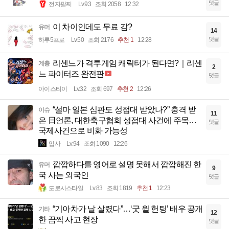
댓글
전자팔찌
Lv.93
조회 2058
12:32
이 차이인데도 무료 감?
유머
14
댓글
하루5프로
Lv.50
조회 2176
추천 1
12:28
리센느가 격투게임 캐릭터가 된다면?｜리센
계층
2
느 파이터즈 완전판
댓글
아이스티이
Lv.32
조회 697
추천 2
12:26
“설마 일본 심판도 성접대 받았나?” 충격 받
이슈
11
은 日언론, 대한축구협회 성접대 사건에 주목…
댓글
국제사건으로 비화 가능성
입사
Lv.94
조회 1090
12:26
깝깝하다를 영어로 설명 못해서 깝깝해진 한
유머
9
국 사는 외국인
댓글
도로시스타일
Lv.83
조회 1819
추천 1
12:23
“기아차가 날 살렸다”…‘굿 윌 헌팅’ 배우 공개
기타
12
한 끔찍 사고 현장
댓글