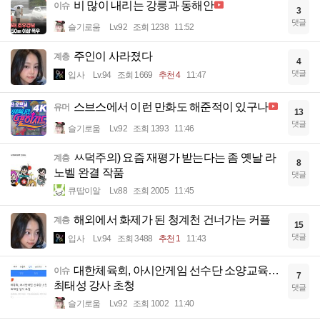
비 많이 내리는 강릉과 동해안
이슈
3
댓글
슬기로움
Lv.92
조회 1238
11:52
주인이 사라졌다
계층
4
댓글
입사
Lv.94
조회 1669
추천 4
11:47
스브스에서 이런 만화도 해준적이 있구나
유머
13
댓글
슬기로움
Lv.92
조회 1393
11:46
ㅆ덕주의) 요즘 재평가 받는다는 좀 옛날 라
계층
8
노벨 완결 작품
댓글
큐땁이알
Lv.88
조회 2005
11:45
해외에서 화제가 된 청계천 건너가는 커플
계층
15
댓글
입사
Lv.94
조회 3488
추천 1
11:43
대한체육회, 아시안게임 선수단 소양교육…
이슈
7
최태성 강사 초청
댓글
슬기로움
Lv.92
조회 1002
11:40