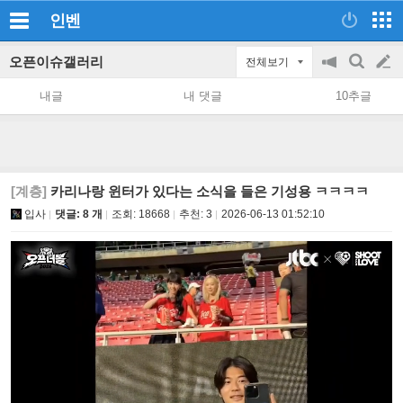
인벤
오픈이슈갤러리
전체보기
공
검
글
지
색
내글
내 댓글
10추글
on/off
쓰
기
[계층]
카리나랑 윈터가 있다는 소식을 들은 기성용 ㅋㅋㅋㅋ
입사
댓글: 8 개
조회:
18668
추천:
3
2026-06-13 01:52:10