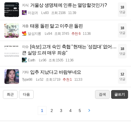
거울상 생명체에 인류는 멸망할것인가?
지식
18
댓글
마검귀
Lv.83
조회 2106
11:39
태풍 돌핀 말고 이주은 돌핀
계층
18
댓글
달섭지롱
Lv.94
조회 3745
추천 6
11:36
[속보] 고개 숙인 축협 "현재는 '성접대' 없어…
이슈
18
큰 실망 드려 매우 죄송"
댓글
Earth
Lv.96
조회 1505
11:36
입추 지났다고 바람부네요
기타
12
댓글
Type98
Lv.52
조회 1719
추천 1
11:33
최근
다음
검색
글쓰기
1
2
3
4
5