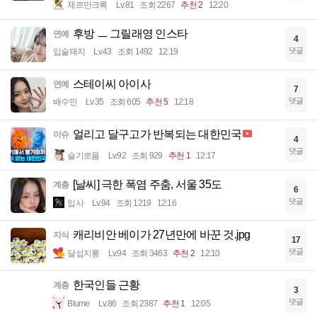
제르만크록
Lv.81
조회 2267
추천 2
12:20
후방 ㅡ 그릴래영 인스타
연예
4
댓글
입술돼지
Lv.43
조회 1492
12:19
스테이씨 아이사
연예
7
댓글
배수민
Lv.35
조회 605
추천 5
12:18
얼리고 달구고가 반복되는 대한민국
이슈
4
댓글
슬기로움
Lv.92
조회 929
추천 1
12:17
[날씨] 극한 폭염 주춤, 서울 35도
계층
6
댓글
입사
Lv.94
조회 1219
12:16
캐리비안 베이가 27년만에 바꾼 것.jpg
지식
17
댓글
달섭지롱
Lv.94
조회 3463
추천 2
12:10
한국인들 근황
계층
3
댓글
Blume
Lv.86
조회 2387
추천 1
12:05