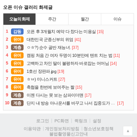
오픈 이슈 갤러리 화제글
오늘의 화제
주간
월간
이슈
1
감동
[15]
오픈 후 3개월치 예약 다 찼다는 미용실
2
유머
[41]
대한민국 군종신부의 위엄
3
계층
[37]
ㅇㅎ?) 순수 골반 재능녀.
4
유머
[11]
캠핑 처음 간 여자 두명이 10분만에 텐트 치는 법
5
유머
[14]
고백하고 차인 딸이 불평하자 바로잡는 어머님
6
유머
[19]
1호선 장판파.jpg
7
유머
[27]
ㅎㅂ) 미니스커트
8
유머
[15]
축협을 한번에 보여주는 짤
9
계층
[17]
이젠 다시는 못 보는 삼파이더맨
10
계층
[17]
단지 내 방송 아나운서를 바꾸고 나서 집중도가 확 올라갔다는 한 아파트의 안내방송
로그인
PC화면
퀵링크
설정
청소년보호정책
이용약관
개인정보처리방침
▲
불법촬영물신고안내