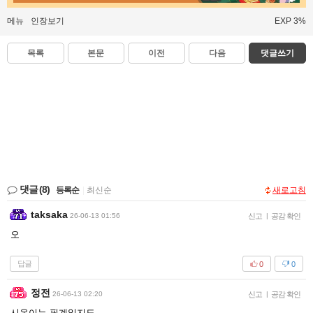
메뉴
인장보기
EXP 3%
목록
본문
이전
다음
댓글쓰기
댓글
(8)
등록순
|
최신순
새로고침
taksaka
26-06-13 01:56
신고
|
공감 확인
오
답글
0
0
정전
26-06-13 02:20
신고
|
공감 확인
시온이는 핑계일지도