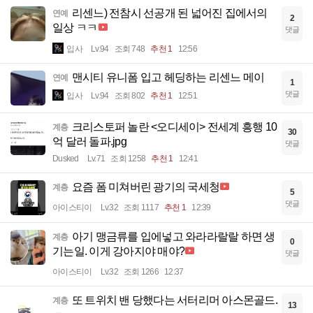
리센느) 전참시 선공개 된 넓어진 집에서의
연예
2
일상 ㅋㅋ
댓글
입사
Lv.94
조회 748
추천 1
12:56
맨시티 유니폼 입고 헤딩하는 리센느 메이
연예
1
댓글
입사
Lv.94
조회 802
추천 1
12:51
크리스토퍼 놀란 <오디세이> 전세계 흥행 10
계층
30
억 달러 돌파.jpg
댓글
Dusked
Lv.71
조회 1258
추천 1
12:41
요즘 폼 미쳐버린 광기의 국세청
계층
5
댓글
아이스티이
Lv.32
조회 1117
추천 1
12:39
아기 맹금류를 입에넣고 와라라랄랄 하면 생
계층
0
기는일. 이게 강아지야 매야?
댓글
아이스티이
Lv.32
조회 1266
12:37
또 트위치 밴 당했다는 서터리머 아스몬골드.
계층
13