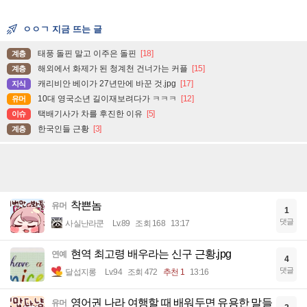
ㅇㅇㄱ 지금 뜨는 글
태풍 돌핀 말고 이주은 돌핀
[18]
계층
해외에서 화제가 된 청계천 건너가는 커플
[15]
계층
캐리비안 베이가 27년만에 바꾼 것.jpg
[17]
지식
10대 영국소년 길이재보려다가 ㅋㅋㅋ
[12]
유머
택배기사가 차를 후진한 이유
[5]
이슈
한국인들 근황
[3]
계층
착쁜놈
유머
1
댓글
사실난라쿤
Lv.89
조회 168
13:17
현역 최고령 배우라는 신구 근황.jpg
연예
4
댓글
달섭지롱
Lv.94
조회 472
추천 1
13:16
영어권 나라 여행할 때 배워두면 유용한 말들
유머