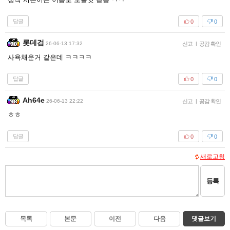
답글
0
0
롯데검
26-06-13 17:32
신고
|
공감 확인
사욕채운거 같은데 ㅋㅋㅋㅋ
답글
0
0
Ah64e
26-06-13 22:22
신고
|
공감 확인
ㅎㅎ
답글
0
0
새로고침
등록
목록
본문
이전
다음
댓글보기