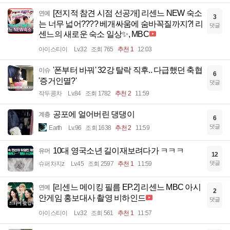
[전지적 참견 시점 선공개] 리센느 NEW 숙소
연예
3
는 너무 넓어???? 베개싸움에 숨바꼭질까지?! 리
댓글
센느의 새로운 숙소 일상✨, MBC
아이스티이
Lv.32
조회 765
추천 1
12:03
'폰부터 바꿔' 32강 탈락 직후.. 다급했던 축협
이슈
6
'증거인멸?'
댓글
작두콩차
Lv.84
조회 1782
추천 2
11:59
공포에 얼어버린 댕댕이
계층
6
댓글
Earth
Lv.96
조회 1638
추천 2
11:59
10대 영국소년 길이재보려다가 ㅋㅋㅋ
유머
12
댓글
슈퍼차지z
Lv.45
조회 2597
추천 1
11:59
[리센느 메이킹 필름 EP.2] 리센느 MBC 아시
연예
2
안게임 홍보대사 촬영 비하인드
댓글
아이스티이
Lv.32
조회 561
추천 1
11:57