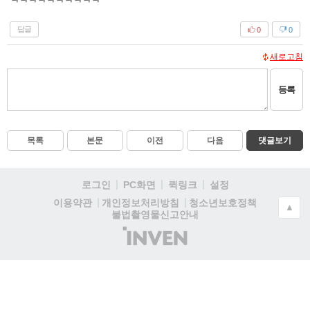
ㅋㅋㅋㅋㅋㅋㅋㅋㅋㅋ
답글
0
0
새로고침
등록
목록
본문
이전
다음
댓글보기
로그인
PC화면
퀵링크
설정
청소년보호정책
이용약관
개인정보처리방침
▲
불법촬영물신고안내
(주)
인
벤