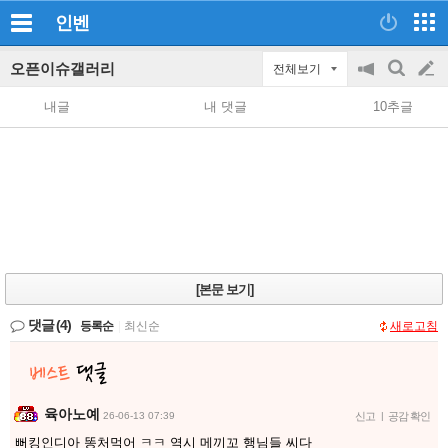
인벤
오픈이슈갤러리
전체보기
공
검
글
지
색
내글
내 댓글
10추글
on/off
쓰
기
[본문 보기]
댓글
(4)
등록순
|
최신순
새로고침
육아노예
26-06-13 07:39
신고
|
공감 확인
뻐킹인디아 똥처먹어 ㅋㅋ 역시 메끼꼬 행님들 씨다