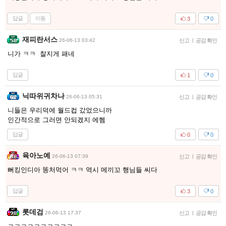
답글
이동
3
0
재피란서스
26-06-13 03:42
신고
|
공감 확인
니가 ㅋㅋ 찰지게 패네
답글
1
0
닉따위귀차나
26-06-13 05:31
신고
|
공감 확인
니들은 우리덕에 월드컵 갔었으니까
인간적으로 그러면 안되겠지 에헴
답글
0
0
육아노예
26-06-13 07:39
신고
|
공감 확인
뻐킹인디아 똥처먹어 ㅋㅋ 역시 메끼꼬 행님들 씨다
답글
3
0
롯데검
26-06-13 17:37
신고
|
공감 확인