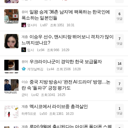
일왕 승계 '36촌 남자'에 팩폭하는 한국인에
유머
6
폭소하는 일본인들
댓글
옆사마
Lv.87
조회 1051
16:31
이승우 선수, 맨시티랑 뛰어보니 격차가 많이
계층
7
느껴지셨나요?
댓글
입사
Lv.94
조회 966
16:29
우크라이나군이 경악한 한국 보급물자
유머
14
댓글
게맛살튀김
Lv.44
조회 1506
16:28
중국 지방 방송사 ‘완전 AI 드라마’ 방영…논
이슈
7
란 속 ‘돌파구’ 긍정 평가도
댓글
균터
Lv.42
조회 1041
16:25
멕시코에서 라이브중 총격살인
계층
1
댓글
하루5프로
Lv.50
조회 1381
16:23
루머) 9월에 출시된다는 아이폰 폴더폰 스펙
계층