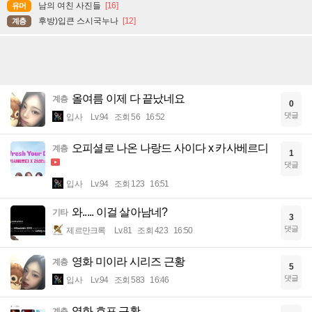
남의 여친 사진들
[16]
유머
후방)입큰 스시국누나
[12]
계층
올여름 이제 다 끝났네요
계층
0
댓글
입사
Lv.94
조회 56
16:52
오피셜로 나온 나랑드 사이다 x 카사베르디
계층
1
댓글
입사
Lv.94
조회 123
16:51
와..... 이걸 살아남네?
기타
3
댓글
제르만크록
Lv.81
조회 423
16:50
영화 미이라 시리즈 근황
계층
5
댓글
입사
Lv.94
조회 583
16:46
영화 호프 근황
계층