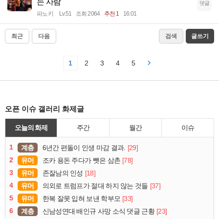
는 사람
댓글
파노키
Lv.51
조회 2064
추천 1
16:01
최근
다음
검색
글쓰기
1
2
3
4
5
오픈 이슈 갤러리 화제글
오늘의 화제
주간
월간
이슈
1
계층
[29]
6년간 편돌이 인생 마감 결과.
2
유머
[78]
조카 용돈 주다가 뺏은 삼촌
3
유머
[18]
존잘남의 인성
4
유머
[37]
의외로 트럼프가 절대 하지 않는 것들
5
유머
[33]
한복 잘못 입혀 보낸 학부모
6
계층
[23]
신남성연대 배인규 사망 소식 댓글 근황