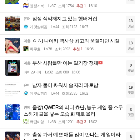
명량거북
Lv.87
조회 1754
추천 1
16:10
점점 삭막해지고 있는 햄버거집
유머
13
댓글
게맛살튀김
Lv.44
조회 2123
16:07
ㅇㅎ) 나이키 역사상 최고의 품질이던 시절
계층
13
댓글
화무호
Lv.78
조회 2892
추천 1
16:06
부산 사람들만 아는 일기장 정체
계층
0
댓글
아이스티이
Lv.32
조회 680
16:06
남자 둘이 싸워서 술자리 파토남
유머
19
댓글
게맛살튀김
Lv.44
조회 2535
16:02
움짤) QWER의 리더 쵸단, 농구 게임 중 스무
연예
3
스하게 골을 넣는 모습 화제로 올라
댓글
큐땁이알
Lv.88
조회 1201
추천 3
16:02
출장 가서 예쁜 애들 많이 만나는 게 일이라
유머
6