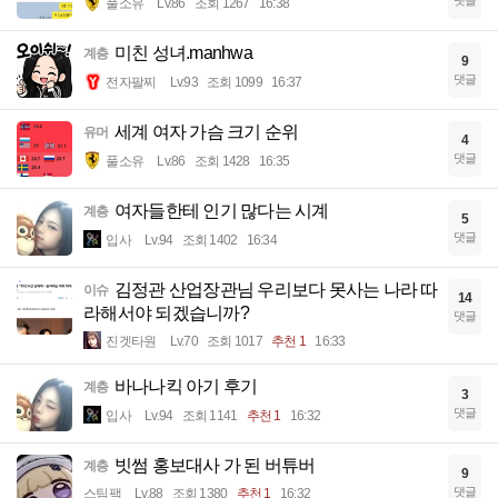
댓글
풀소유
Lv.86
조회 1267
16:38
미친 성녀.manhwa
계층
9
댓글
전자팔찌
Lv.93
조회 1099
16:37
세계 여자 가슴 크기 순위
유머
4
댓글
풀소유
Lv.86
조회 1428
16:35
여자들한테 인기 많다는 시계
계층
5
댓글
입사
Lv.94
조회 1402
16:34
김정관 산업장관님 우리보다 못사는 나라 따
이슈
14
라해서야 되겠습니까?
댓글
진겟타원
Lv.70
조회 1017
추천 1
16:33
바나나킥 아기 후기
계층
3
댓글
입사
Lv.94
조회 1141
추천 1
16:32
빗썸 홍보대사 가 된 버튜버
계층
9
댓글
스팀팩
Lv.88
조회 1380
추천 1
16:32