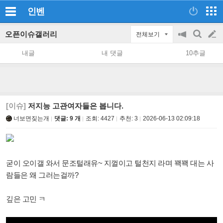
인벤
오픈이슈갤러리
전체보기
공
검
글
지
색
내글
내 댓글
10추글
on/off
쓰
기
[이슈]
저지능 고관여자들은 봅니다.
너보면짖는개
댓글: 9 개
조회:
4427
추천:
3
2026-06-13 02:09:18
굳이 오이갤 와서 문조털래유~ 지껄이고 털천지 라며 꽥꽥 대는 사
람들은 왜 그러는걸까?
깊은 고민 ㅋ