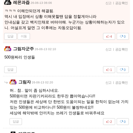
레몬과즙
26-06-13 06:06
신고
|
공감 확인
ㅋㅋㅋ 이해안되던게 해결됨.
역시 내 입장에서 상황 이해못할땐 답을 정할게아니라
인내심을 갖고 백지인채로 버텨야해. 누군가는 상황이해하는자가 있으
니. 어설프게 알면 그 이후에는 자동오답이됨.
답글
이동
4
0
그림자군주
26-06-13 02:10
신고
|
공감 확인
500원짜리 인생들
답글
1
0
그림자
26-06-13 02:20
신고
|
공감 확인
허.. 참.. 말이 좀 심하시네요.
500원이면 자판기커피라도 한두잔 뽑아먹습니다!!
저런 인생들은 세상에 단 한번도 도움이되는 일을 한적이 없는데 가치
있는 500원에 비교하다니!! 500원이 불쌍하네요!!
세상에 해악밖에 안끼치는 쓰레기 인생들로 바꿔주세요
답글
2
0