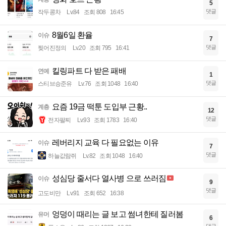
5
댓글
작두콩차
Lv.84
조회 808
16:45
8월6일 환율
이슈
7
댓글
찢어진정의
Lv.20
조회 795
16:41
킬링파트 다 받은 패배
연예
1
댓글
스티브승준유
Lv.76
조회 1048
16:40
요즘 19금 떡툰 도입부 근황..
계층
12
댓글
전자팔찌
Lv.93
조회 1783
16:40
레버리지 교육 다 필요없는 이유
이슈
7
댓글
하늘값람쥐
Lv.82
조회 1048
16:40
성심당 줄서다 열사병 으로 쓰러짐
이슈
9
댓글
고도비만
Lv.91
조회 652
16:38
엉덩이 때리는 글 보고 썸녀한테 질러봄
유머
6