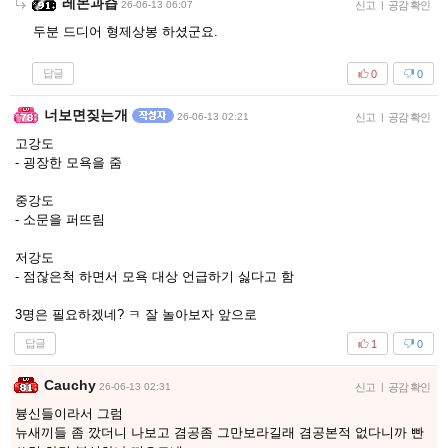
레몬과즙
26-06-13 06:07
신고
|
공감 확인
두분 드디어 형제상봉 하셨군요.
답글
0
0
너보면짖는개
26-06-13 02:21
신고
|
공감 확인
고강도
- 굉장한 모욕을 줌
중강도
- 소문을 퍼뜨림
저강도
- 점잖은척 하면서 모욕 대상 언급하기 싫다고 함
3명은 필요하겠네? ㅋ 잘 놀아보자 앞으로
답글
1
0
Cauchy
26-06-13 02:31
신고
|
공감 확인
븅신들이라서 그럼
뉴새끼들 좀 깠더니 나보고 겸공좀 그만보라길래 겸공본적 없다니까 빤