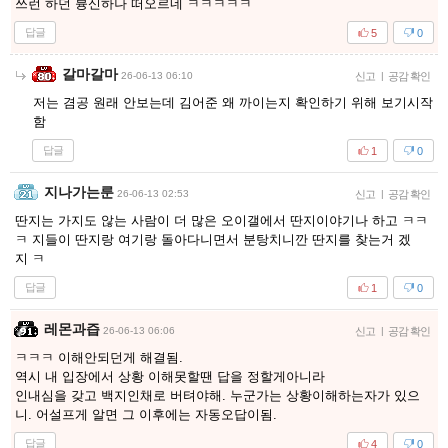
쓰런 하던 븅신하나 떠오르네 ㅋㅋㅋㅋㅋ
답글
5
0
갈마갈마
26-06-13 06:10
신고
|
공감 확인
저는 겸공 원래 안보는데 김어준 왜 까이는지 확인하기 위해 보기시작
함
답글
1
0
지나가는룬
26-06-13 02:53
신고
|
공감 확인
딴지는 가지도 않는 사람이 더 많은 오이갤에서 딴지이야기나 하고 ㅋㅋ
ㅋ 지들이 딴지랑 여기랑 돌아다니면서 분탕치니깐 딴지를 찾는거 겠
지 ㅋ
답글
1
0
레몬과즙
26-06-13 06:06
신고
|
공감 확인
ㅋㅋㅋ 이해안되던게 해결됨.
역시 내 입장에서 상황 이해못할땐 답을 정할게아니라
인내심을 갖고 백지인채로 버텨야해. 누군가는 상황이해하는자가 있으
니. 어설프게 알면 그 이후에는 자동오답이됨.
답글
4
0