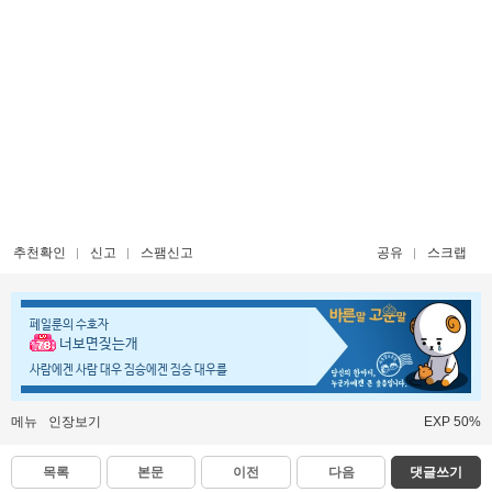
추천확인
신고
스팸신고
공유
스크랩
페일룬의 수호자
너보면짖는개
사람에겐 사람 대우 짐승에겐 짐승 대우를
메뉴
인장보기
EXP 50%
목록
본문
이전
다음
댓글쓰기