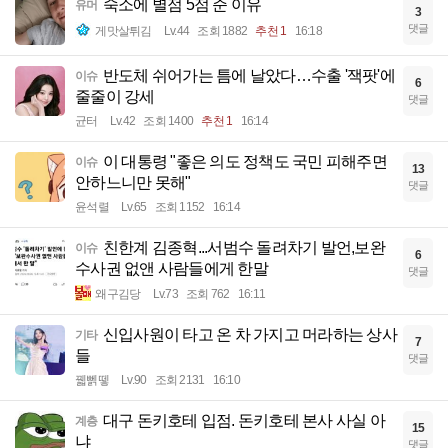
숙소에 별점 5점 준 이유
유머
3
댓글
게맛살튀김
Lv.44
조회 1882
추천 1
16:18
반도체 쉬어가는 틈에 날았다…수출 '잭팟'에
이슈
6
줄줄이 강세
댓글
균터
Lv.42
조회 1400
추천 1
16:14
이 대통령 "좋은 의도 정책도 국민 피해주면
이슈
13
안하느니만 못해"
댓글
윤석렬
Lv.65
조회 1152
16:14
친한계 김종혁...서범수 돌려차기 발언,보완
이슈
6
수사권 없앤 사람들에게 한말
댓글
왜구김당
Lv.73
조회 762
16:11
신입사원이 타고 온 차 가지고 머라하는 상사
기타
7
들
댓글
꿻뻵뗗
Lv.90
조회 2131
16:10
대구 돈키호테 입점. 돈키호테 본사 사실 아
계층
15
냐
댓글