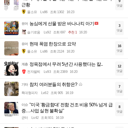
9
근황
댓글
풀소유
Lv.86
조회 1302
16:23
농심에게 선물 받은 바나나킥 아기
유머
3
댓글
슬기로움
Lv.92
조회 697
추천 1
16:20
현재 폭염 한장으로 요약
유머
16
댓글
풀소유
Lv.86
조회 2124
16:20
정육점에서 무려 5년간 사용했다는 칼..
계층
12
댓글
전자팔찌
Lv.93
조회 2389
16:20
참치 여러분들의 취향은?
기타
7
댓글
특대형피자
Lv.62
조회 905
16:19
"미국 '황금함대' 전함 건조 비용 50% 넘게 급
이슈
8
증…사업 실현 불확실"
댓글
균터
Lv.42
조회 931
16:19