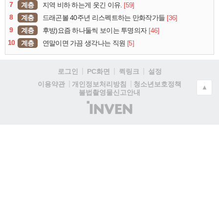
7
계층
[59]
지역 비하 하는게 웃긴 이유.
8
계층
[36]
드래곤볼 40주년 리스펙트하는 만화작가들
9
계층
[46]
후방)요즘 하나둘씩 보이는 투명의자
10
계층
[5]
연말이면 가끔 생각나는 직원
로그인
PC화면
퀵링크
설정
청소년보호정책
이용약관
개인정보처리방침
▲
불법촬영물신고안내
(주)
인
벤