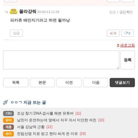
몰라걍줘
26-06-13 11:29
신고
|
공감 확인
피카츄 배만지기라고 하면 될까낭
답글
0
0
새로고침
등록
목록
본문
이전
다음
댓글보기
ㅇㅇㄱ 지금 뜨는 글
조상 찾기 DNA 검사를 해본 유튜버
[11]
기타
남친이 운전하는데 옆에서 자꾸 자서 미안한 여친
[10]
유머
서울 강남역 근황
[12]
계층
전립선염 치료 받고 현타 씨게 온 이유
[19]
유머