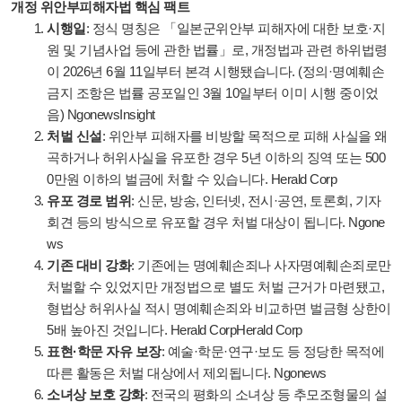
개정 위안부피해자법 핵심 팩트
시행일
: 정식 명칭은 「일본군위안부 피해자에 대한 보호·지
원 및 기념사업 등에 관한 법률」로, 개정법과 관련 하위법령
이 2026년 6월 11일부터 본격 시행됐습니다. (정의·명예훼손
금지 조항은 법률 공포일인 3월 10일부터 이미 시행 중이었
음)
Ngonews
Insight
처벌 신설
: 위안부 피해자를 비방할 목적으로 피해 사실을 왜
곡하거나 허위사실을 유포한 경우 5년 이하의 징역 또는 500
0만원 이하의 벌금에 처할 수 있습니다.
Herald Corp
유포 경로 범위
: 신문, 방송, 인터넷, 전시·공연, 토론회, 기자
회견 등의 방식으로 유포할 경우 처벌 대상이 됩니다.
Ngone
ws
기존 대비 강화
: 기존에는 명예훼손죄나 사자명예훼손죄로만
처벌할 수 있었지만 개정법으로 별도 처벌 근거가 마련됐고,
형법상 허위사실 적시 명예훼손죄와 비교하면 벌금형 상한이
5배 높아진 것입니다.
Herald Corp
Herald Corp
표현·학문 자유 보장
: 예술·학문·연구·보도 등 정당한 목적에
따른 활동은 처벌 대상에서 제외됩니다.
Ngonews
소녀상 보호 강화
: 전국의 평화의 소녀상 등 추모조형물의 설