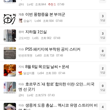
균터
Lv.42
조회 844
추천 1
07:49
이번 풍향중을 본 부여군
계층
3
댓글
강슬기
Lv.94
조회 934
07:48
지하철 1인실
유머
3
댓글
고도비만
Lv.91
조회 902
07:48
PS5 패키지에 부착된 공지 스티커
이슈
0
댓글
빈센트멧젠
Lv.60
조회 718
07:48
8월 6일 목요일 날씨 + 운세
지식
2
댓글
달섭지롱
Lv.94
조회 333
07:44
호르무즈 '새 항로' 합의한 이란·오만…미국
이슈
0
엔 선 긋기
댓글
균터
Lv.42
조회 579
07:43
생중계 도중 총살… 멕시코 유명 스트리머 비
이슈
4