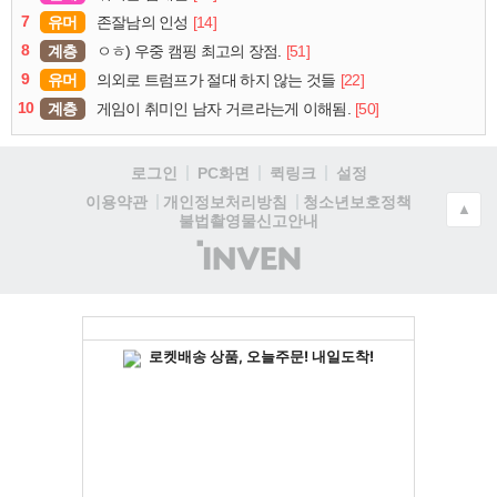
7
유머
[14]
존잘남의 인성
8
계층
[51]
ㅇㅎ) 우중 캠핑 최고의 장점.
9
유머
[22]
의외로 트럼프가 절대 하지 않는 것들
10
계층
[50]
게임이 취미인 남자 거르라는게 이해됨.
로그인
PC화면
퀵링크
설정
청소년보호정책
이용약관
개인정보처리방침
▲
불법촬영물신고안내
(주)
인
벤