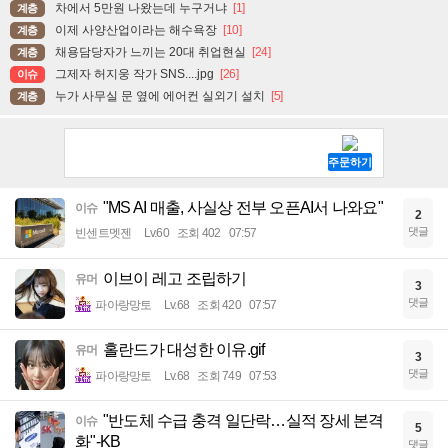
차에서 5만원 나왔는데 누구거냐
[1]
계층
이제 사양산업이라는 해수욕장
[10]
계층
채용담당자가 느끼는 20대 취업현실
[24]
계층
그제자 허지웅 작가 SNS....jpg
[26]
이슈
누가 사무실 문 옆에 에어컨 실외기 설치
[5]
계층
"MS AI 매출, 사실상 전부 오픈AI서 나와요"
이슈
2
댓글
빈센트멧젠
Lv.60
조회 402
07:57
이브이 레고 조립하기
유머
3
댓글
파아랑망토
Lv.68
조회 420
07:57
홀란드가 대성한 이유.gif
유머
3
댓글
파아랑망토
Lv.68
조회 749
07:53
"반도체 수급 충격 일단락…실적 장세 본격
이슈
5
화"-KB
댓글