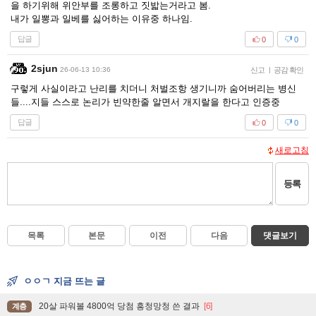
을 하기위해 위안부를 조롱하고 짓밟는거라고 봄.
내가 일뽕과 일베를 싫어하는 이유중 하나임.
답글
0
0
2sjun
26-06-13 10:36
신고
|
공감 확인
구렇게 사실이라고 난리를 치더니 처벌조항 생기니까 숨어버리는 병신
들....지들 스스로 논리가 빈약한줄 알면서 개지랄을 한다고 인증중
답글
0
0
새로고침
등록
목록
본문
이전
다음
댓글보기
ㅇㅇㄱ 지금 뜨는 글
20살 파워볼 4800억 당첨 흥청망청 쓴 결과
[6]
계층