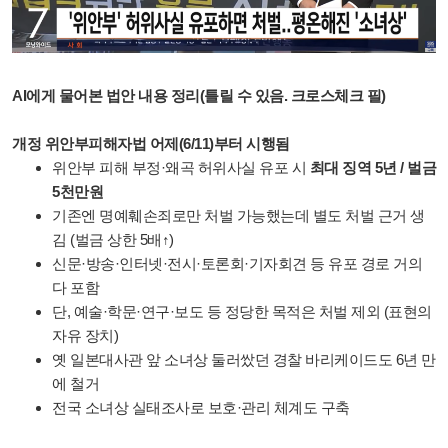
AI에게 물어본 법안 내용 정리(틀릴 수 있음. 크로스체크 필)
개정 위안부피해자법 어제(6/11)부터 시행됨
위안부 피해 부정·왜곡 허위사실 유포 시
최대 징역 5년 / 벌금
5천만원
기존엔 명예훼손죄로만 처벌 가능했는데 별도 처벌 근거 생
김 (벌금 상한 5배↑)
신문·방송·인터넷·전시·토론회·기자회견 등 유포 경로 거의
다 포함
단, 예술·학문·연구·보도 등 정당한 목적은 처벌 제외 (표현의
자유 장치)
옛 일본대사관 앞 소녀상 둘러쌌던 경찰 바리케이드도 6년 만
에 철거
전국 소녀상 실태조사로 보호·관리 체계도 구축