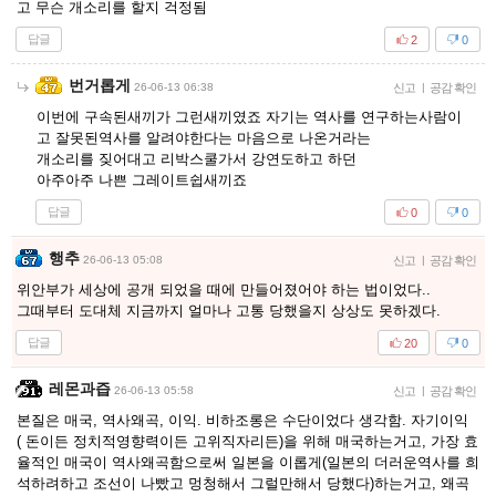
고 무슨 개소리를 할지 걱정됨
답글
2
0
번거롭게
26-06-13 06:38
신고
|
공감 확인
이번에 구속된새끼가 그런새끼였죠 자기는 역사를 연구하는사람이
고 잘못된역사를 알려야한다는 마음으로 나온거라는
개소리를 짖어대고 리박스쿨가서 강연도하고 하던
아주아주 나쁜 그레이트쉽새끼죠
답글
0
0
행추
26-06-13 05:08
신고
|
공감 확인
위안부가 세상에 공개 되었을 때에 만들어졌어야 하는 법이었다..
그때부터 도대체 지금까지 얼마나 고통 당했을지 상상도 못하겠다.
답글
20
0
레몬과즙
26-06-13 05:58
신고
|
공감 확인
본질은 매국, 역사왜곡, 이익. 비하조롱은 수단이었다 생각함. 자기이익
( 돈이든 정치적영향력이든 고위직자리든)을 위해 매국하는거고, 가장 효
율적인 매국이 역사왜곡함으로써 일본을 이롭게(일본의 더러운역사를 희
석하려하고 조선이 나빴고 멍청해서 그럴만해서 당했다)하는거고, 왜곡