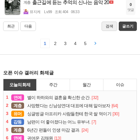
출근길에 듣는 추억의 신나는 음악 20
계층
0
댓글
뮤지케
Lv.99
조회 404
06:33
최근
다음
검색
글쓰기
1
2
3
4
5
오픈 이슈 갤러리 화제글
오늘의 화제
주간
월간
이슈
1
연예
[32]
별이 하하와의 결혼을 확신한 순간.
2
계층
[64]
사망했다는 신남성연대 대표에 대해 알아보자
3
유머
[30]
싱글벙글 아프리카 사람들한테 한국 쌀 먹이기
4
감동
[7]
남편이 더 좋아졌다는 어느 유부녀.
5
계층
[24]
6년간 편돌이 인생 마감 결과.
6
연예
[13]
귀여운 김채원