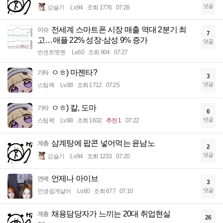
댓글
강슬기
Lv.94
조회 1776
07:28
전세계 스마트폰 시장 매출 역대 2분기 최
이슈
7
고…애플 22% 성장·삼성 9% 증가
댓글
빈센트멧젠
Lv.60
조회 904
07:27
ㅇㅎ) 마젠타?
기타
3
댓글
스팀팩
Lv.88
조회 1712
07:25
ㅇㅎ) 칼, 도마
기타
6
댓글
스팀팩
Lv.88
조회 1632
추천 1
07:22
삼계탕에 팝콘 넣어먹는 윤남노
계층
2
댓글
강슬기
Lv.94
조회 1233
07:20
언제나 아이브
연예
3
댓글
인생쉽게살어
Lv.60
조회 677
07:10
채용담당자가 느끼는 20대 취업현실
계층
26