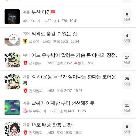
부산 야경
계층
8
댓글
아이스티이
Lv.32
조회 376
19:41
의외로 숨길 수 없는 것
유머
4
댓글
풀소유
Lv.86
조회 1203
19:34
어느 유부남이 말하는 가슴 큰 아내의 장점.
유머
17
댓글
전자팔찌
Lv.93
조회 2352
추천 1
19:28
ㅇㅎ) 운동 욕구가 살아나는 한다는 코어운
계층
28
동.
댓글
전자팔찌
Lv.93
조회 2497
19:27
날씨가 어제밤 부터 선선해진듯
계층
11
댓글
두부두꺼비
Lv.78
조회 1480
19:25
15호 태풍 찬홈 근황...
계층
8
댓글
전자팔찌
Lv.93
조회 1903
19:25