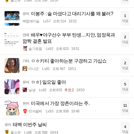
풀소유
Lv.86
조회 338
19:56
이봉주 : 술 마셨다고 대리기사를 왜 불러?
유머
1
댓글
백합에이슬
Lv.57
조회 514
19:52
배우♥야구선수 부부 탄생…지안, 엄정욱과
연예
2
깜짝 결혼 발표
댓글
슬기로움
Lv.92
조회 623
19:51
ㅇㅎ키티 좋아하는분 구경하고 가십쇼
기타
2
댓글
마나군
Lv.81
조회 667
19:51
ㅇㅎ) 일요일 좋아
유머
5
댓글
닐냄
Lv.82
조회 603
추천 2
19:50
미국에서 가장 깡촌이라는 주.
유머
11
댓글
전자팔찌
Lv.93
조회 938
19:48
태백 이번주 날씨
유머
4
댓글
풀소유
Lv.86
조회 598
19:44