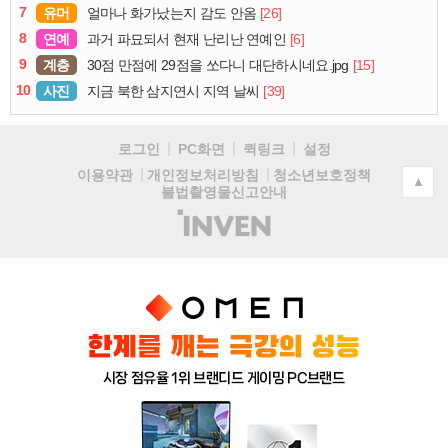
7
유머
[26]
얼마나 화가났는지 감도 안옴
8
연예
[6]
과거 파묘되서 현재 난리난 연예인
9
계층
[15]
30점 만점에 29점을 쏘다니 대단하시네요.jpg
10
사진
[39]
지금 북한 삼지연시 지역 날씨
로그인
PC화면
퀵링크
설정
청소년보호정책
이용약관
개인정보처리방침
▲
불법촬영물신고안내
(주)
인
벤