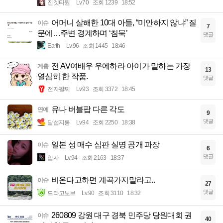
진겟타원
Lv.70
조회 1239
18:52
어머니 살해한 10대 아들, “미안하지 않냐” 질
이슈
7
문에…주변 경계하며 ‘침묵’
댓글
Earth
Lv.96
조회 1445
18:46
전 AV여배우 우에하라 아이가 말하는 가장
계층
13
열심히 한 작품.
댓글
전자팔찌
Lv.93
조회 3372
18:45
유나 버블팝 다른 각도
연예
9
댓글
달섭지롱
Lv.94
조회 2250
18:38
일본 성 매수 심판 실명 공개 파장
이슈
6
댓글
입사
Lv.94
조회 2163
18:37
비온다고하면 계곡가지말라고..
이슈
27
댓글
드라고노브
Lv.90
조회 3110
18:32
260809 강원 대구 경북 민주당 당원대회 권
이슈
40