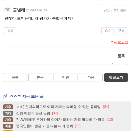
금벌레
26-06-14 01:58
신고
|
공감 확인
괜찮아 보이는데..왜 평가가 복합적이지?
답글
0
0
새로고침
등록
목록
본문
이전
다음
댓글보기
ㅇㅇㄱ 지금 뜨는 글
ㅇㅎ) 현대의학으로 아직 가짜는 따라할 수 없는 움직임.
[34]
계층
신형 아반떼 옵션 근황
[39]
기타
전 AV여배우 우에하라 아이가 말하는 가장 열심히 한 작품.
[13]
계층
중국인들이 뽑은 가장 나쁜 나라 순위
[19]
계층