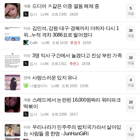
드디어 ㅈ같은 이중 열돔 해체 중
계층
5
댓글
입사
Lv.94
조회 2345
19:00
김민석, 강원·대구·경북까지 더하자 다시 1
이슈
30
위...누적 격차 3086표로 벌어졌다
댓글
Earth
Lv.96
조회 1433
추천 3
18:58
3명 익사 구간에서 놀겠다고 진상 부린 가족
이슈
10
댓글
입사
Lv.94
조회 1911
추천 1
18:58
사랑스러운 있지 유나
연예
4
댓글
너빨갱이지
Lv.86
조회 1003
18:58
스레드에서 논란된 16,000원짜리 워터파크
계층
10
떡볶이
댓글
입사
Lv.94
조회 2009
18:57
우리나라가 민주주의 법치국가라서 살아있
이슈
7
는 사람들 중 한명 - JunHanGiRi
댓글