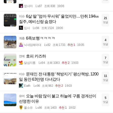
옆사마
Lv.87
조회 838
19:06
6살 딸 "엄마 무서워" 울었지만…만취 194㎞
이슈
21
질주, 예비신랑 숨졌다
댓글
입사
Lv.94
조회 1524
19:06
6족보행ㅋㅋㅋㅋ
계층
4
댓글
닉네임해야대
Lv.82
조회 1733
추천 1
19:05
호피 카즈하
연예
7
댓글
달섭지롱
Lv.94
조회 1083
추천 2
19:03
문재인 전 대통령 ‘책방지기’ 평산책방, 1200
이슈
11
일 동안 63만명 다녀갔다
댓글
Earth
Lv.96
조회 982
추천 2
19:03
오늘 바람 많이 불고 하늘에 구름 경계선이
유머
5
선명한 이유
댓글
풀소유
Lv.86
조회 1403
추천 1
19:02