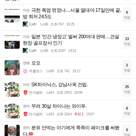
극한 폭염 꺾였나…서울 열대야 17일만에 끝,
이슈
6
밤 최저 24.5도
댓글
Earth
Lv.96
조회 797
19:25
일본 '인간 냉장고' 벌써 200여대 판매…건설
이슈
13
현장·골프장서 인기
댓글
Earth
Lv.96
조회 1587
19:21
모모
연예
2
댓글
케를로스
Lv.86
조회 741
19:17
SK하이닉스, 강남사옥 건립.
이슈
25
댓글
전자팔찌
Lv.93
조회 2555
19:09
무려 30살 차이나는 와이푸.
유머
8
댓글
전자팔찌
Lv.93
조회 3184
추천 1
19:07
분유 안먹는 아기에게 쪽족이 페이크를 써봤
유머
0
다.
댓글