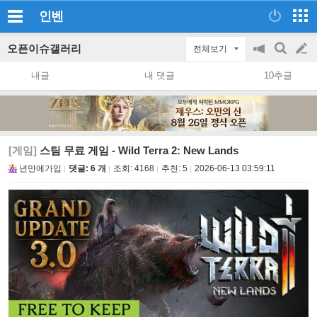
인벤
오픈이슈갤러리
전체보기
공
검
글
지
색
내글
내 댓글
10추글
on/off
쓰
기
[게임]
스팀 무료 게임 - Wild Terra 2: New Lands
년만에가입
댓글: 6 개
조회:
4168
추천:
5
2026-06-13 03:59:11