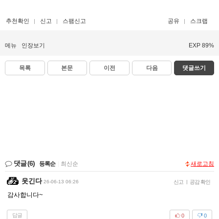
추천확인
신고
스팸신고
공유
스크랩
메뉴
인장보기
EXP 89%
목록
본문
이전
다음
댓글쓰기
댓글
(6)
등록순
|
최신순
새로고침
웃긴다
26-06-13 06:26
신고
|
공감 확인
감사합니다~
답글
0
0