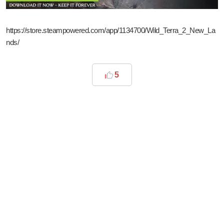
https://store.steampowered.com/app/1134700/Wild_Terra_2_New_La
nds/
5