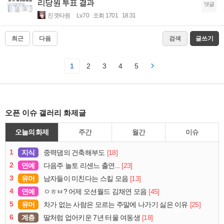
리당원 투표 결과
댓글
진겟타원
Lv.70
조회 1701
18:31
최근
다음
검색
글쓰기
1
2
3
4
5
오픈 이슈 갤러리 화제글
오늘의 화제
주간
월간
이슈
1
지식
[18]
중력댐의 건축해부도
2
연예
[23]
다음주 놀토 리센느 출연...
3
유머
[13]
남자들이 미친다는 스킬 모음
4
연예
[45]
ㅇㅎㅂ? 어제 오션월드 김채연 모음
5
유머
[25]
차가 없는 사람은 모르는 주말에 나가기 싫은 이유
6
계층
[18]
딸처럼 업어키운 7년 터울 여동생