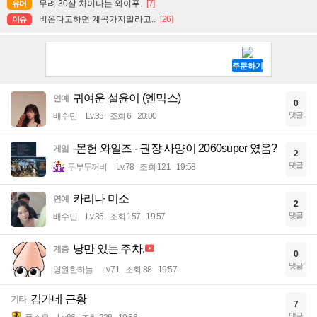
무려 30살 차이나는 와이푸.
[7]
유머
비온다고하면 계곡가지말라고..
[26]
이슈
귀여운 설윤이 (엔믹스)
연예
0
댓글
배수민
Lv.35
조회 6
20:00
-몬헌 와일즈 - 권장 사양이 2060super 였음?
게임
2
댓글
두부두꺼비
Lv.78
조회 121
19:58
카리나 미소
연예
2
댓글
배수민
Lv.35
조회 157
19:57
낭만 있는 주차.
계층
0
댓글
영원한하늘
Lv.71
조회 88
19:57
김가네 근황
기타
7
댓글