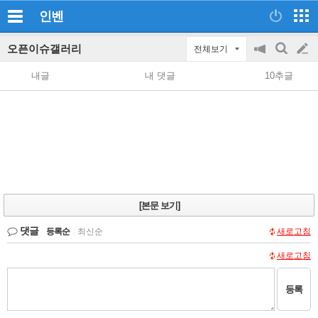
인벤
오픈이슈갤러리
전체보기
공
검
글
지
색
내글
내 댓글
10추글
on/off
쓰
기
[본문 보기]
댓글
등록순
|
최신순
새로고침
새로고침
등록