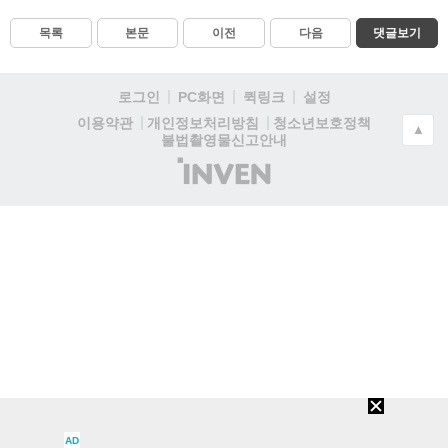
목록
본문
이전
다음
댓글보기
로그인
PC화면
퀵링크
설정
청소년보호정책
이용약관
개인정보처리방침
▲
불법촬영물신고안내
(주)
인
벤
AD