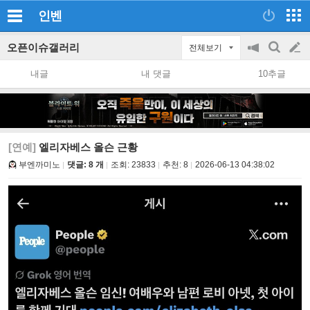
인벤
오픈이슈갤러리
전체보기
공
검
글
지
색
내글
내 댓글
10추글
on/off
쓰
기
[연예]
엘리자베스 올슨 근황
부엔까미노
댓글: 8 개
조회:
23833
추천:
8
2026-06-13 04:38:02