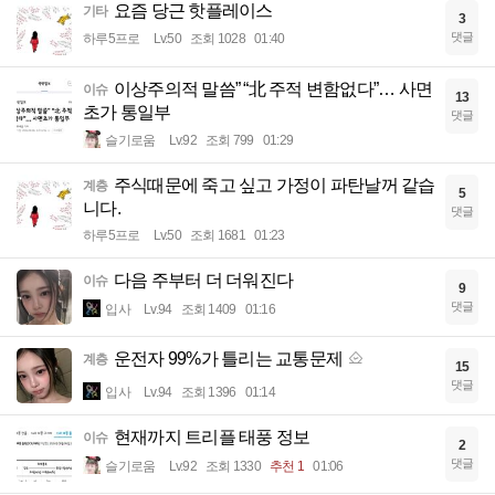
요즘 당근 핫플레이스
기타
3
댓글
하루5프로
Lv.50
조회 1028
01:40
이상주의적 말씀” “北 주적 변함없다”… 사면
이슈
13
초가 통일부
댓글
슬기로움
Lv.92
조회 799
01:29
주식때문에 죽고 싶고 가정이 파탄날꺼 같습
계층
5
니다.
댓글
하루5프로
Lv.50
조회 1681
01:23
다음 주부터 더 더워진다
이슈
9
댓글
입사
Lv.94
조회 1409
01:16
운전자 99%가 틀리는 교통문제
계층
15
댓글
입사
Lv.94
조회 1396
01:14
현재까지 트리플 태풍 정보
이슈
2
댓글
슬기로움
Lv.92
조회 1330
추천 1
01:06