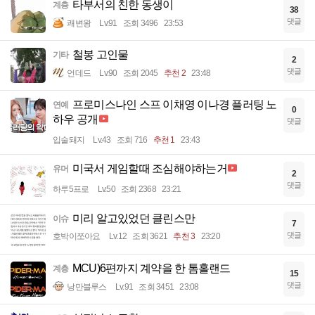
타부서의 친한 동생이
계층
38
댓글
쾌변왕
Lv.91
조회 3496
23:53
철봉 고인물
기타
2
댓글
언데드
Lv.90
조회 2045
추천 2
23:48
프로미스나인 스프 이채영 이나경 플러팅 노
연예
0
하우 공개
댓글
입술돼지
Lv.43
조회 716
추천 1
23:43
미국서 게임할때 조심해야하는거
유머
2
댓글
하루5프로
Lv.50
조회 2368
23:21
미리 알고있었던 클린스만
이슈
7
댓글
호박이쪼아요
Lv.12
조회 3621
추천 3
23:20
MCU)6편까지 계약을 한 톰홀랜드
계층
15
댓글
낭만블루스
Lv.91
조회 3451
23:08