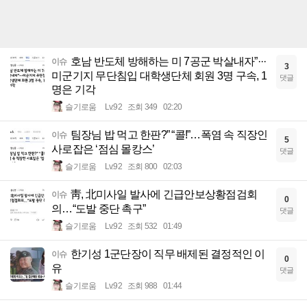
호남 반도체 방해하는 미 7공군 박살내자”···
이슈
3
미군기지 무단침입 대학생단체 회원 3명 구속, 1
댓글
명은 기각
슬기로움
Lv.92
조회 349
02:20
팀장님 밥 먹고 한판?” “콜!”…폭염 속 직장인
이슈
5
사로잡은 ‘점심 몰캉스’
댓글
슬기로움
Lv.92
조회 800
02:03
靑, 北미사일 발사에 긴급안보상황점검회
이슈
0
의…“도발 중단 촉구”
댓글
슬기로움
Lv.92
조회 532
01:49
한기성 1군단장이 직무 배제된 결정적인 이
이슈
0
유
댓글
슬기로움
Lv.92
조회 988
01:44