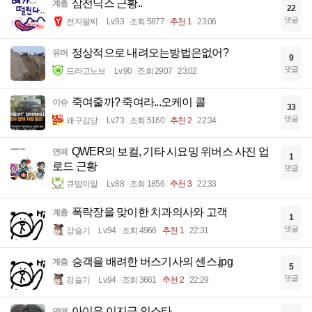
삼전닉스 근황..
계층
22
댓글
전자팔찌
Lv.93
조회 5877
추천 1
23:06
정상적으로 내려오는방법은없어?
유머
9
댓글
드라고노브
Lv.90
조회 2907
23:02
죽여줄까? 죽여라...오케이 콜
이슈
33
댓글
왜구김당
Lv.73
조회 5160
추천 2
22:34
QWER의 보컬, 기타 시요밍 위버스 사진 업
연예
1
로드 근황
댓글
큐땁이알
Lv.88
조회 1856
추천 3
22:33
폭락장을 맞이한 치과의사와 고객
계층
1
댓글
강슬기
Lv.94
조회 4966
추천 1
22:31
승객을 배려한 버스기사의 센스.jpg
계층
5
댓글
강슬기
Lv.94
조회 3661
추천 2
22:29
아이유 이지금 인스타
연예