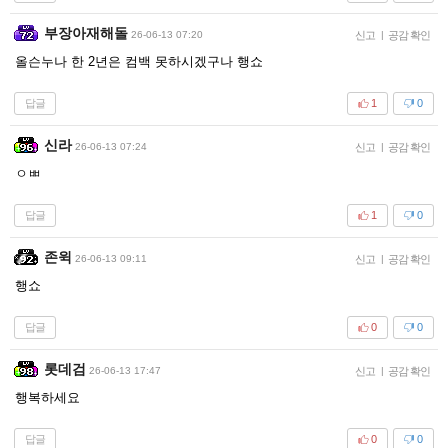
부장아재해돌
26-06-13 07:20
신고
|
공감 확인
올슨누나 한 2년은 컴백 못하시겠구나 행쇼
답글
1
0
신라
26-06-13 07:24
신고
|
공감 확인
ㅇㅃ
답글
1
0
존윅
26-06-13 09:11
신고
|
공감 확인
행쇼
답글
0
0
롯데검
26-06-13 17:47
신고
|
공감 확인
행복하세요
답글
0
0