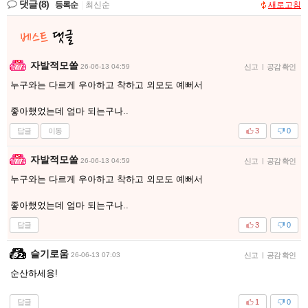
댓글
(8)
등록순
|
최신순
새로고침
자발적모쏠
26-06-13 04:59
신고
|
공감 확인
누구와는 다르게 우아하고 착하고 외모도 예뻐서
좋아했었는데 엄마 되는구나..
답글
이동
3
0
자발적모쏠
26-06-13 04:59
신고
|
공감 확인
누구와는 다르게 우아하고 착하고 외모도 예뻐서
좋아했었는데 엄마 되는구나..
답글
3
0
슬기로움
26-06-13 07:03
신고
|
공감 확인
순산하세용!
답글
1
0