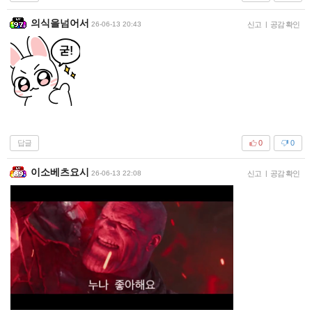
의식을넘어서
26-06-13 20:43
신고
|
공감 확인
답글
0
0
이소베츠요시
26-06-13 22:08
신고
|
공감 확인