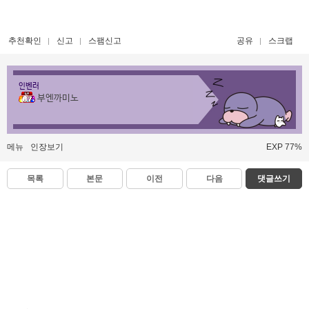
추천확인
신고
스팸신고
공유
스크랩
인벤러
부엔까미노
메뉴
인장보기
EXP 77%
목록
본문
이전
다음
댓글쓰기