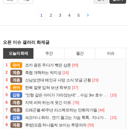
1
2
3
4
5
오픈 이슈 갤러리 화제글
오늘의 화제
주간
월간
이슈
1
유머
[99]
조카 용돈 주다가 뺏은 삼촌
2
계층
[16]
축협 개혁하는 박지성
3
계층
[29]
신남성연대 배인규 사망 소식 댓글 근황
4
유머
[37]
한복 잘못 입혀 보낸 학부모
5
감동
[10]
“인형 같은 아이가 가라앉는데”…수심 3m 호수 뛰어든 60대 의인
6
계층
[76]
지역 비하 하는게 웃긴 이유.
7
계층
[44]
드래곤볼 40주년 리스펙트하는 만화작가들
8
감동
[15]
슥오더니 촤악.. 연기 뚫고는 가슴 툭툭.. 지나가던 아재의 정체
9
계층
[59]
후방)요즘 하나둘씩 보이는 투명의자