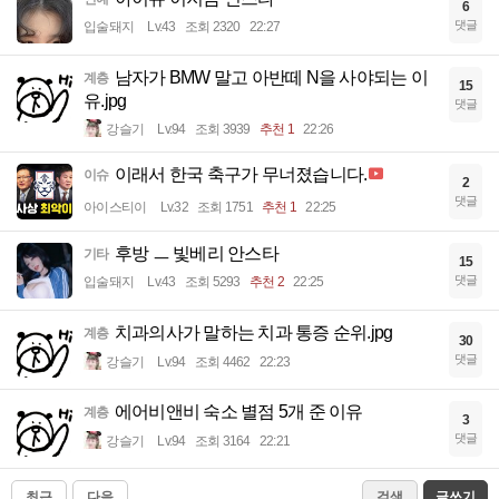
6
댓글
입술돼지
Lv.43
조회 2320
22:27
남자가 BMW 말고 아반떼 N을 사야되는 이
계층
15
유.jpg
댓글
강슬기
Lv.94
조회 3939
추천 1
22:26
이래서 한국 축구가 무너졌습니다.
이슈
2
댓글
아이스티이
Lv.32
조회 1751
추천 1
22:25
후방 ㅡ 빛베리 안스타
기타
15
댓글
입술돼지
Lv.43
조회 5293
추천 2
22:25
치과의사가 말하는 치과 통증 순위.jpg
계층
30
댓글
강슬기
Lv.94
조회 4462
22:23
에어비앤비 숙소 별점 5개 준 이유
계층
3
댓글
강슬기
Lv.94
조회 3164
22:21
최근
다음
검색
글쓰기