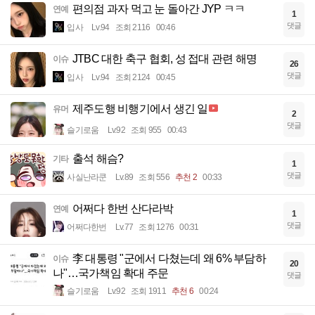
편의점 과자 먹고 눈 돌아간 JYP ㅋㅋ
연예
1
댓글
입사
Lv.94
조회 2116
00:46
JTBC 대한 축구 협회, 성 접대 관련 해명
이슈
26
댓글
입사
Lv.94
조회 2124
00:45
제주도행 비행기에서 생긴 일
유머
2
댓글
슬기로움
Lv.92
조회 955
00:43
출석 해슴?
기타
1
댓글
사실난라쿤
Lv.89
조회 556
추천 2
00:33
어쩌다 한번 산다라박
연예
1
댓글
어쩌다한번
Lv.77
조회 1276
00:31
李 대통령 "군에서 다쳤는데 왜 6% 부담하
이슈
20
나"…국가책임 확대 주문
댓글
슬기로움
Lv.92
조회 1911
추천 6
00:24