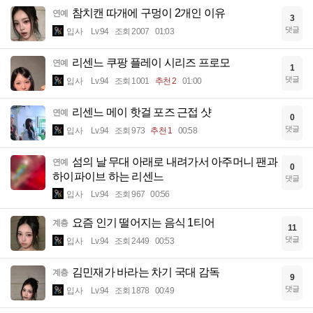
참치캔 따개에 구멍이 2개인 이유
연예
3
댓글
입사
Lv.94
조회 2007
01:03
리센느 쿠팡 플레이 시리즈 프로모
연예
1
댓글
입사
Lv.94
조회 1001
추천 2
01:00
리센느 메이 핫걸 포즈 근접 샷
연예
0
댓글
입사
Lv.94
조회 973
추천 1
00:58
섬의 날 무대 아래로 내려가서 아주머니 팬과
연예
0
하이파이브 하는 리센느
댓글
입사
Lv.94
조회 967
00:56
요즘 인기 떨어지는 음식 1티어
계층
11
댓글
입사
Lv.94
조회 2449
00:53
김민재가 바라는 차기 국대 감독
계층
9
댓글
입사
Lv.94
조회 1878
00:49