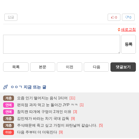
답글
0
0
새로고침
등록
목록
본문
이전
다음
댓글보기
ㅇㅇㄱ 지금 뜨는 글
요즘 인기 떨어지는 음식 1티어
[11]
계층
편의점 과자 먹고 눈 돌아간 JYP ㅋㅋ
[1]
연예
참치캔 따개에 구멍이 2개인 이유
[3]
연예
김민재가 바라는 차기 국대 감독
[9]
계층
주식때문에 죽고 싶고 가정이 파탄날꺼 같습니다.
[5]
계층
다음 주부터 더 더워진다
[9]
이슈