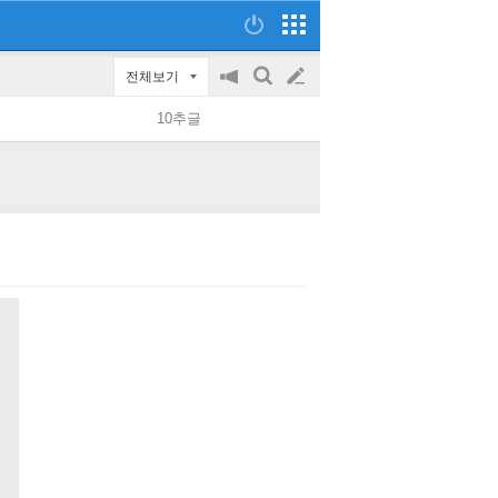
전체보기
공
검
글
지
색
10추글
on/off
쓰
기