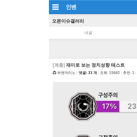
인벤
오픈이슈갤러리
내글
[계층]
재미로 보는 정치성향 테스트
부엔까미노
댓글: 33 개
조회:
15682
추천:
1