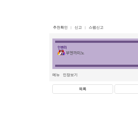
추천확인
신고
스팸신고
인벤러
부엔까미노
메뉴
인장보기
목록