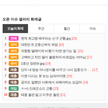
오픈 이슈 갤러리 화제글
오늘의 화제
주간
월간
이슈
1
연예
[25]
현역 최고령 배우라는 신구 근황.jpg
2
유머
[42]
대한민국 군종신부의 위엄
3
유머
[21]
외향형 딸래미와 비행기 타면 생기는 일.
4
유머
[17]
고백하고 차인 딸이 불평하자 바로잡는 어머님
5
유머
[19]
1호선 장판파.jpg
6
계층
[17]
단지 내 방송 아나운서를 바꾸고 나서 집중도가 확 올라갔다는 한 아파트의 안내방송
7
계층
[19]
이젠 다시는 못 보는 삼파이더맨
8
계층
[14]
공자도 말했던 사회에서 피해야하는 상급자
9
게임
[23]
ㅎㅂ) 드래곤소드 근황
10
계층
[21]
태풍 돌핀 말고 이주은 돌핀