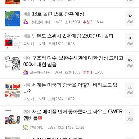
13호 돌핀 15호 찬홈 예상
계층
32
댓글
닉네임해야대
Lv.82
조회 5004
추천 2
16:44
닌텐도 스위치 2, 판매량 2300만 대 돌파
게임
9
댓글
파노키
Lv.51
조회 1822
16:43
구조적 다수, 보완수사권에 대한 감상 그리고
이슈
45
000에 대한 믿음
댓글
질문하는사람
Lv.74
조회 1653
추천 1
16:35
세계는 미국과 중국을 어떻게 바라보고 있
기타
11
나?
댓글
파노키
Lv.51
조회 2624
16:32
서로 메이플 먼저 좋아했다고 싸우는 QWER
연예
1
멤버들
댓글
큐땁이알
Lv.88
조회 1419
16:29