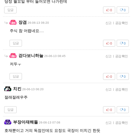
당장 월요일 부터 들어오면 나가린데
답글
0
0
장겸
26-06-13 06:20
신고
|
공감 확인
주식 참 어렵네요....
답글
0
0
걷다보니하늘
26-06-13 08:45
신고
|
공감 확인
저두ㅜ
답글
0
0
치킨
26-06-13 06:20
신고
|
공감 확인
절래절레우주
답글
0
0
부장아재해돌
26-06-13 07:08
신고
|
공감 확인
호재뿐이고 거의 독점인데도 요정도 국장이 미치긴 한듯