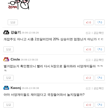
답글
0
0
강슬기
26-06-13 08:26
신고
|
공감 확인
개잡주도 아니고 시총 2조달러인데 20% 상승이면 엄청난거 아닌가 ㄷㄷ
답글
0
0
Circle
26-06-13 08:33
신고
|
공감 확인
별거없는거 확인했으니 빨리 다시 k장으로 돌아와라 서양개미들아 ㅋㅋ
ㅋ
답글
2
0
Kwonj
26-06-13 08:38
신고
|
공감 확인
아마 서양개미들도 재미없다고 국장들어와서 놀지않을까?
답글
0
0