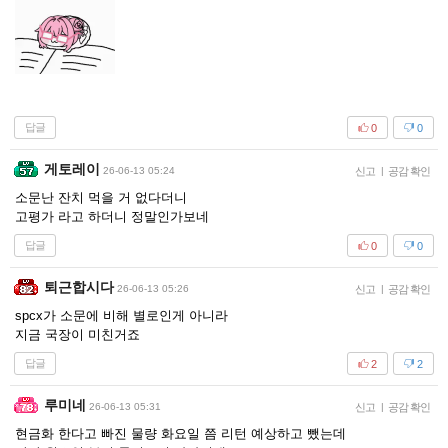
답글
0
0
게토레이
26-06-13 05:24
신고
|
공감 확인
소문난 잔치 먹을 거 없다더니
고평가 라고 하더니 정말인가보네
답글
0
0
퇴근합시다
26-06-13 05:26
신고
|
공감 확인
spcx가 소문에 비해 별로인게 아니라
지금 국장이 미친거죠
답글
2
2
루미네
26-06-13 05:31
신고
|
공감 확인
현금화 한다고 빠진 물량 화요일 쯤 리턴 예상하고 뺐는데