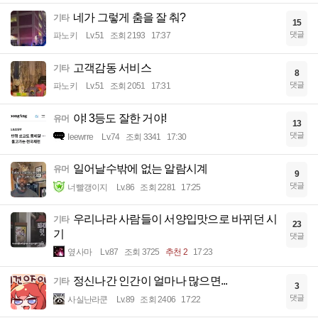
네가 그렇게 춤을 잘 춰?
기타
15
댓글
파노키
Lv.51
조회 2193
17:37
고객감동 서비스
기타
8
댓글
파노키
Lv.51
조회 2051
17:31
야! 3등도 잘한 거야!
유머
13
댓글
Ieewrre
Lv.74
조회 3341
17:30
일어날수밖에 없는 알람시계
유머
9
댓글
너빨갱이지
Lv.86
조회 2281
17:25
우리나라 사람들이 서양입맛으로 바뀌던 시
기타
23
기
댓글
옆사마
Lv.87
조회 3725
추천 2
17:23
정신나간 인간이 얼마나 많으면...
기타
3
댓글
사실난라쿤
Lv.89
조회 2406
17:22