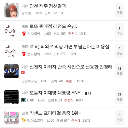
인천 제주 경선결과
이슈
1
댓글
윤석렬
Lv.65
조회 122
19:11
로또 판매점 레전드 손님.
계층
1
댓글
전자팔찌
Lv.93
조회 195
추천 1
19:11
ㅇㅎ) 외외로 막상 가면 부담된다는 미용실.
계층
4
댓글
전자팔찌
Lv.93
조회 377
19:09
신천지 이희자 반쪽 사진으로 선동한 친청래
이슈
11
댓글
안능하제옇
Lv.13
조회 648
추천 3
19:02
오늘자 이재명 대통령 SNS.....jpg
이슈
17
댓글
Earth
Lv.96
조회 1623
추천 5
18:44
리센느 프리티걸 음중 1위~
연예
6
댓글
많이슬프다
Lv.90
조회 867
추천 3
18:42