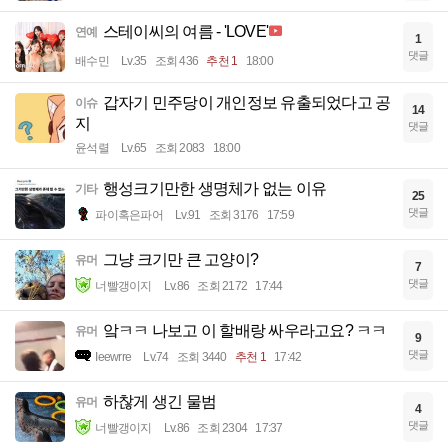
스테이씨의 여름 - 'LOVE'
연예
1
댓글
배수민
Lv.35
조회 436
추천 1
18:00
갑자기 민주당이 개인정보 유출되었다고 공
이슈
14
지
댓글
윤석렬
Lv.65
조회 2083
18:00
행성크기만한 생명체가 없는 이유
기타
25
댓글
파이혹은파어
Lv.91
조회 3176
17:59
그냥 크기만 큰 고양이?
유머
7
댓글
너빨갱이지
Lv.86
조회 2172
17:44
앜ㅋㅋ 나보고 이 할배랑 싸우라고요? ㅋㅋ
유머
9
댓글
Ieewrre
Lv.74
조회 3440
추천 1
17:42
하찮게 생긴 물범
유머
4
댓글
너빨갱이지
Lv.86
조회 2304
17:37