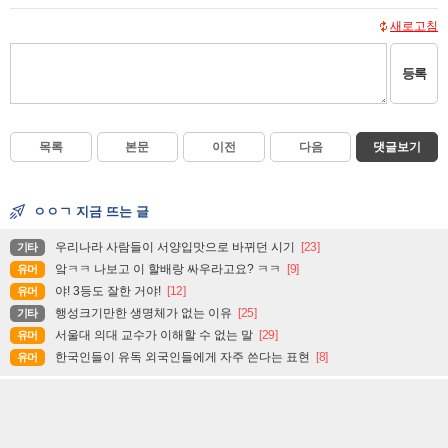
새로고침
등록
목록
본문
이전
다음
댓글보기
ㅇㅇㄱ 지금 뜨는 글
우리나라 사람들이 서양입맛으로 바뀌던 시기
[23]
기타
앜ㅋㅋ 나보고 이 할배랑 싸우라고요? ㅋㅋ
[9]
유머
야! 3등도 잘한 거야!
[12]
유머
행성크기만한 생명체가 없는 이유
[25]
기타
서울대 의대 교수가 이해할 수 없는 말
[29]
유머
한국인들이 유독 외국인들에게 자주 쓴다는 표현
[8]
유머