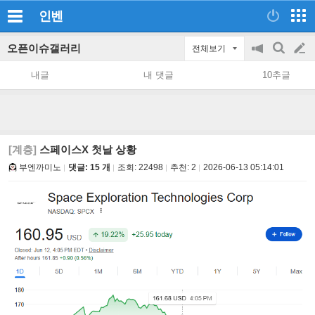
인벤
오픈이슈갤러리
전체보기
공
검
글
지
색
내글
내 댓글
10추글
on/off
쓰
기
[계층]
스페이스X 첫날 상황
부엔까미노
댓글: 15 개
조회:
22498
추천:
2
2026-06-13 05:14:01