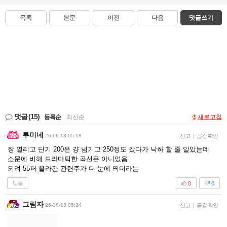
목록
본문
이전
다음
댓글쓰기
댓글
(15)
등록순
|
최신순
새로고침
루미네
26-06-13 05:18
신고
|
공감 확인
장 열리고 단기 200은 걍 넘기고 250정도 갔다가 낙하 할 줄 알았는데
소문에 비해 드라마틱한 곡선은 아니었음
되려 55퍼 올라간 관련주가 더 눈에 띄더라는
답글
0
0
그림자
26-06-13 05:24
신고
|
공감 확인