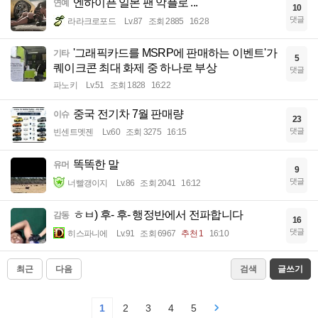
엔하이픈 일본 팬 악플로 ...
연예
10
댓글
라라크로포드
Lv.87
조회 2885
16:28
'그래픽카드를 MSRP에 판매하는 이벤트'가
기타
5
퀘이크콘 최대 화제 중 하나로 부상
댓글
파노키
Lv.51
조회 1828
16:22
중국 전기차 7월 판매량
이슈
23
댓글
빈센트멧젠
Lv.60
조회 3275
16:15
똑똑한 말
유머
9
댓글
너빨갱이지
Lv.86
조회 2041
16:12
ㅎㅂ) 후- 후- 행정반에서 전파합니다
감동
16
댓글
히스파니에
Lv.91
조회 6967
추천 1
16:10
최근
다음
검색
글쓰기
1
2
3
4
5