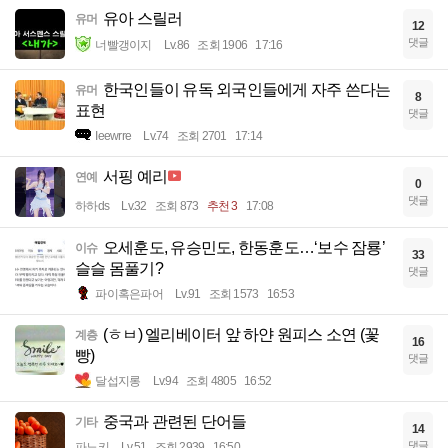
유아 스릴러
유머
12
댓글
너빨갱이지
Lv.86
조회 1906
17:16
한국인들이 유독 외국인들에게 자주 쓴다는
유머
8
표현
댓글
Ieewrre
Lv.74
조회 2701
17:14
서핑 예리
연예
0
댓글
하하ds
Lv.32
조회 873
추천 3
17:08
오세훈도, 유승민도, 한동훈도…‘보수 잠룡’
이슈
33
슬슬 몸풀기?
댓글
파이혹은파어
Lv.91
조회 1573
16:53
(ㅎㅂ) 엘리베이터 앞 하얀 원피스 소연 (꽃
계층
16
빵)
댓글
달섭지롱
Lv.94
조회 4805
16:52
중국과 관련된 단어들
기타
14
댓글
파노키
Lv.51
조회 2939
16:50