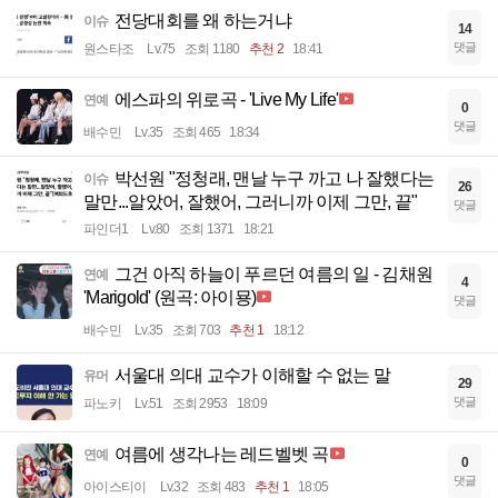
전당대회를 왜 하는거냐
이슈
14
댓글
원스타조
Lv.75
조회 1180
추천 2
18:41
에스파의 위로곡 - 'Live My Life'
연예
0
댓글
배수민
Lv.35
조회 465
18:34
박선원 "정청래, 맨날 누구 까고 나 잘했다는
이슈
26
말만...알았어, 잘했어, 그러니까 이제 그만, 끝"
댓글
파인더1
Lv.80
조회 1371
18:21
그건 아직 하늘이 푸르던 여름의 일 - 김채원
연예
4
'Marigold' (원곡: 아이묭)
댓글
배수민
Lv.35
조회 703
추천 1
18:12
서울대 의대 교수가 이해할 수 없는 말
유머
29
댓글
파노키
Lv.51
조회 2953
18:09
여름에 생각나는 레드벨벳 곡
연예
0
댓글
아이스티이
Lv.32
조회 483
추천 1
18:05