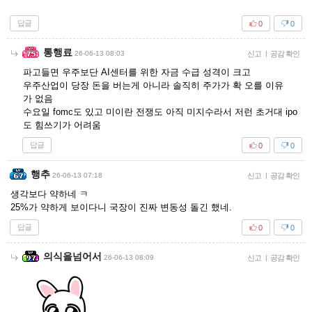
답글
0
0
통행료
26-06-13 08:03
신고
|
공감 확인
파고들면 우주보단 AI센터를 위한 자금 수급 성격이 크고
우주산업이 당장 돈을 버는게 아니라 솔직히 주가가 확 오를 이유
가 없음
수요일 fomc도 있고 미이란 전쟁도 아직 미지수라서 저런 초거대 ipo
도 힘쓰기가 어려움
답글
0
0
행추
26-06-13 07:18
신고
|
공감 확인
생각보다 약하네 ㅋ
25%가 약하게 보이다니 국장이 진짜 변동성 돌긴 했네.
답글
0
0
의식을넘어서
26-06-13 08:09
신고
|
공감 확인