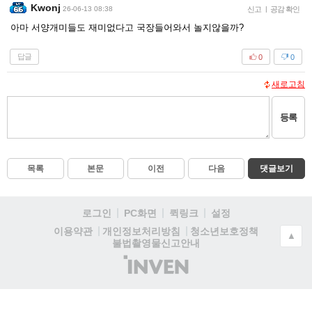
Kwonj
26-06-13 08:38
신고
|
공감 확인
아마 서양개미들도 재미없다고 국장들어와서 놀지않을까?
답글
0
0
새로고침
등록
목록
본문
이전
다음
댓글보기
로그인
PC화면
퀵링크
설정
청소년보호정책
이용약관
개인정보처리방침
▲
불법촬영물신고안내
(주)
인
벤