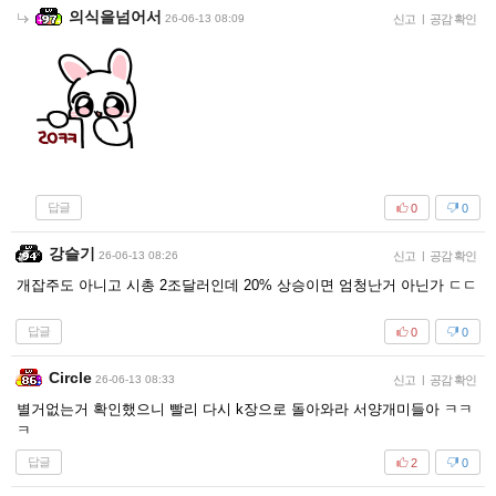
의식을넘어서
26-06-13 08:09
신고
|
공감 확인
답글
0
0
강슬기
26-06-13 08:26
신고
|
공감 확인
개잡주도 아니고 시총 2조달러인데 20% 상승이면 엄청난거 아닌가 ㄷㄷ
답글
0
0
Circle
26-06-13 08:33
신고
|
공감 확인
별거없는거 확인했으니 빨리 다시 k장으로 돌아와라 서양개미들아 ㅋㅋ
ㅋ
답글
2
0