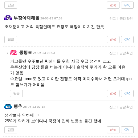
답글
0
0
부장아재해돌
26-06-13 07:08
신고
|
공감 확인
호재뿐이고 거의 독점인데도 요정도 국장이 미치긴 한듯
답글
0
0
통행료
26-06-13 08:03
신고
|
공감 확인
파고들면 우주보단 AI센터를 위한 자금 수급 성격이 크고
우주산업이 당장 돈을 버는게 아니라 솔직히 주가가 확 오를 이유
가 없음
수요일 fomc도 있고 미이란 전쟁도 아직 미지수라서 저런 초거대 ipo
도 힘쓰기가 어려움
답글
0
0
행추
26-06-13 07:18
신고
|
공감 확인
생각보다 약하네 ㅋ
25%가 약하게 보이다니 국장이 진짜 변동성 돌긴 했네.
답글
0
0