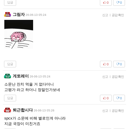
답글
0
0
그림자
26-06-13 05:24
신고
|
공감 확인
답글
0
0
게토레이
26-06-13 05:24
신고
|
공감 확인
소문난 잔치 먹을 거 없다더니
고평가 라고 하더니 정말인가보네
답글
0
0
퇴근합시다
26-06-13 05:26
신고
|
공감 확인
spcx가 소문에 비해 별로인게 아니라
지금 국장이 미친거죠