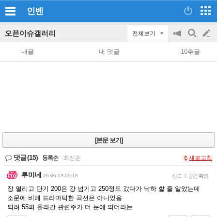
인벤
오픈이슈갤러리
전체보기
공
검
글
지
색
내글
내 댓글
10추글
on/off
쓰
기
[본문 보기]
댓글
(15)
등록순
|
최신순
새로고침
루미네
26-06-13 05:18
신고
|
공감 확인
장 열리고 단기 200은 걍 넘기고 250정도 갔다가 낙하 할 줄 알았는데
소문에 비해 드라마틱한 곡선은 아니었음
되려 55퍼 올라간 관련주가 더 눈에 띄더라는