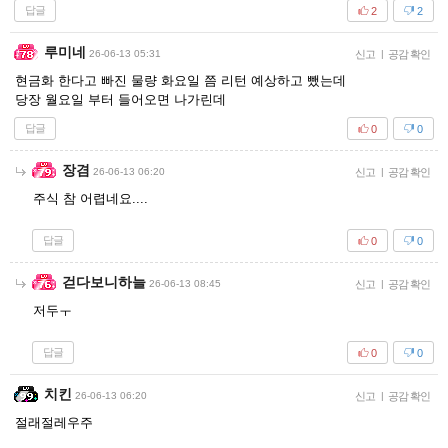
답글
2
2
루미네
26-06-13 05:31
신고
|
공감 확인
현금화 한다고 빠진 물량 화요일 쯤 리턴 예상하고 뺐는데
당장 월요일 부터 들어오면 나가린데
답글
0
0
장겸
26-06-13 06:20
신고
|
공감 확인
주식 참 어렵네요....
답글
0
0
걷다보니하늘
26-06-13 08:45
신고
|
공감 확인
저두ㅜ
답글
0
0
치킨
26-06-13 06:20
신고
|
공감 확인
절래절레우주