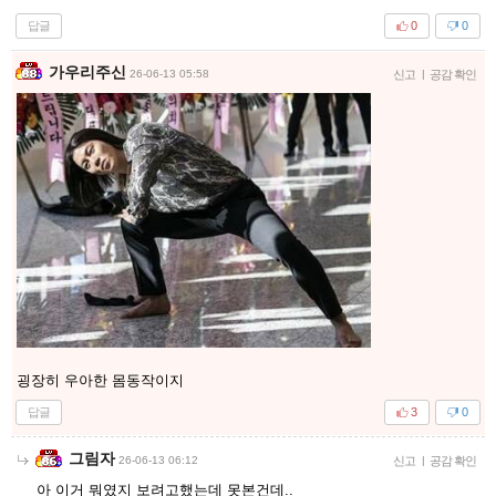
답글
0
0
가우리주신
26-06-13 05:58
신고
|
공감 확인
굉장히 우아한 몸동작이지
답글
3
0
그림자
26-06-13 06:12
신고
|
공감 확인
아 이거 뭐였지 보려고했는데 못본건데..