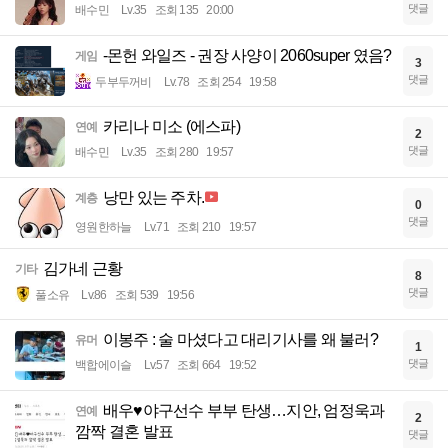
댓글
배수민
Lv.35
조회 135
20:00
-몬헌 와일즈 - 권장 사양이 2060super 였음?
게임
3
댓글
두부두꺼비
Lv.78
조회 254
19:58
카리나 미소 (에스파)
연예
2
댓글
배수민
Lv.35
조회 280
19:57
낭만 있는 주차.
계층
0
댓글
영원한하늘
Lv.71
조회 210
19:57
김가네 근황
기타
8
댓글
풀소유
Lv.86
조회 539
19:56
이봉주 : 술 마셨다고 대리기사를 왜 불러?
유머
1
댓글
백합에이슬
Lv.57
조회 664
19:52
배우♥야구선수 부부 탄생…지안, 엄정욱과
연예
2
깜짝 결혼 발표
댓글