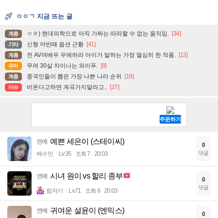
ㅇㅇㄱ 지금 뜨는 글
ㅇㅎ) 현대의학으로 아직 가짜는 따라할 수 없는 움직임.
[34]
계층
신형 아반떼 옵션 근황
[41]
기타
전 AV여배우 우에하라 아이가 말하는 가장 열심히 한 작품.
[13]
계층
무려 30살 차이나는 와이푸.
[8]
유머
중국인들이 뽑은 가장 나쁜 나라 순위
[19]
계층
비온다고하면 계곡가지말라고..
[27]
이슈
예쁜 세은이 (스테이씨)
연예
0
댓글
배수민
Lv.35
조회 7
20:03
시녀 원이 vs 할리 종부
연예
0
댓글
럼자기
Lv.71
조회 6
20:03
귀여운 설윤이 (엔믹스)
연예
0