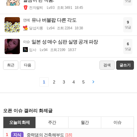
댓글
전자팔찌
Lv.93
조회 3491
18:45
유나 버블팝 다른 각도
연예
9
댓글
달섭지롱
Lv.94
조회 2284
18:38
일본 성 매수 심판 실명 공개 파장
이슈
6
댓글
입사
Lv.94
조회 2199
18:37
최근
다음
검색
글쓰기
1
2
3
4
5
오픈 이슈 갤러리 화제글
오늘의 화제
주간
월간
이슈
1
지식
[18]
중력댐의 건축해부도