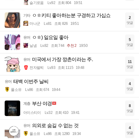
슬기로움
Lv.92
조회 804
19:51
ㅇㅎ키티 좋아하는분 구경하고 가십쇼
기타
2
댓글
마나군
Lv.81
조회 826
19:51
ㅇㅎ) 일요일 좋아
유머
5
댓글
닐냄
Lv.82
조회 744
추천 2
19:50
미국에서 가장 깡촌이라는 주.
유머
11
댓글
전자팔찌
Lv.93
조회 1115
19:48
태백 이번주 날씨
유머
4
댓글
풀소유
Lv.86
조회 674
19:44
부산 야경
계층
8
댓글
아이스티이
Lv.32
조회 410
19:41
의외로 숨길 수 없는 것
유머
4
댓글
풀소유
Lv.86
조회 1280
19:34