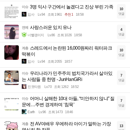
3명 익사 구간에서 놀겠다고 진상 부린 가족
이슈
10
댓글
입사
Lv.94
조회 1961
추천 1
18:58
사랑스러운 있지 유나
연예
4
댓글
너빨갱이지
Lv.86
조회 1026
18:58
스레드에서 논란된 16,000원짜리 워터파크
계층
10
떡볶이
댓글
입사
Lv.94
조회 2055
18:57
우리나라가 민주주의 법치국가라서 살아있
이슈
7
는 사람들 중 한명 - JunHanGiRi
댓글
진겟타원
Lv.70
조회 1262
18:52
어머니 살해한 10대 아들, “미안하지 않냐” 질
이슈
7
문에…주변 경계하며 ‘침묵’
댓글
Earth
Lv.96
조회 1473
18:46
전 AV여배우 우에하라 아이가 말하는 가장
계층
13
열심히 한 작품.