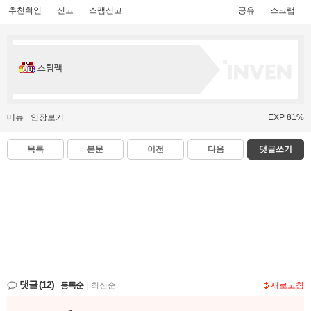
추천확인
신고
스팸신고
공유
스크랩
스팀팩
메뉴
인장보기
EXP 81%
목록
본문
이전
다음
댓글쓰기
댓글
(12)
등록순
|
최신순
새로고침