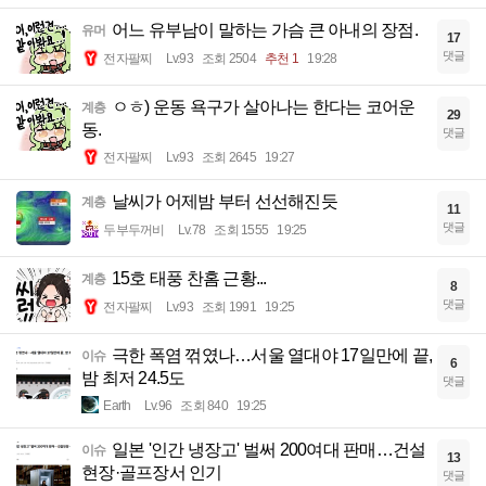
어느 유부남이 말하는 가슴 큰 아내의 장점.
유머
17
댓글
전자팔찌
Lv.93
조회 2504
추천 1
19:28
ㅇㅎ) 운동 욕구가 살아나는 한다는 코어운
계층
29
동.
댓글
전자팔찌
Lv.93
조회 2645
19:27
날씨가 어제밤 부터 선선해진듯
계층
11
댓글
두부두꺼비
Lv.78
조회 1555
19:25
15호 태풍 찬홈 근황...
계층
8
댓글
전자팔찌
Lv.93
조회 1991
19:25
극한 폭염 꺾였나…서울 열대야 17일만에 끝,
이슈
6
밤 최저 24.5도
댓글
Earth
Lv.96
조회 840
19:25
일본 '인간 냉장고' 벌써 200여대 판매…건설
이슈
13
현장·골프장서 인기
댓글