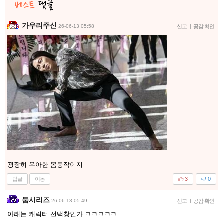
가우리주신
26-06-13 05:58
신고
|
공감 확인
굉장히 우아한 몸동작이지
답글
이동
3
0
둠시리즈
26-06-13 05:49
신고
|
공감 확인
아래는 캐릭터 선택창인가 ㅋㅋㅋㅋㅋ