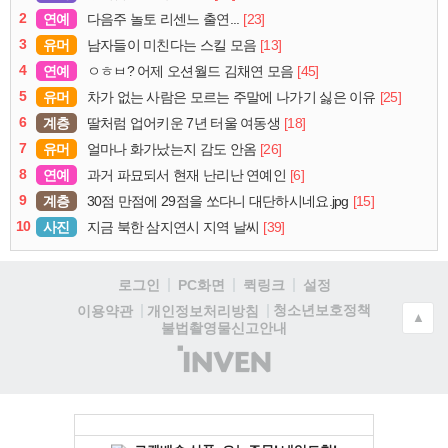
2
연예
[23]
다음주 놀토 리센느 출연...
3
유머
[13]
남자들이 미친다는 스킬 모음
4
연예
[45]
ㅇㅎㅂ? 어제 오션월드 김채연 모음
5
유머
[25]
차가 없는 사람은 모르는 주말에 나가기 싫은 이유
6
계층
[18]
딸처럼 업어키운 7년 터울 여동생
7
유머
[26]
얼마나 화가났는지 감도 안옴
8
연예
[6]
과거 파묘되서 현재 난리난 연예인
9
계층
[15]
30점 만점에 29점을 쏘다니 대단하시네요.jpg
10
사진
[39]
지금 북한 삼지연시 지역 날씨
로그인
PC화면
퀵링크
설정
청소년보호정책
이용약관
개인정보처리방침
▲
불법촬영물신고안내
(주)
인
벤