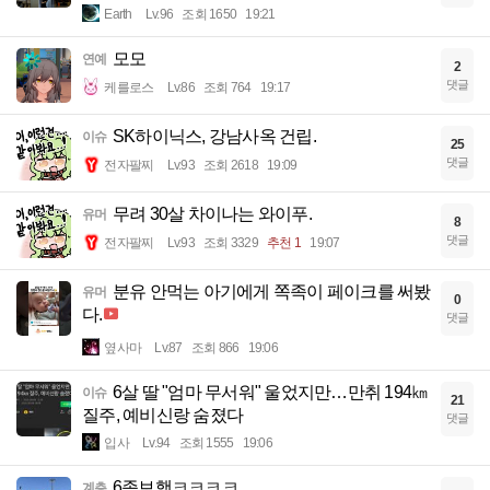
Earth
Lv.96
조회 1650
19:21
모모
연예
2
댓글
케를로스
Lv.86
조회 764
19:17
SK하이닉스, 강남사옥 건립.
이슈
25
댓글
전자팔찌
Lv.93
조회 2618
19:09
무려 30살 차이나는 와이푸.
유머
8
댓글
전자팔찌
Lv.93
조회 3329
추천 1
19:07
분유 안먹는 아기에게 쪽족이 페이크를 써봤
유머
0
다.
댓글
옆사마
Lv.87
조회 866
19:06
6살 딸 "엄마 무서워" 울었지만…만취 194㎞
이슈
21
질주, 예비신랑 숨졌다
댓글
입사
Lv.94
조회 1555
19:06
6족보행ㅋㅋㅋㅋ
계층