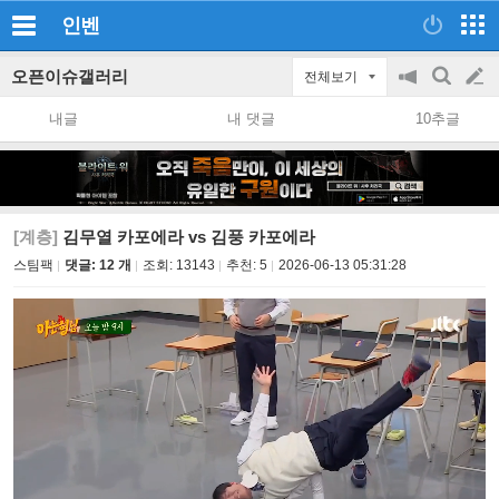
인벤
오픈이슈갤러리
전체보기
공
검
글
지
색
내글
내 댓글
10추글
on/off
쓰
기
[계층]
김무열 카포에라 vs 김풍 카포에라
스팀팩
댓글: 12 개
조회:
13143
추천:
5
2026-06-13 05:31:28