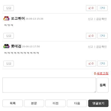
답글
0
0
쏘고튀어
26-06-13 15:36
신고
|
공감 확인
ㅋㄲㅋ
답글
0
0
롯데검
26-06-13 17:50
신고
|
공감 확인
ㅋㅋㅋㅋㅋㅋㅋㅋㅋㅋㅋ
답글
0
0
새로고침
등록
목록
본문
이전
다음
댓글보기