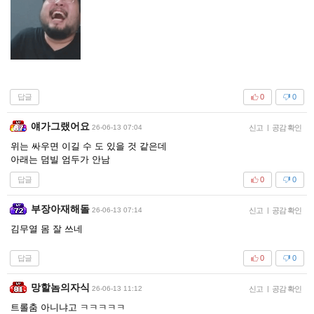
답글
0
0
얘가그랬어요
26-06-13 07:04
신고
|
공감 확인
위는 싸우면 이길 수 도 있을 것 같은데
아래는 덤빌 엄두가 안남
답글
0
0
부장아재해돌
26-06-13 07:14
신고
|
공감 확인
김무열 몸 잘 쓰네
답글
0
0
망할놈의자식
26-06-13 11:12
신고
|
공감 확인
트롤춤 아니냐고 ㅋㅋㅋㅋㅋ