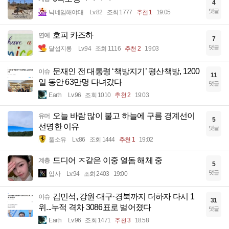
4
댓글
닉네임해야대
Lv.82
조회 1777
추천 1
19:05
호피 카즈하
연예
7
댓글
달섭지롱
Lv.94
조회 1116
추천 2
19:03
문재인 전 대통령 ‘책방지기’ 평산책방, 1200
이슈
11
일 동안 63만명 다녀갔다
댓글
Earth
Lv.96
조회 1010
추천 2
19:03
오늘 바람 많이 불고 하늘에 구름 경계선이
유머
5
선명한 이유
댓글
풀소유
Lv.86
조회 1444
추천 1
19:02
드디어 ㅈ같은 이중 열돔 해체 중
계층
5
댓글
입사
Lv.94
조회 2403
19:00
김민석, 강원·대구·경북까지 더하자 다시 1
이슈
31
위...누적 격차 3086표로 벌어졌다
댓글
Earth
Lv.96
조회 1471
추천 3
18:58