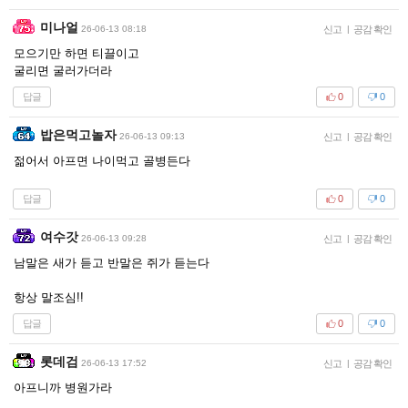
미나얼
26-06-13 08:18
신고
|
공감 확인
모으기만 하면 티끌이고
굴리면 굴러가더라
답글
0
0
밥은먹고놀자
26-06-13 09:13
신고
|
공감 확인
젊어서 아프면 나이먹고 골병든다
답글
0
0
여수갓
26-06-13 09:28
신고
|
공감 확인
남말은 새가 듣고 반말은 쥐가 듣는다
항상 말조심!!
답글
0
0
롯데검
26-06-13 17:52
신고
|
공감 확인
아프니까 병원가라