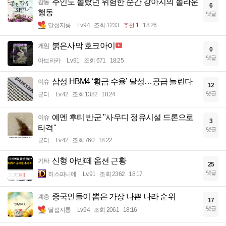
주인도 몰랐던 위험한 순간 강아지의 놀라운
감동
6
행동
댓글
달섭지롱
Lv.94
조회 1233
추천 1
18:26
붉은사막 호크아이
게임
0
댓글
아브라카
Lv.91
조회 671
18:25
삼성 HBM4 ‘황금 수율’ 달성…공급 늘린다
이슈
12
댓글
균터
Lv.42
조회 1382
18:24
예멘 후티 반군 "사우디 정유시설 드론으로
이슈
3
타격"
댓글
균터
Lv.42
조회 760
18:22
신형 아반떼 옵션 근황
기타
25
댓글
히스파니에
Lv.91
조회 2362
18:17
중국인들이 뽑은 가장 나쁜 나라 순위
계층
17
댓글
달섭지롱
Lv.94
조회 2061
18:16