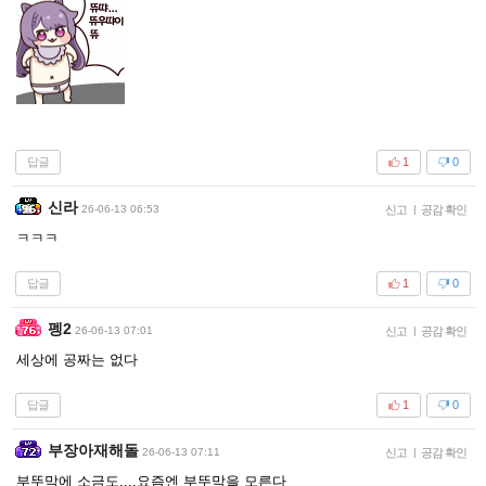
답글
1
0
신라
26-06-13 06:53
신고
|
공감 확인
ㅋㅋㅋ
답글
1
0
펭2
26-06-13 07:01
신고
|
공감 확인
세상에 공짜는 없다
답글
1
0
부장아재해돌
26-06-13 07:11
신고
|
공감 확인
부뚜막에 소금도....요즘엔 부뚜막을 모른다