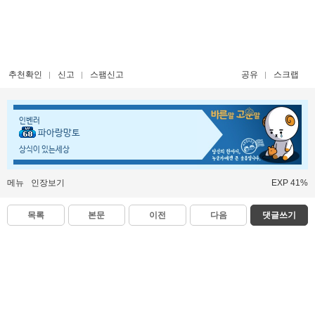
추천확인
신고
스팸신고
공유
스크랩
인벤러
파아랑망토
상식이 있는세상
메뉴
인장보기
EXP 41%
목록
본문
이전
다음
댓글쓰기