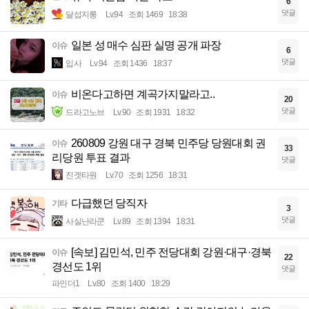
6
댓글
달섭지롱
Lv.94
조회 1469
18:38
일본 성 매수 심판 실명 공개 파장
이슈
6
댓글
입사
Lv.94
조회 1436
18:37
비온다고하면 계곡가지말라고..
이슈
20
댓글
드라고노브
Lv.90
조회 1931
18:32
260809 강원 대구 경북 민주당 당원대회 권
이슈
33
리당원 투표 결과
댓글
진겟타원
Lv.70
조회 1256
18:31
다급했던 당직자
기타
3
댓글
사실난라쿤
Lv.89
조회 1394
18:31
[속보] 김민석, 민주 전당대회 강원·대구·경북
이슈
22
경선도 1위
댓글
파인더1
Lv.80
조회 1400
18:29