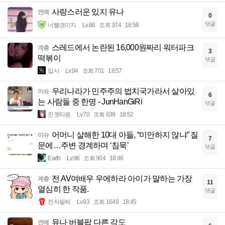
사랑스러운 있지 유나
연예
0
댓글
너빨갱이지
Lv.86
조회 374
18:58
스레드에서 논란된 16,000원짜리 워터파크
계층
3
떡볶이
댓글
입사
Lv.94
조회 701
18:57
우리나라가 민주주의 법치국가라서 살아있
이슈
6
는 사람들 중 한명 - JunHanGiRi
댓글
진겟타원
Lv.70
조회 639
18:52
어머니 살해한 10대 아들, “미안하지 않냐” 질
이슈
7
문에…주변 경계하며 ‘침묵’
댓글
Earth
Lv.96
조회 904
18:46
전 AV여배우 우에하라 아이가 말하는 가장
계층
11
열심히 한 작품.
댓글
전자팔찌
Lv.93
조회 1649
18:45
유나 버블팝 다른 각도
연예