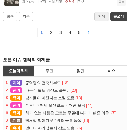
댓글
원스타조
Lv.75
조회 2153
추천 6
17:43
최근
다음
검색
글쓰기
1
2
3
4
5
오픈 이슈 갤러리 화제글
오늘의 화제
주간
월간
이슈
1
지식
[18]
중력댐의 건축해부도
2
연예
[23]
다음주 놀토 리센느 출연...
3
유머
[13]
남자들이 미친다는 스킬 모음
4
연예
[44]
ㅇㅎㅂ? 어제 오션월드 김채연 모음
5
유머
[25]
차가 없는 사람은 모르는 주말에 나가기 싫은 이유
6
계층
[18]
딸처럼 업어키운 7년 터울 여동생
7
유머
[26]
얼마나 화가났는지 감도 안옴