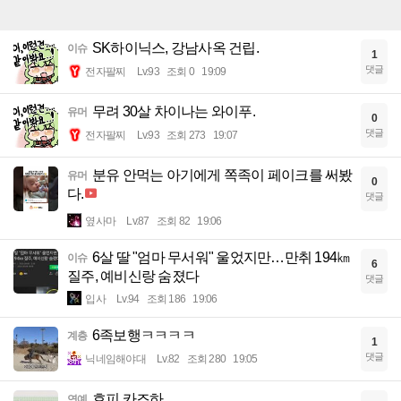
SK하이닉스, 강남사옥 건립.
이슈
1
댓글
전자팔찌
Lv.93
조회 0
19:09
무려 30살 차이나는 와이푸.
유머
0
댓글
전자팔찌
Lv.93
조회 273
19:07
분유 안먹는 아기에게 쪽족이 페이크를 써봤
유머
0
다.
댓글
옆사마
Lv.87
조회 82
19:06
6살 딸 "엄마 무서워" 울었지만…만취 194㎞
이슈
6
질주, 예비신랑 숨졌다
댓글
입사
Lv.94
조회 186
19:06
6족보행ㅋㅋㅋㅋ
계층
1
댓글
닉네임해야대
Lv.82
조회 280
19:05
호피 카즈하
연예