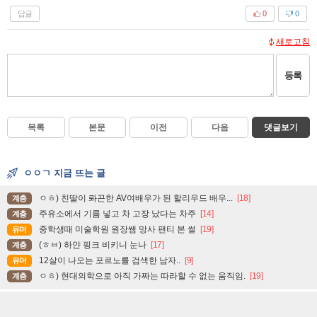
답글
0
0
새로고침
등록
목록
본문
이전
다음
댓글보기
ㅇㅇㄱ 지금 뜨는 글
ㅇㅎ) 친딸이 롸끈한 AV여배우가 된 할리우드 배우...
[18]
계층
주유소에서 기름 넣고 차 고장 났다는 차주
[14]
계층
중학생때 미술학원 원장쌤 망사 팬티 본 썰
[19]
유머
(ㅎㅂ) 하얀 핑크 비키니 눈나
[17]
계층
12살이 나오는 포르노를 검색한 남자..
[9]
유머
ㅇㅎ) 현대의학으로 아직 가짜는 따라할 수 없는 움직임.
[19]
계층