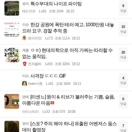
특수부대의 나이프 파이팅
유머
9
댓글
레드미르
Lv.91
조회 1544
18:15
한강 공원에 폭탄 테러 예고. 1000만원 내놓
이슈
15
으라 요구. 경찰 추적 중
댓글
레이키얀
Lv.73
조회 1114
18:12
ㅇㅎ) 현대의학으로 아직 가짜는 따라할 수
계층
20
없는 움직임.
댓글
전자팔찌
Lv.93
조회 3294
18:12
사격장 ㄷㄷㄷ.GIF
이슈
4
댓글
Inven서현
Lv.81
조회 1604
18:11
[리센느] 원이 & 리브가 불러주는 기쁨, 슬픔,
연예
0
아름다운 마음
댓글
아이스티이
Lv.32
조회 574
18:08
[스포? 주의 해야 하나] 유출된 어벤져스 둠스
유머
7
데이 촬영장
댓글