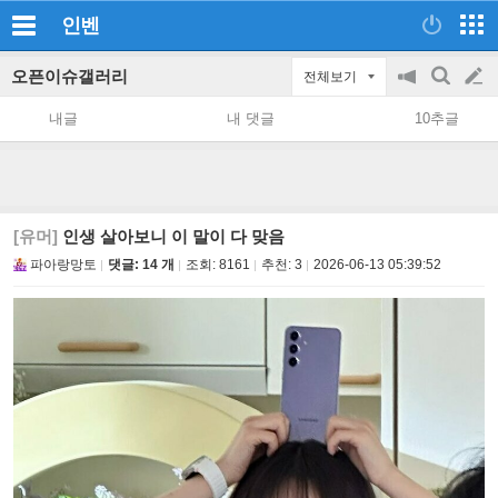
인벤
오픈이슈갤러리
전체보기
공
검
글
지
색
내글
내 댓글
10추글
on/off
쓰
기
[유머]
인생 살아보니 이 말이 다 맞음
파아랑망토
댓글: 14 개
조회:
8161
추천:
3
2026-06-13 05:39:52