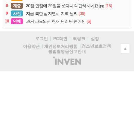
8
계층
[15]
30점 만점에 29점을 쏘다니 대단하시네요.jpg
9
사진
[39]
지금 북한 삼지연시 지역 날씨
10
연예
[5]
과거 파묘되서 현재 난리난 연예인
로그인
PC화면
퀵링크
설정
청소년보호정책
이용약관
개인정보처리방침
▲
불법촬영물신고안내
(주)
인
벤