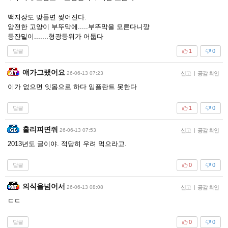
백지장도 맞들면 찣어진다.
얌전한 고양이 부뚜막에.....부뚜막을 모른다니깡
등잔밑이.......형광등위가 어둡다
답글
1
0
얘가그랬어요
26-06-13 07:23
신고
|
공감 확인
이가 없으면 잇몸으로 하다 임플란트 못한다
답글
1
0
홀리피면줘
26-06-13 07:53
신고
|
공감 확인
2013년도 글이야. 적당히 우려 먹으라고.
답글
0
0
의식을넘어서
26-06-13 08:08
신고
|
공감 확인
ㄷㄷ
답글
0
0