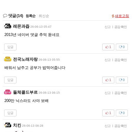
댓글
(14)
등록순
|
최신순
새로고침
레몬과즙
26-06-13 05:47
신고
|
공감 확인
2013년 네이버 댓글 추억 돋네요
답글
1
0
전국노래자랑
26-06-13 05:55
신고
|
공감 확인
배워서 남주고 공부가 밥먹어줍니다
답글
1
0
돌체콜드부르
26-06-13 06:15
신고
|
공감 확인
200만 닉스라도 사야 보배
답글
1
0
치킨
26-06-13 06:28
신고
|
공감 확인