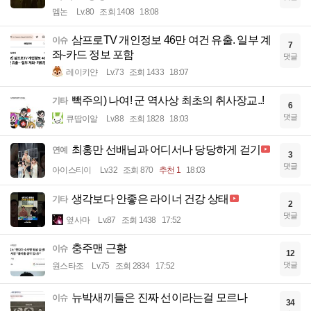
멤논
Lv.80
조회 1408
18:08
삼프로TV 개인정보 46만 여건 유출. 일부 계
이슈
7
좌-카드 정보 포함
댓글
레이키얀
Lv.73
조회 1433
18:07
빽주의) 나여! 군 역사상 최초의 취사장교..!
기타
6
댓글
큐땁이알
Lv.88
조회 1828
18:03
최홍만 선배님과 어디서나 당당하게 걷기
연예
3
댓글
아이스티이
Lv.32
조회 870
추천 1
18:03
생각보다 안좋은 라이너 건강 상태
기타
2
댓글
옆사마
Lv.87
조회 1438
17:52
충주맨 근황
이슈
12
댓글
원스타조
Lv.75
조회 2834
17:52
뉴박새끼들은 진짜 선이라는걸 모르나
이슈
34