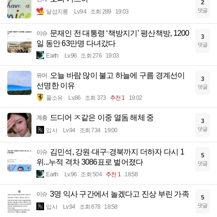
2
댓글
달섭지롱
Lv.94
조회 289
19:03
문재인 전 대통령 ‘책방지기’ 평산책방, 1200
이슈
3
일 동안 63만명 다녀갔다
댓글
Earth
Lv.96
조회 276
19:03
오늘 바람 많이 불고 하늘에 구름 경계선이
유머
3
선명한 이유
댓글
풀소유
Lv.86
조회 373
추천 1
19:02
드디어 ㅈ같은 이중 열돔 해체 중
계층
3
댓글
입사
Lv.94
조회 734
19:00
김민석, 강원·대구·경북까지 더하자 다시 1
이슈
5
위...누적 격차 3086표로 벌어졌다
댓글
Earth
Lv.96
조회 504
추천 1
18:58
3명 익사 구간에서 놀겠다고 진상 부린 가족
이슈
5
댓글
입사
Lv.94
조회 678
18:58