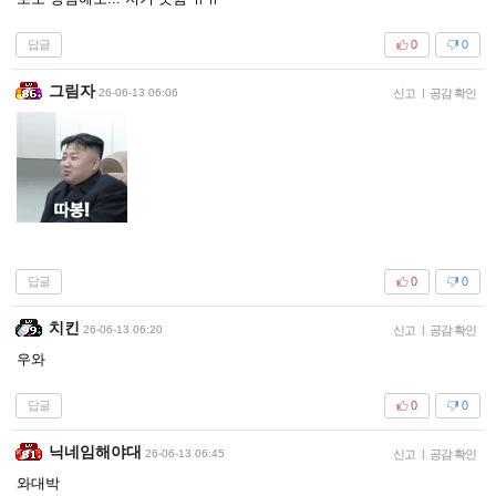
답글
0
0
그림자
26-06-13 06:06
신고
|
공감 확인
답글
0
0
치킨
26-06-13 06:20
신고
|
공감 확인
우와
답글
0
0
닉네임해야대
26-06-13 06:45
신고
|
공감 확인
와대박