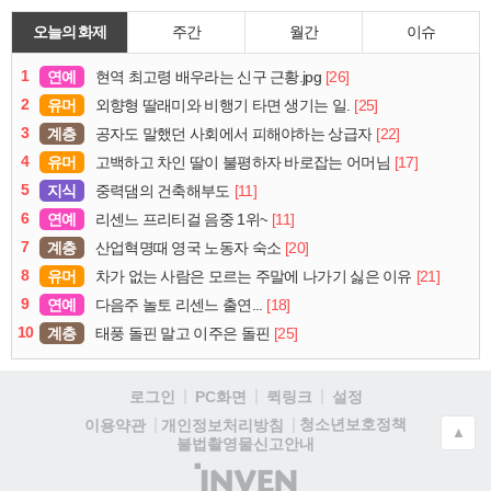
오늘의 화제
주간
월간
이슈
1
연예
[26]
현역 최고령 배우라는 신구 근황.jpg
2
유머
[25]
외향형 딸래미와 비행기 타면 생기는 일.
3
계층
[22]
공자도 말했던 사회에서 피해야하는 상급자
4
유머
[17]
고백하고 차인 딸이 불평하자 바로잡는 어머님
5
지식
[11]
중력댐의 건축해부도
6
연예
[11]
리센느 프리티걸 음중 1위~
7
계층
[20]
산업혁명때 영국 노동자 숙소
8
유머
[21]
차가 없는 사람은 모르는 주말에 나가기 싫은 이유
9
연예
[18]
다음주 놀토 리센느 출연...
10
계층
[25]
태풍 돌핀 말고 이주은 돌핀
로그인
PC화면
퀵링크
설정
청소년보호정책
이용약관
개인정보처리방침
▲
불법촬영물신고안내
(주)