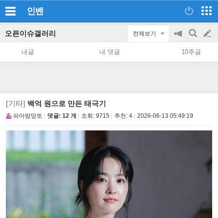
인벤
오픈이슈갤러리
전체보기
공
검
글
지
색
내글
내 댓글
10추글
on/off
쓰
기
[기타]
백억 원으로 만든 태극기
파아랑망토
댓글: 12 개
조회:
9715
추천:
4
2026-06-13 05:49:19