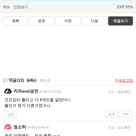
메뉴
인장보기
EXP 35%
목록
본문
이전
다음
댓글쓰기
댓글
(12)
등록순
|
최신순
새로고침
커피and금연
26-06-13 05:53
신고
|
공감 확인
건곤감리 틀리고 다 6개인줄 알았더니
붙인거 띈거 다른거였구나
답글
0
0
정소하
26-06-13 06:04
신고
|
공감 확인
로또 당첨해도... 저거 못함 ㅠㅠ