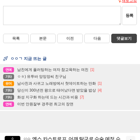
새로고침
등록
목록
본문
이전
다음
댓글보기
ㅇㅇㄱ 지금 뜨는 글
남친에게 플러팅하는 여자 참교육하는 여친
[1]
연예
ㅇㅎ) 유투바 앙밍망씨 친구님
기타
남사친과 사귀고 노래방에서 첫데이트하는 만화
[1]
유머
당신이 300년전 왕으로 태어났다면 받았을 밥상
[4]
기타
화성 지구화 하는데 드는 시간과 비용
[7]
기타
이번 안원잘부 경주편 최고의 장면
연예
옌스 카스트로프..어깨 탈구로 수술 예정,수
이슈