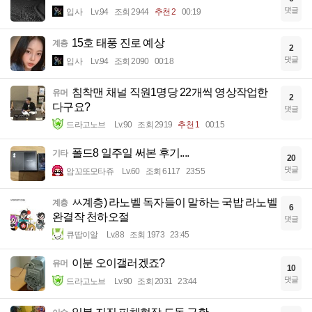
댓글
입사
Lv.94
조회 2944
추천 2
00:19
15호 태풍 진로 예상
계층
2
댓글
입사
Lv.94
조회 2090
00:18
침착맨 채널 직원1명당 22개씩 영상작업한
유머
2
다구요?
댓글
드라고노브
Lv.90
조회 2919
추천 1
00:15
폴드8 일주일 써본 후기....
기타
20
댓글
암꼬또모타쥬
Lv.60
조회 6117
23:55
ㅆ계층) 라노벨 독자들이 말하는 국밥 라노벨
계층
6
완결작 천하오절
댓글
큐땁이알
Lv.88
조회 1973
23:45
이분 오이갤러겠죠?
유머
10
댓글
드라고노브
Lv.90
조회 2031
23:44