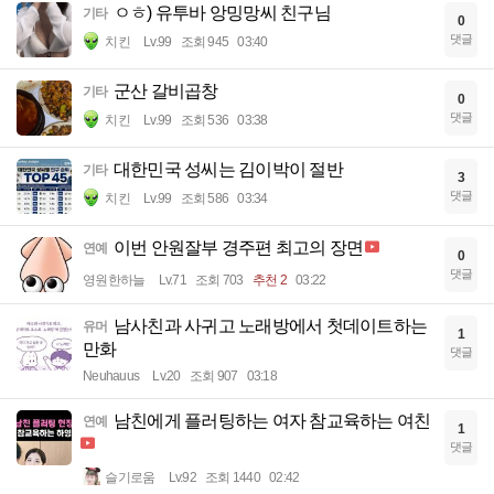
ㅇㅎ) 유투바 앙밍망씨 친구님
기타
0
댓글
치킨
Lv.99
조회 945
03:40
군산 갈비곱창
기타
0
댓글
치킨
Lv.99
조회 536
03:38
대한민국 성씨는 김이박이 절반
기타
3
댓글
치킨
Lv.99
조회 586
03:34
이번 안원잘부 경주편 최고의 장면
연예
0
댓글
영원한하늘
Lv.71
조회 703
추천 2
03:22
남사친과 사귀고 노래방에서 첫데이트하는
유머
1
만화
댓글
Neuhauus
Lv.20
조회 907
03:18
남친에게 플러팅하는 여자 참교육하는 여친
연예
1
댓글
슬기로움
Lv.92
조회 1440
02:42