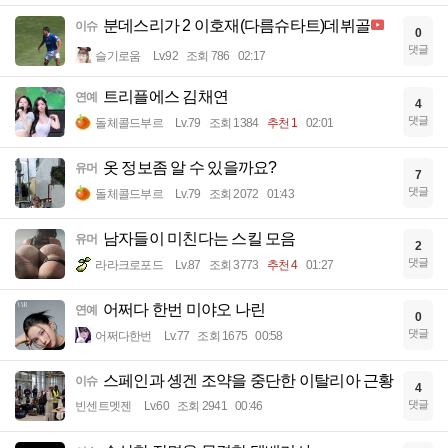
분데스리가 2 이호재(다름슈타트)데뷔골
이슈
0
댓글
슬기로움
Lv.92
조회 786
02:17
트리플에스 김채연
연예
4
댓글
돌체콜드부르
Lv.79
조회 1384
추천 1
02:01
옷 정보좀 알 수 있을까요?
유머
7
댓글
돌체콜드부르
Lv.79
조회 2072
01:43
남자들이 미친다는 스킬 모음
유머
2
댓글
라라크로포드
Lv.87
조회 3773
추천 4
01:27
어쩌다 한번 미야오 나린
연예
0
댓글
어쩌다한번
Lv.77
조회 1675
00:58
스페인과 솅겐 조약을 중단한 이탈리아 근황
이슈
4
댓글
빈센트멧젠
Lv.60
조회 2941
00:46