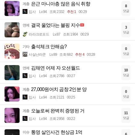
은근 마니아층 많은 음식 취향
계층
8
댓글
입사
Lv.94
조회 2332
추천 1
00:29
결국 울었다는 블핑 지수
연예
3
댓글
라라크로포드
Lv.87
조회 1904
00:29
출석체크 안해슴?
기타
0
댓글
사실난라쿤
Lv.89
조회 682
추천 4
00:28
김채연 어제 자 오션월드
연예
10
댓글
입사
Lv.94
조회 2786
00:27
27,000원어치 곱창 2인분 양
계층
0
댓글
입사
Lv.94
조회 2121
00:25
오늘로써 완벽히 증명된 거
계층
11
댓글
입사
Lv.94
조회 2958
00:22
통영 살인사건 현상금 1억
이슈
6