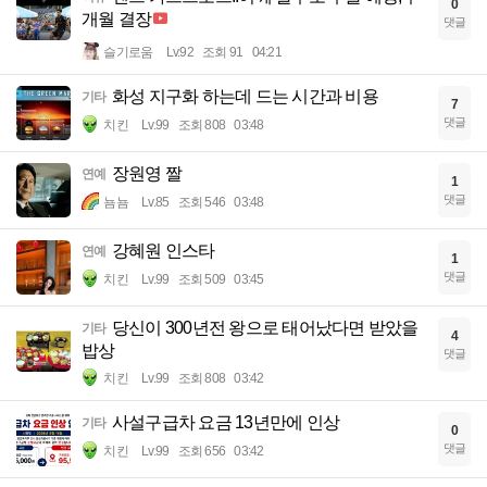
0
개월 결장
댓글
슬기로움
Lv.92
조회 91
04:21
화성 지구화 하는데 드는 시간과 비용
기타
7
댓글
치킨
Lv.99
조회 808
03:48
장원영 짤
연예
1
댓글
뇸뇸
Lv.85
조회 546
03:48
강혜원 인스타
연예
1
댓글
치킨
Lv.99
조회 509
03:45
당신이 300년전 왕으로 태어났다면 받았을
기타
4
밥상
댓글
치킨
Lv.99
조회 808
03:42
사설구급차 요금 13년만에 인상
기타
0
댓글
치킨
Lv.99
조회 656
03:42