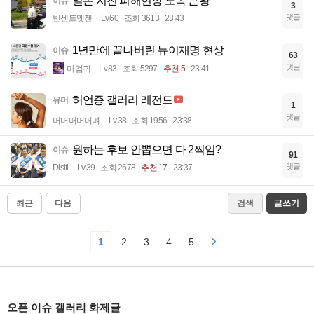
일본 지진 피해현장 도독 근황
이슈
3
댓글
빈센트멧젠
Lv.60
조회 3613
23:43
1년만에 끝나버린 뉴이재명 현상
이슈
63
댓글
마검귀
Lv.83
조회 5297
추천 5
23:41
허언증 갤러리 레전드
유머
1
댓글
머머머머머며
Lv.38
조회 1956
23:38
원하는 후보 안뽑으면 다 2찍임?
이슈
91
댓글
Disifi
Lv.39
조회 2678
추천 17
23:37
최근
다음
검색
글쓰기
1
2
3
4
5
오픈 이슈 갤러리 화제글