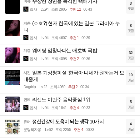
수상한 장면을 목격한 택배기사
이슈
3
댓글
입사
Lv.94
조회 2905
추천 12
00:43
(ㅇㅎ?) 현재 한국에 있는 일본 그라비아 누
계층
8
나
댓글
입사
Lv.94
조회 4607
추천 1
00:39
웨이팅 엄청나다는 애호박 국밥
계층
32
댓글
입사
Lv.94
조회 4098
추천 2
00:36
일본 기상청피셜 :한국아 니네가 원하는거 보
사진
10
내줄게
댓글
Dogdrip
Lv.22
조회 4069
추천 2
00:34
리센느 이번주 음악중심 1위
연예
5
댓글
입사
Lv.94
조회 1841
추천 4
00:33
정신건강에 도움이 되는 생각 10가지
유머
4
댓글
분당리자몽
Lv.62
조회 2255
추천 4
00:33