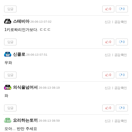
답글
0
0
스테비아
26-06-13 07:02
신고
|
공감 확인
1키로짜리인가보다. ㄷㄷㄷ
답글
0
0
신콜로
26-06-13 07:51
신고
|
공감 확인
우와
답글
0
0
의식을넘어서
26-06-13 08:19
신고
|
공감 확인
와
답글
0
0
요리하는토끼
26-06-13 08:59
신고
|
공감 확인
오아... 반만 주세요