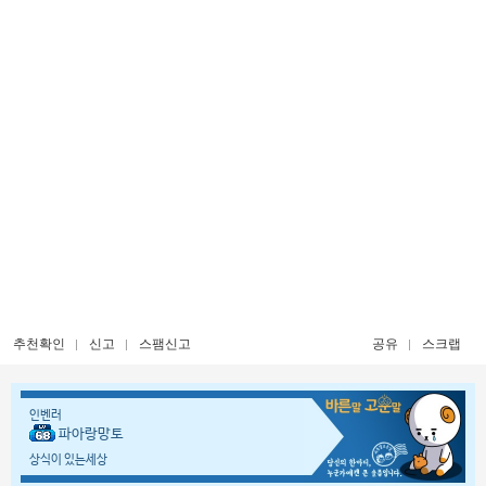
추천확인
신고
스팸신고
공유
스크랩
인벤러
파아랑망토
상식이 있는세상