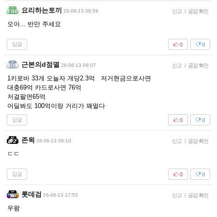
요리하는토끼
26-06-13 08:59
신고
|
공감 확인
오아... 반만 주세요
답글
0
0
근본의d점멸
26-06-13 09:07
신고
|
공감 확인
1키로바 33개 오늘자 개당2.3억 저거현금으로사면
대충69억 카드로사면 76억
저걸팔면65억
어딜봐도 100억이랑 거리가 꽤멀다
답글
0
0
존윅
26-06-13 09:10
신고
|
공감 확인
ㄷㄷ
답글
0
0
롯데검
26-06-13 17:53
신고
|
공감 확인
우왕