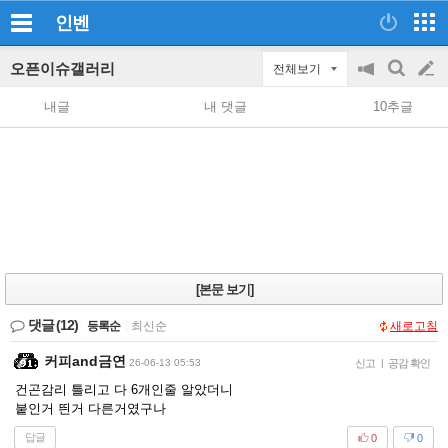
인벤
오픈이슈갤러리
전체보기
공
검
글
지
색
내글
내 댓글
10추글
on/off
쓰
기
[본문 보기]
댓글
(12)
등록순
|
최신순
새로고침
커피and금연
26-06-13 05:53
신고
|
공감 확인
건곤감리 틀리고 다 6개인줄 알았더니
붙인거 띈거 다른거였구나
답글
0
0