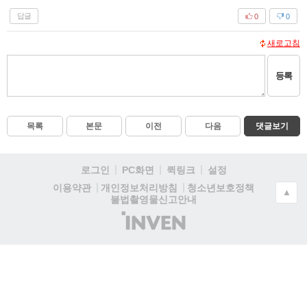
답글
0
0
새로고침
등록
목록
본문
이전
다음
댓글보기
로그인
PC화면
퀵링크
설정
청소년보호정책
이용약관
개인정보처리방침
▲
불법촬영물신고안내
(주)
인
벤