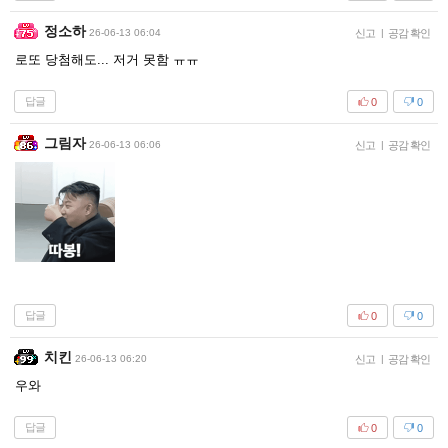
정소하
26-06-13 06:04
신고
|
공감 확인
로또 당첨해도... 저거 못함 ㅠㅠ
답글
0
0
그림자
26-06-13 06:06
신고
|
공감 확인
답글
0
0
치킨
26-06-13 06:20
신고
|
공감 확인
우와
답글
0
0