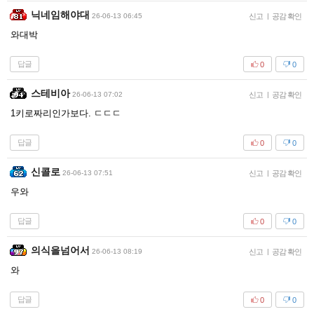
닉네임해야대
26-06-13 06:45
신고
|
공감 확인
와대박
답글
0
0
스테비아
26-06-13 07:02
신고
|
공감 확인
1키로짜리인가보다. ㄷㄷㄷ
답글
0
0
신콜로
26-06-13 07:51
신고
|
공감 확인
우와
답글
0
0
의식을넘어서
26-06-13 08:19
신고
|
공감 확인
와
답글
0
0