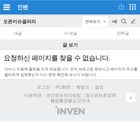
인벤
오픈이슈갤러리
전체보기
공
검
글
지
색
내글
내 댓글
10추글
on/off
쓰
글 보기
기
요청하신 페이지를 찾을 수 없습니다.
서비스 이용에 불편을 드려 죄송합니다. 먼저 새로고침 해보시고 페이지의 주소를
올바르게 입력했는지 다시 한번 확인해 보시기 바랍니다.
로그인
PC화면
퀵링크
설정
청소년보호정책
이용약관
개인정보처리방침
▲
불법촬영물신고안내
(주)
인
벤